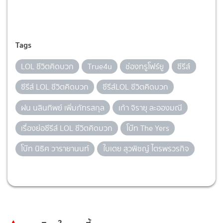
Tags
LOL ชีวิตคิดบวก
True4u
ช่องทรูโฟร์ยู
ซีรีส์
ซีรีส์ LOL ชีวิตคิดบวก
ซีรีส์LOL ชีวิตคิดบวก
ฝน นลินทิพย์ เพิ่มภัทรสกุล
เก้า จิรายุ ละอองมณี
เรื่องย่อซีรีส์ LOL ชีวิตคิดบวก
โบ๊ท The Yers
โบ๊ท นิธิศ วารายานนท์
ใบเตย สุวพิชญ์ ไตรพรวรกิจ