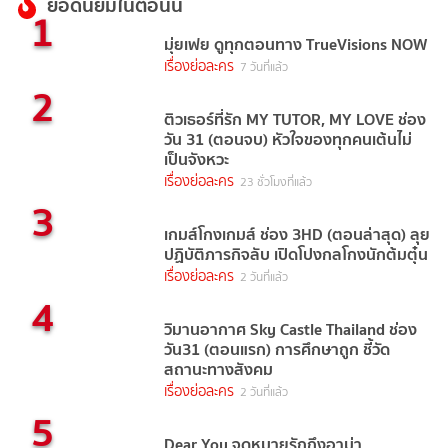
ยอดนิยมในตอนนี้
1
มุ่ยเฟย ดูทุกตอนทาง TrueVisions NOW
เรื่องย่อละคร
7 วันที่แล้ว
2
ติวเธอร์ที่รัก MY TUTOR, MY LOVE ช่อง
วัน 31 (ตอนจบ) หัวใจของทุกคนเต้นไม่
เป็นจังหวะ
เรื่องย่อละคร
23 ชั่วโมงที่แล้ว
3
เกมส์โกงเกมส์ ช่อง 3HD (ตอนล่าสุด) ลุย
ปฏิบัติภารกิจลับ เปิดโปงกลโกงนักต้มตุ๋น
เรื่องย่อละคร
2 วันที่แล้ว
4
วิมานอากาศ Sky Castle Thailand ช่อง
วัน31 (ตอนแรก) การศึกษาถูก ชี้วัด
สถานะทางสังคม
เรื่องย่อละคร
2 วันที่แล้ว
5
Dear You จดหมายรักถึงอาม่า