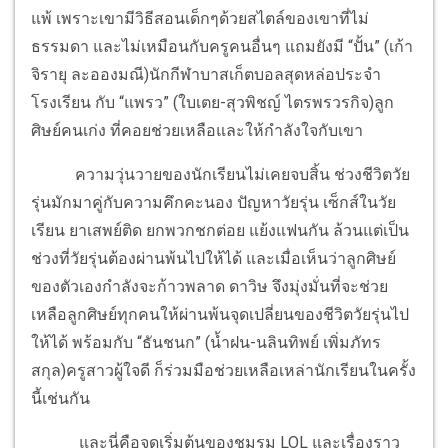
แพ้ เพราะเขามีวิธีสอนเด็กๆด้วยสไตล์ของเขาที่ไม่
ธรรมดา และไม่เหมือนกับครูคนอื่นๆ แถมยังมี “ปั้น” (เก้า
จิรายุ ละอองมณี)นักกีฬาบาสเก็ตบอลสุดหล่อประจำ
โรงเรียน กับ “แพรว” (ใบเตย-สุวพิชญ์ ไตรพรวรกิจ)ลูก
ศิษย์คนเก่ง ที่คอยช่วยเหลือและให้กำลังใจกับเขา
ความวุ่นวายของนักเรียนไม่เคยจบสิ้น ช่วงชีวิตวัย
รุ่นมักมาคู่กับความคึกคะนอง ปัญหาวัยรุ่น เซ็กส์ในวัย
เรียน ยาเสพย์ติด ยกพวกชกต่อย แย้งแฟนกัน ล้วนแต่เป็น
ช่วงที่วัยรุ่นต้องผ่านพ้นไปให้ได้ และเมื่อเห็นว่าลูกศิษย์
ของตัวเองกำลังจะก้าวพลาด ดาวิษ จึงมุ่งมั่นที่จะช่วย
เหลือลูกศิษย์ทุกคนให้ผ่านพ้นจุดเปลี่ยนของชีวิตวัยรุ่นไป
ให้ได้ พร้อมกับ “ธันชนก” (น้ำฝน-นลินทิพย์ เพิ่มภัทร
สกุล)ครูสาวผู้ใจดี ก็ร่วมมือช่วยเหลือเหล่านักเรียนในครั้ง
นี้เช่นกัน
และนี่คือจุดเริ่มต้นของชมรม LOL และเรื่องราว