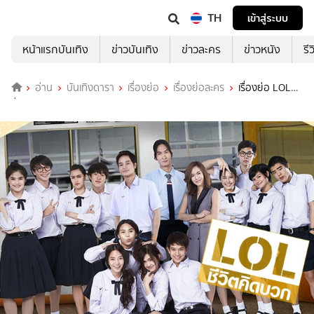
TH
เข้าสู่ระบบ
หน้าแรกบันเทิง
ข่าวบันเทิง
ข่าวละคร
ข่าวหนัง
รี
อ่าน
บันเทิงดารา
เรื่องย่อ
เรื่องย่อละคร
เรื่องย่อ LOL
ชีวิตคิดบวก