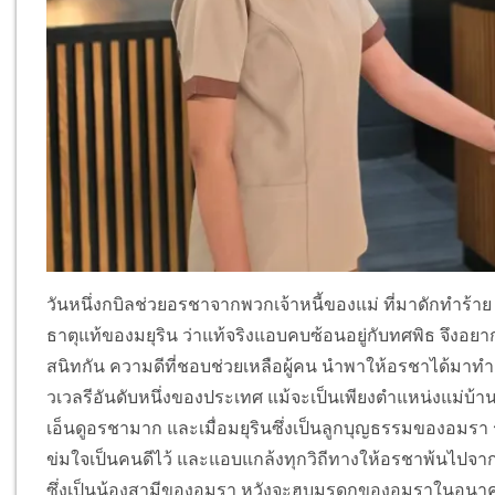
วันหนึ่งกบิลช่วยอรชาจากพวกเจ้าหนี้ของแม่ ที่มาดักทำร้าย ท
ธาตุแท้ของมยุริน ว่าแท้จริงแอบคบซ้อนอยู่กับทศพิธ จึงอยา
สนิทกัน ความดีที่ชอบช่วยเหลือผู้คน นำพาให้อรชาได้มาท
วเวลรีอันดับหนึ่งของประเทศ แม้จะเป็นเพียงตำแหน่งแม่บ้
เอ็นดูอรชามาก และเมื่อมยุรินซึ่งเป็นลูกบุญธรรมของอมรา 
ข่มใจเป็นคนดีไว้ และแอบแกล้งทุกวิถีทางให้อรชาพ้นไปจา
ซึ่งเป็นน้องสามีของอมรา หวังจะฮุบมรดกของอมราในอนาคต 