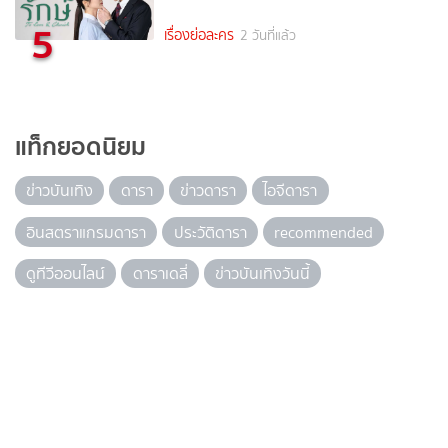
5
เรื่องย่อละคร
2 วันที่แล้ว
แท็กยอดนิยม
ข่าวบันเทิง
ดารา
ข่าวดารา
ไอจีดารา
อินสตราแกรมดารา
ประวัติดารา
recommended
ดูทีวีออนไลน์
ดาราเดลี่
ข่าวบันเทิงวันนี้