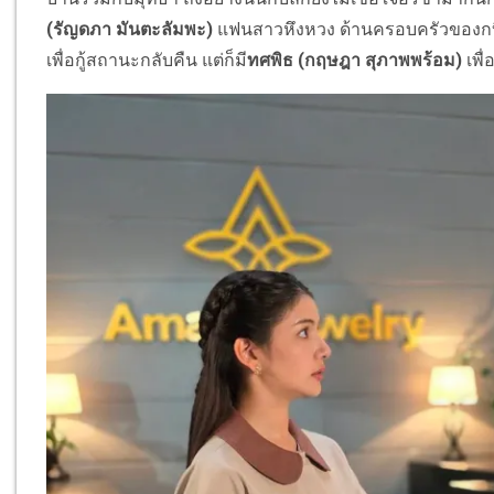
(รัญดภา มันตะลัมพะ)
แฟนสาวหึงหวง ด้านครอบครัวของกบิลกำ
เพื่อกู้สถานะกลับคืน แต่ก็มี
ทศพิธ
(กฤษฎา สุภาพพร้อม)
เพื่