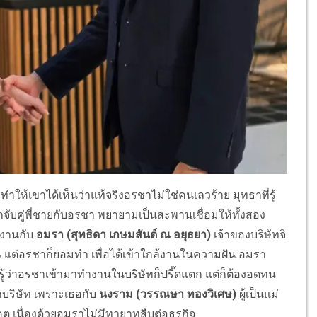
ำให้เขาได้เห็นว่าแท้จริงอรชาไม่ใช่คนเลวร้าย มุทธาที่รู้
กจับคู่พี่ชายกับอรชา พยายามเป็นสะพานเชื่อมให้ทั้งสอง
ำงานกับ
อมรา
(สุทธิดา เกษมสันต์ ณ อยุธยา)
เจ้าของบริษัทจิ
าน แต่อรชาก็ยอมทำ เพื่อได้เข้าใกล้งานในความฝัน อมรา
รู้ว่าอรชาเข้ามาทำงานในบริษัทก็ปรี๊ดแตก แต่ก็ต้องอดทน
กบริษัท เพราะเธอกับ
นงราม (วรรณษา ทองวิเศษ)
ผู้เป็นแม่
เนื่องด้วยอมราไม่มีทายาทสืบต่อธุรกิจ