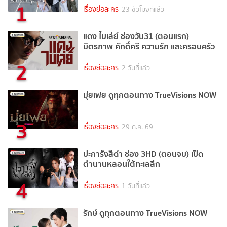
1
เรื่องย่อละคร
23 ชั่วโมงที่แล้ว
แดง ไบเล่ย์ ช่องวัน31 (ตอนแรก)
มิตรภาพ ศักดิ์ศรี ความรัก และครอบครัว
2
เรื่องย่อละคร
2 วันที่แล้ว
มุ่ยเฟย ดูทุกตอนทาง TrueVisions NOW
3
เรื่องย่อละคร
29 ก.ค. 69
ปะการังสีดำ ช่อง 3HD (ตอนจบ) เปิด
ตำนานหลอนใต้ทะเลลึก
4
เรื่องย่อละคร
1 วันที่แล้ว
รักษ์ ดูทุกตอนทาง TrueVisions NOW