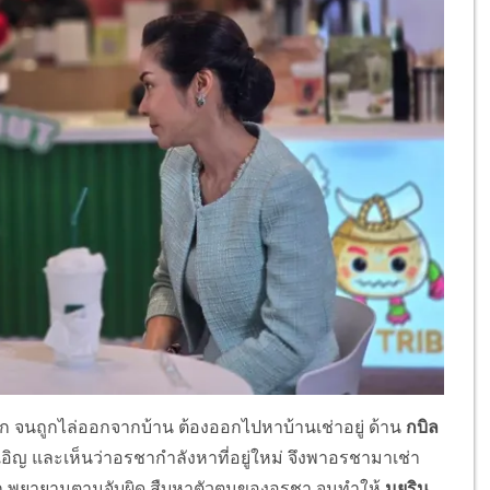
ก จนถูกไล่ออกจากบ้าน ต้องออกไปหาบ้านเช่าอยู่ ด้าน
กบิล
อิญ และเห็นว่าอรชากำลังหาที่อยู่ใหม่ จึงพาอรชามาเช่า
ากนัก พยายามตามจับผิด สืบหาตัวตนของอรชา จนทำให้
มยุริน