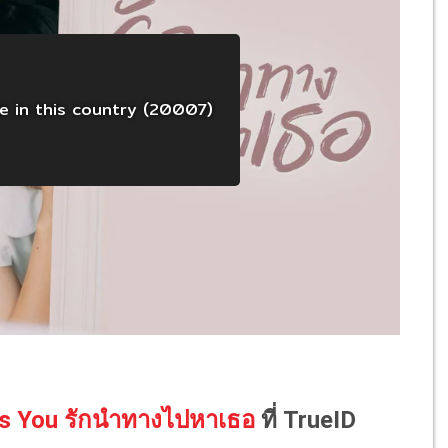
rds You รักนำทางไปหาเธอ
ที่ TrueID