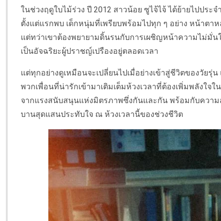
ในช่วงฤดูใบไม้ร่วง ปี 2012 สาวน้อย ซูไจ้ไจ้ ได้ย้ายไปประจำ
ตั้งแต่แรกพบ เด็กหนุ่มที่เพรียบพร้อมไปทุก ๆ อย่าง หน้าตา
แต่ทว่าเขาต้องพยายามดิ้นรนกับการเผชิญหน้าความไม่มั่นใ
เป็นอัจฉริยะผู้ปราชญ์เปรืองอยู่ตลอดเวลา
แต่ทุกอย่างดูเหมือนจะเปลี่ยนไปเมื่อย่างเข้าสู่ชีวิตของวัยรุ่
พวกเพื่อนที่น่ารักเข้ามาเติมเต็มห้วงเวลาที่ต้องเพิ่มพลังใจ
จากแรงสนับสนุนแห่งมิตรภาพซึ่งกันและกัน พร้อมกับความสัม
บานสุดแสนประทับใจ ณ ห้วงเวลานี้ของช่วงชีวิต