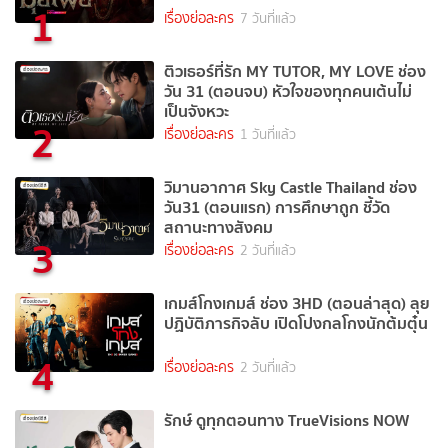
1
เรื่องย่อละคร
7 วันที่แล้ว
ติวเธอร์ที่รัก MY TUTOR, MY LOVE ช่อง
วัน 31 (ตอนจบ) หัวใจของทุกคนเต้นไม่
เป็นจังหวะ
2
เรื่องย่อละคร
1 วันที่แล้ว
วิมานอากาศ Sky Castle Thailand ช่อง
วัน31 (ตอนแรก) การศึกษาถูก ชี้วัด
สถานะทางสังคม
3
เรื่องย่อละคร
2 วันที่แล้ว
เกมส์โกงเกมส์ ช่อง 3HD (ตอนล่าสุด) ลุย
ปฏิบัติภารกิจลับ เปิดโปงกลโกงนักต้มตุ๋น
4
เรื่องย่อละคร
2 วันที่แล้ว
รักษ์ ดูทุกตอนทาง TrueVisions NOW