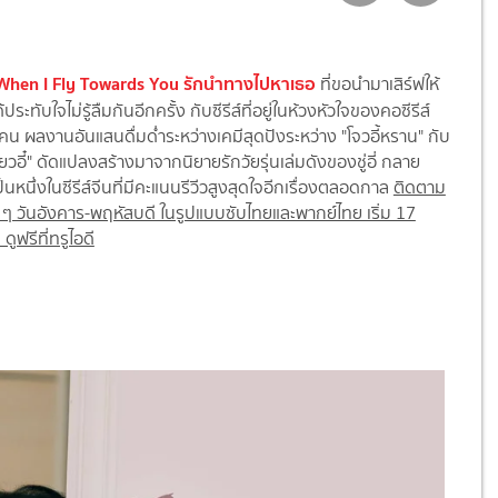
ีน When I Fly Towards You รักนำทางไปหาเธอ
ที่ขอนำมาเสิร์ฟให้
ประทับใจไม่รู้ลืมกันอีกครั้ง กับซีรีส์ที่อยู่ในห้วงหัวใจของคอซีรีส์
น ผลงานอันแสนดื่มด่ำระหว่างเคมีสุดปังระหว่าง "โจวอี้หราน" กับ
่ยวอี๋" ดัดแปลงสร้างมาจากนิยายรักวัยรุ่นเล่มดังของชู่อี่ กลาย
นหนึ่งในซีรีส์จีนที่มีคะแนนรีวีวสูงสุดใจอีกเรื่องตลอดกาล
ติดตาม
 ๆ วันอังคาร-พฤหัสบดี ในรูปแบบซับไทยและพากย์ไทย เริ่ม 17
ดูฟรีที่ทรูไอดี