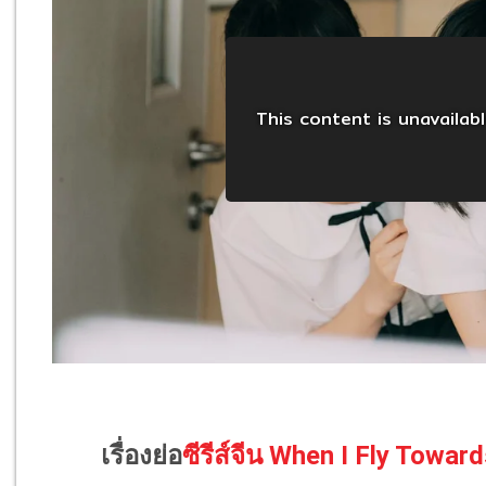
เรื่องย่อ
ซีรีส์จีน When I Fly Towa