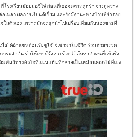
ที่โรงเรียนมัธยมอวี่ไจ๋ ก่อนที่เธอจะตกหลุกรัก จางลู่หราง
หล่อเหลา ผลการเรียนดีเยี่ยม และยังมีฐานะทางบ้านที่ร่ำรอย
จในตัวเอง เพราะมักจะถูกนำไปเปรียบเทียบกับน้องชายที่
น เมื่อได้อ้าแขนต้อนรับซูไจ่ไจ๋เข้ามาในชีวิต ร่วมด้วยพรรค
ในการผลักดัน ทำให้เขามีจังหวะที่จะได้ค้นหาตัวตนที่แท้จริง
พันธ์ทางหัวใจที่แน่นแฟ้นที่กลายเป็นเหมือนดอกไม้ที่เบ่ง