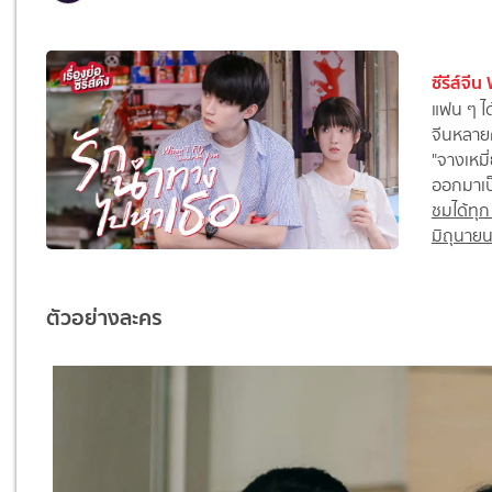
ซีรีส์จ
แฟน ๆ ได้
จีนหลายค
"จางเหมี
ออกมาเป็
ชมได้ทุก
มิถุนายน 
ตัวอย่างละคร