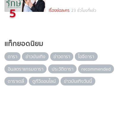
5
เรื่องย่อละคร
23 ชั่วโมงที่แล้ว
แท็กยอดนิยม
ดารา
ข่าวบันเทิง
ข่าวดารา
ไอจีดารา
อินสตราแกรมดารา
ประวัติดารา
recommended
ดาราเดลี่
ดูทีวีออนไลน์
ข่าวบันเทิงวันนี้