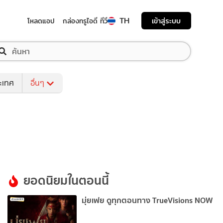
TH
เข้าสู่ระบบ
โหลดแอป
กล่องทรูไอดี ทีวี
ระเทศ
อื่นๆ
ยอดนิยมในตอนนี้
มุ่ยเฟย ดูทุกตอนทาง TrueVisions NOW