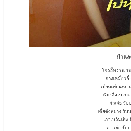
นำแส
โจวอี้หราน รั
จางเหมี่ยวอี๋ 
เปียนเทียนหยาง
เจียงจื่อหนาน 
กัวเจ๋อ รั
เซี่ยซิงหยาง รับ
เกาเหวินเฟิง 
จางเล่ย รับบ