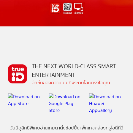
THE NEXT WORLD-CLASS SMART
ENTERTAINMENT
อีกขั้นของความบันเทิงระดับโลกตรงใจคุณ
วันนี้
ดู
สิทธิพิเศษ
อ่าน
เกม
ตาตั้ง
ช้อปปิ้ง
แพ็กเกจ
กล่องทรูไอดีทีวี