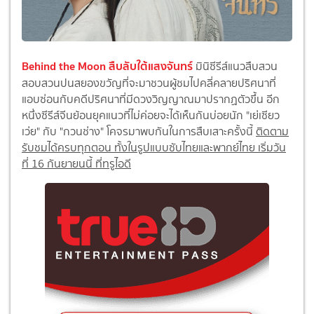
Behind the Moon สืบลับใต้แสงจันทร์
มินิซีรีส์แนวสืบสวน
สอบสวนปนสยองขวัญที่จะมาชวนผู้ชมไปคลี่คลายปริศนาที่
แอบซ่อนกับคดีปริศนาที่มีดวงวิญญาณมาปรากฏตัวขึ้น อีก
หนึ่งซีรีส์จีนย้อนยุคแนวที่ไม่ค่อยจะได้เห็นกันบ่อยนัก "เย่เซียว
เว่ย" กับ "กวนช่าง" โคจรมาพบกันในการสืบเสาะครั้งนี้
ติดตาม
รับชมได้ครบทุกตอน ทั้งในรูปแบบซับไทยและพากย์ไทย เริ่มวัน
ที่ 16 กันยายนนี้ ที่ทรูไอดี