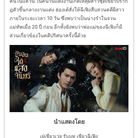
คนในแคว้น ในคืนวันแต่งงานเกิดเหตุผีสาวชุดเขียวปราก
ฎตัวขึ้นกลางงานแต่ง ฮ่องเต้สั่งให้ฉีเฟิงสืบสวนคดีผีสาว
ภายในระยะเวลา 10 วัน ซึ่งพบว่าเป็นนางรำในจวน
แม่ทัพเมื่อ 20 ปี ก่อน อีกทั้งยังพบว่าพ่อแม่ของฉีเฟิงก็มี
ส่วนเกี่ยวข้องในคดีปริศนาครั้งนี้ด้วย
นำแสดงโดย
เย่เซียวเว่ย รับบท เซียวฉีเฟิง