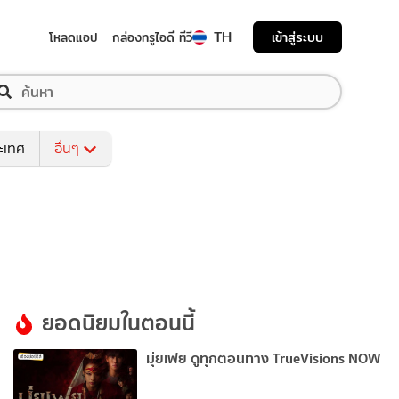
TH
เข้าสู่ระบบ
โหลดแอป
กล่องทรูไอดี ทีวี
ระเทศ
อื่นๆ
ยอดนิยมในตอนนี้
มุ่ยเฟย ดูทุกตอนทาง TrueVisions NOW