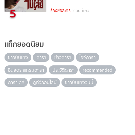
5
เรื่องย่อละคร
2 วันที่แล้ว
แท็กยอดนิยม
ข่าวบันเทิง
ดารา
ข่าวดารา
ไอจีดารา
อินสตราแกรมดารา
ประวัติดารา
recommended
ดาราเดลี่
ดูทีวีออนไลน์
ข่าวบันเทิงวันนี้