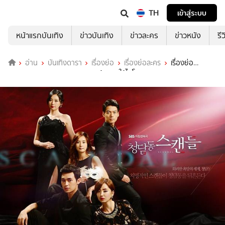
TH
เข้าสู่ระบบ
หน้าแรกบันเทิง
ข่าวบันเทิง
ข่าวละคร
ข่าวหนัง
รี
อ่าน
บันเทิงดารา
เรื่องย่อ
เรื่องย่อละคร
เรื่องย่อ
Cheongdamdong Scandal เกมร้าย สะใภ้ไฮโซ