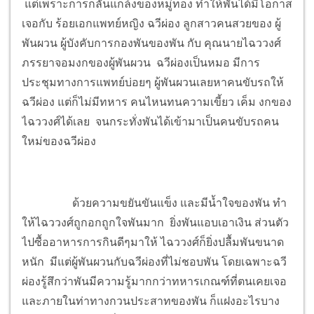
แต่เพราะการกลั่นแกล้งของหมู่ทอง ทำให้พันได้มีโอกาส
เจอกับ ร้อยเอกแพทย์หญิง ฉวีผ่อง ลูกสาวคนสวยของ ผู้
พันผวน ผู้บังคับการกองพันของพัน กับ คุณนายไฉววงศ์
ภรรยาจอมงกของผู้พันผวน ฉวีผ่องเป็นหมอ มีการ
ประชุมทางการแพทย์บ่อยๆ ผู้พันผวนเลยหาคนขับรถให้
ฉวีผ่อง แต่ก็ไม่มีทหาร คนไหนทนความเขี้ยว เค็ม งกของ
ไฉววงศ์ได้เลย จนกระทั่งพันได้เข้ามาเป็นคนขับรถคน
ใหม่ของฉวีผ่อง
ด้วยความขยันขันแข็ง และมีน้ำใจของพัน ทำ
ให้ไฉววงศ์ถูกอกถูกใจพันมาก ยิ่งพันแอบเอาเงิน ส่วนตัว
ไปซื้ออาหารการกินดีๆมาให้ ไฉววงศ์ก็ยิ่งปลื้มพันขนาด
หนัก มีแต่ผู้พันผวนกับฉวีผ่องที่ไม่ชอบพัน โดยเฉพาะฉวี
ผ่องรู้สึกว่าพันมีความรู้มากกว่าทหารเกณฑ์ที่ตนเคยเจอ
และภายในท่าทางกวนประสาทของพัน ก็แฝงอะไรบาง