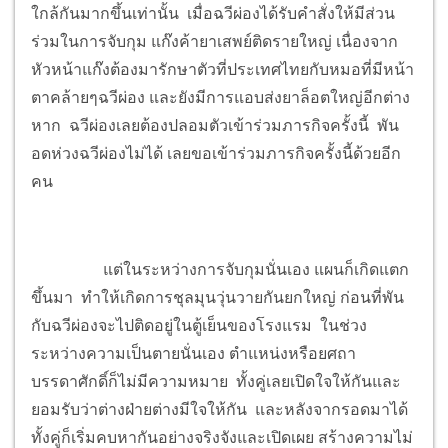
ใกล้กันมากขึ้นเท่านั้น เมื่อฉวีผ่องได้รับคำสั่งให้มีส่วน
ร่วมในการจับกุม แก๊งค้ายาเสพย์ติดรายใหญ่ เนื่องจาก
หัวหน้าแก๊งต้องมารักษาตัวที่ประเทศไทยกับหมอที่มีหน้า
ตาคล้ายๆฉวีผ่อง และยังมีการแอบส่งยาล็อตใหญ่อีกต่าง
หาก ฉวีผ่องเลยต้องปลอมตัวเข้าร่วมภารกิจครั้งนี้ พัน
อดห่วงฉวีผ่องไม่ได้ เลยขอเข้าร่วมภารกิจครั้งนี้ด้วยอีก
คน
แต่ในระหว่างการจับกุมนั่นเอง แผนก็เกิดแตก
ขึ้นมา ทำให้เกิดการชุลมุนวุ่นวายกันยกใหญ่ ก่อนที่พัน
กับฉวีผ่องจะไปติดอยู่ในตู้เย็นของโรงแรม ในช่วง
ระหว่างความเป็นตายนั่นเอง ตำแหน่งหรือยศถา
บรรดาศักดิ์ก็ไม่มีความหมาย ทั้งคู่เลยเปิดใจให้กันและ
ยอมรับว่าต่างฝ่ายต่างมีใจให้กัน และหลังจากรอดมาได้
ทั้งคู่ก็เริ่มคบหากันอย่างจริงจังและเปิดเผย สร้างความไม่