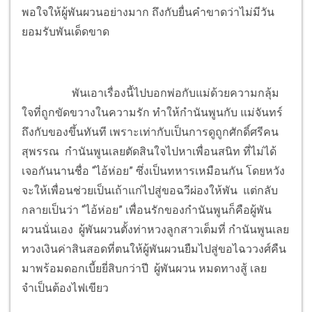
พอใจให้ผู้พันผวนอย่างมาก ถึงกับยื่นคำขาดว่าไม่มีวัน
ยอมรับพันเด็ดขาด
พันเอาเรื่องนี้ไปบอกพ่อกับแม่ด้วยความกลุ้ม
ใจที่ถูกขัดขวางในความรัก ทำให้กำนันพูนกับ แม่จันทร์
ถึงกับของขึ้นทันที เพราะเท่ากับเป็นการดูถูกศักดิ์ศรีคน
สุพรรณ กำนันพูนเลยตัดสินใจไปหาเพื่อนสนิท ที่ไม่ได้
เจอกันนานชื่อ “ไอ้ห่อย” ซึ่งเป็นทหารเหมือนกัน โดยหวัง
จะให้เพื่อนช่วยเป็นเถ้าแก่ไปสู่ขอฉวีผ่องให้พัน แต่กลับ
กลายเป็นว่า “ไอ้ห่อย” เพื่อนรักของกำนันพูนก็คือผู้พัน
ผวนนั่นเอง ผู้พันผวนตั้งท่าหวงลูกสาวเต็มที่ กำนันพูนเลย
ทวงเงินค่าสินสอดที่ตนให้ผู้พันผวนยืมไปสู่ขอไฉววงศ์คืน
มาพร้อมดอกเบี้ยยี่สิบกว่าปี ผู้พันผวน หมดทางสู้ เลย
จำเป็นต้องไฟเขียว