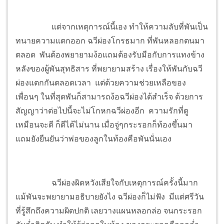
แต่จากเหตุการณ์นี้เอง ทำให้ความลับที่พันเป็น
ทนายความแตกออก ฉวีผ่องโกรธมาก ที่พันหลอกตนมา
ตลอด พันต้องพยายามง้อแถมต้องรับมือกับการแทงข้าง
หลังของผู้พันสุทธิสาร ที่พยายามสร้าง เรื่องให้พันกับฉวี
ผ่องแตกกันตลอดเวลา แต่ด้วยความช่วยเหลือของ
เพื่อนๆ ในที่สุดพันก็สามารถง้อฉวีผ่องได้สำเร็จ ด้วยการ
สัญญาว่าต่อไปนี้จะไม่โกหกฉวีผ่องอีก ความรักที่ดู
เหมือนจะดี ก็ดีได้ไม่นาน เมื่อจู่ๆกระรอกก็ท้องขึ้นมา
แถมยังยืนยันว่าพ่อของลูกในท้องคือพันนั่นเอง
ฉวีผ่องผิดหวังเสียใจกับเหตุการณ์ครั้งนี้มาก
แม้พันจะพยายามอธิบายยังไง ฉวีผ่องก็ไม่ฟัง มีแต่ศรีวัน
ที่รู้สึกถึงความผิดปกติ เลยวางแผนหลอกล่อ จนกระรอก