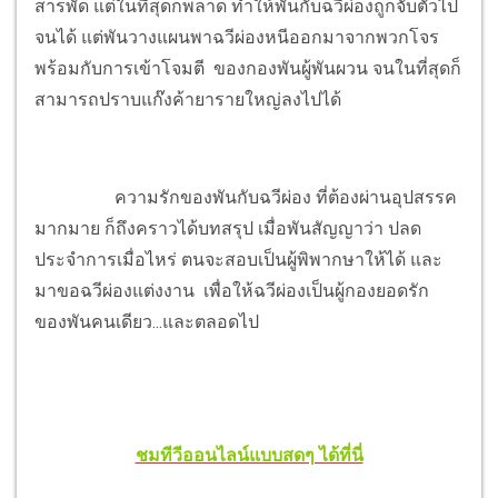
สารพัด แต่ในที่สุดก็พลาด ทำให้พันกับฉวีผ่องถูกจับตัวไป
จนได้ แต่พันวางแผนพาฉวีผ่องหนีออกมาจากพวกโจร
พร้อมกับการเข้าโจมตี ของกองพันผู้พันผวน จนในที่สุดก็
สามารถปราบแก๊งค้ายารายใหญ่ลงไปได้
ความรักของพันกับฉวีผ่อง ที่ต้องผ่านอุปสรรค
มากมาย ก็ถึงคราวได้บทสรุป เมื่อพันสัญญาว่า ปลด
ประจำการเมื่อไหร่ ตนจะสอบเป็นผู้พิพากษาให้ได้ และ
มาขอฉวีผ่องแต่งงาน เพื่อให้ฉวีผ่องเป็นผู้กองยอดรัก
ของพันคนเดียว...และตลอดไป
ชมทีวีออนไลน์แบบสดๆ ได้ที่นี่