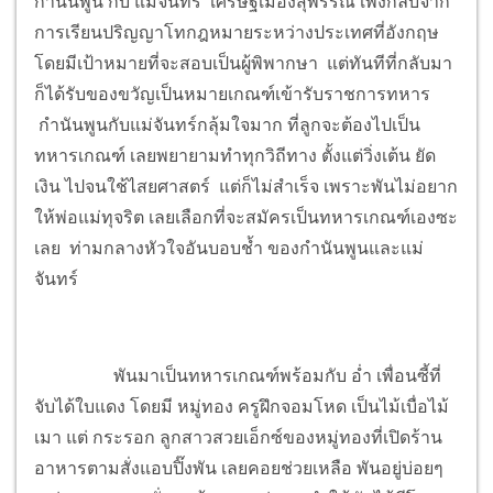
กำนันพูน กับ แม่จันทร์ เศรษฐีเมืองสุพรรณ เพิ่งกลับจาก
การเรียนปริญญาโทกฎหมายระหว่างประเทศที่อังกฤษ
โดยมีเป้าหมายที่จะสอบเป็นผู้พิพากษา แต่ทันทีที่กลับมา
ก็ได้รับของขวัญเป็นหมายเกณฑ์เข้ารับราชการทหาร
กำนันพูนกับแม่จันทร์กลุ้มใจมาก ที่ลูกจะต้องไปเป็น
ทหารเกณฑ์ เลยพยายามทำทุกวิถีทาง ตั้งแต่วิ่งเต้น ยัด
เงิน ไปจนใช้ไสยศาสตร์ แต่ก็ไม่สำเร็จ เพราะพันไม่อยาก
ให้พ่อแม่ทุจริต เลยเลือกที่จะสมัครเป็นทหารเกณฑ์เองซะ
เลย ท่ามกลางหัวใจอันบอบช้ำ ของกำนันพูนและแม่
จันทร์
พันมาเป็นทหารเกณฑ์พร้อมกับ อ่ำ เพื่อนซี้ที่
จับได้ใบแดง โดยมี หมู่ทอง ครูฝึกจอมโหด เป็นไม้เบื่อไม้
เมา แต่ กระรอก ลูกสาวสวยเอ็กซ์ของหมู่ทองที่เปิดร้าน
อาหารตามสั่งแอบปิ๊งพัน เลยคอยช่วยเหลือ พันอยู่บ่อยๆ