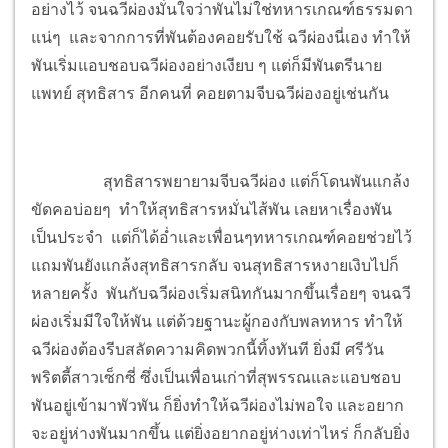
อย่างไว้ จนฉวีผ่องมั่นใจว่าพันไม่ใช่ทหารเกณฑ์ธรรมดา
แน่ๆ และจากการที่พันต้องคอยรับใช้ ฉวีผ่องนี่เอง ทำให้
พันเริ่มแอบชอบฉวีผ่องอย่างเงียบ ๆ แต่ก็มีพันตรีนาย
แพทย์ สุทธิสาร อีกคนที่ คอยตามจีบฉวีผ่องอยู่เช่นกัน
สุทธิสารพยายามจีบฉวีผ่อง แต่ก็โดนพันแกล้ง
ขัดคอบ่อยๆ ทำให้สุทธิสารหมั่นไส้พัน เลยหาเรื่องพัน
เป็นประจำ แต่ก็ได้อ่ำและเพื่อนๆทหารเกณฑ์คอยช่วยไว้
แถมพันยังแกล้งสุทธิสารกลับ จนสุทธิสารหงายเงิบไปก็
หลายครั้ง พันกับฉวีผ่องเริ่มสนิทกันมากขึ้นเรื่อยๆ จนฉวี
ผ่องเริ่มมีใจให้พัน แต่ด้วยฐานะผู้กองกับพลทหาร ทำให้
ฉวีผ่องต้องรีบสลัดความคิดพวกนี้ทิ้งทันที ยิ่งมี ศรีวัน
พริตตี้สาวเซ็กซี่ ซึ่งเป็นเพื่อนเก่าที่สุพรรณและแอบชอบ
พันอยู่เข้ามาพัวพัน ก็ยิ่งทำให้ฉวีผ่องไม่พอใจ และอยาก
จะอยู่ห่างพันมากขึ้น แต่ยิ่งอยากอยู่ห่างเท่าไหร่ ก็กลับยิ่ง