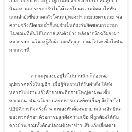
กับอ่ำติดกับ ทำให้รู้ว่าลูกในท้อง ของกระรอกคือลูกอ่ำ
นั่นเอง แต่กระรอกรับไม่ได้ เลยโยนความผิดมาให้พัน
แถมอ่ำยังขี้ขลาดกลัวโดนหมู่ทองฆ่า เลยเลยตามเลย พอ
ความจริงเปิดเผย อ่ำก็เลยจำเป็นต้องรับผิดชอบกระรอก
ในขณะที่พันได้โอกาสเล่นตัวบ้าง หลังจากง้อฉวีผ่องมา
หลายรอบ ฉวีผ่องรู้สึกผิด เลยสัญญาว่าต่อไปจะเชื่อใจพัน
มากกว่านี้
ความสุขสงบอยู่ได้ไม่นานนัก ก็ต้องเจอ
อุปสรรคครั้งใหญ่อีก เมื่อผู้พันผวนได้รับคำสั่ง ให้ส่ง
ทหารไปปราบแก๊งค้ายาเสพติดรายใหญ่ตามตะเข็บ
ชายแดน พัน ฉวีผ่อง และทหารเกณฑ์คนอื่นๆ จึงต้องไป
ปฏิบัติภารกิจครั้งนี้ พวกของพันต้องพยายามล้างอิทธิพล
ของพวกค้ายา ด้วยการปลูกฝังความเชื่อ ที่ถูกต้องให้กับ
ชาวบ้าน รวมทั้งต้องปลอมตัวหาข่าว เสี่ยงภัยเสี่ยงตาย