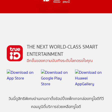
THE NEXT WORLD-CLASS SMART
ENTERTAINMENT
อีกขั้นของความบันเทิงระดับโลกตรงใจคุณ
วันนี้
ดู
สิทธิพิเศษ
อ่าน
เกม
ตาตั้ง
ช้อปปิ้ง
แพ็กเกจ
กล่องทรูไอดีทีวี
คอมมูนิตี้
บริการช่วยเหลือทรูไอดี