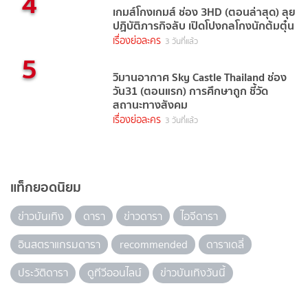
4
เกมส์โกงเกมส์ ช่อง 3HD (ตอนล่าสุด) ลุย
ปฏิบัติภารกิจลับ เปิดโปงกลโกงนักต้มตุ๋น
เรื่องย่อละคร
3 วันที่แล้ว
5
วิมานอากาศ Sky Castle Thailand ช่อง
วัน31 (ตอนแรก) การศึกษาถูก ชี้วัด
สถานะทางสังคม
เรื่องย่อละคร
3 วันที่แล้ว
แท็กยอดนิยม
ข่าวบันเทิง
ดารา
ข่าวดารา
ไอจีดารา
อินสตราแกรมดารา
recommended
ดาราเดลี่
ประวัติดารา
ดูทีวีออนไลน์
ข่าวบันเทิงวันนี้