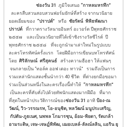
ช่องวัน 31
ภูมิใจเสนอ
“
กาหลมหรทึก
”
ละครสืบสวนสอบสวนฟอร์มยักษ์ที่สร้าง จากนวนิยาย
ยอดเยี่ยมของ
“
ปราปต์
”
หรือ
ชัยรัตน์ พิพิธพัฒนา
ปราปต์
ที่กวาดรางวัลนายอินทร์ อะวอร์ด ปีพุทธศักราช
๒๕๕๗ และเป็นนวนิยายที่ได้เข้าชิงรางวัลซีไรต์ ปี
พุทธศักราช ๒๕๕๘ ที่จะถูกนำมาเล่าใหม่ในรูปแบบ
ละครโทรทัศน์ครั้งแรก โดยฝีมือการเขียนบทโทรทัศน์
โดย
ศิริลักษณ์ ศรีสุคนธ์
สร้างความฮือฮา ให้แฟนๆ
จนกลายเป็น “ทอล์ค ออฟ เดอะ ทาวน์” รวมถึงเป็นการ
รวมเหล่านักแสดงชั้นนำกว่า 40 ชีวิต ที่ต่างยกมือขอมา
ร่วมเป็นส่วนหนึ่งในละครเรื่องนี้ทำให้
“
กาหลมหรทึก
”
เป็นละครที่คับคั่งไปด้วยทัพนักแสดงมากฝีมือ ที่มาก
ที่สุดในหน้าประวัติการณ์ของ
ช่องวัน 31
อาทิ
ป้อง-ณ
วัฒน์
, วิว-วรรณรท, โอ-อนุชิต, พลวัฒน์ มนูประเสริญ,
กัปตัน-ภูธเนศ, นพพล โกมารชุน, อ้อม-พิยดา, รัดเกล้า
อามระดิษ, เจษ-เจษฎ์พิพัฒ, เฌอเบลล์-ลัลณ์ลลิน, แอริน ยุ