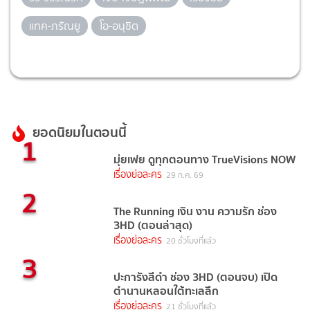
แทค-ภรัณยู
โอ-อนุชิต
ยอดนิยมในตอนนี้
1
มุ่ยเฟย ดูทุกตอนทาง TrueVisions NOW
เรื่องย่อละคร
29 ก.ค. 69
2
The Running เงิน งาน ความรัก ช่อง
3HD (ตอนล่าสุด)
เรื่องย่อละคร
20 ชั่วโมงที่แล้ว
3
ปะการังสีดำ ช่อง 3HD (ตอนจบ) เปิด
ตำนานหลอนใต้ทะเลลึก
เรื่องย่อละคร
21 ชั่วโมงที่แล้ว