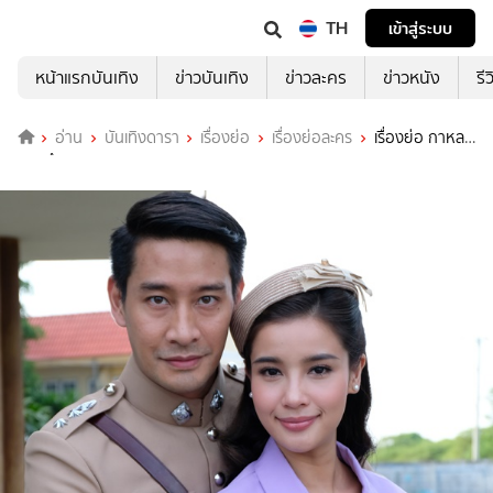
TH
เข้าสู่ระบบ
หน้าแรกบันเทิง
ข่าวบันเทิง
ข่าวละคร
ข่าวหนัง
รี
อ่าน
บันเทิงดารา
เรื่องย่อ
เรื่องย่อละคร
เรื่องย่อ กาหล
มหรทึก