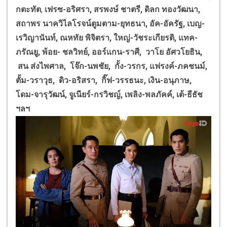
กตะทัต
,
เฟรซ-อริศรา, สรพงษ์ ชาตรี, ดิลก ทองวัฒนา,
สถาพร นาควิไลโรจน์ตูมตาม-ยุทธนา, อัค-อัครัฐ, เบญ-
เรวิญานันท์, ณหทัย พิจิตรา, ใหญ่-วัชระเกียรติ, แทค-
ภรัณยู
, พ้อย- ชลวิทย์, ออร์แกน-ราศี, วาโย อัศวโยธิน,
สน ส่งไพศาล, โจ๊ก-นพชัย, กั้ง-วรกร, แฟรงค์-ภคชนม์,
ตั้ม-วราวุธ, ดิว-อริสรา, กิ๊ฟ-วรรธนะ, เงิน-อนุภาษ,
โดม-จารุวัฒน์, จูเนียร์-กรวิชญ์, เพลิง-พลภัคค์, เต้-ธีธัช
ฯลฯ