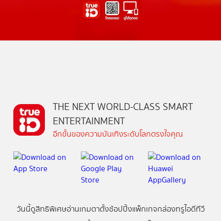
THE NEXT WORLD-CLASS SMART
ENTERTAINMENT
อีกขั้นของความบันเทิงระดับโลกตรงใจคุณ
วันนี้
ดู
สิทธิพิเศษ
อ่าน
เกม
ตาตั้ง
ช้อปปิ้ง
แพ็กเกจ
กล่องทรูไอดีทีวี