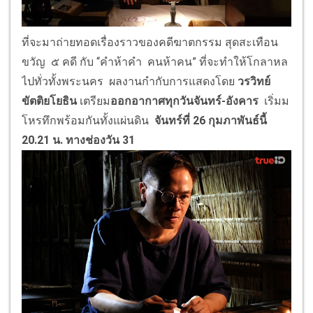
ที่จะมาถ่ายทอดเรื่องราวของคดีฆาตกรรม สุดสะเทือน
ขวัญ ๕ คดี กับ “คำห้าคำ คนห้าคน” ที่จะทำให้โกลาหล
ไปทั่วทั้งพระนคร ผลงานกำกับการแสดงโดย
วรวิทย์
ขัตติยโยธิน
เตรียม
ออกอากาศทุกวันจันทร์
-อังคาร
เริ่มม
โหรทึกพร้อมกันทั้งแผ่นดิน
จันทร์ที่ 26 กุมภาพันธ์นี้
20.21 น. ทางช่องวัน 31