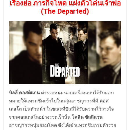
เรื่องย่อ ภารกิจโหด แฝงตัวโค่นเจ้าพ่อ
(The Departed)
บิลลี่ คอสติแกน
ตำรวจหนุ่มนอกเครื่องแบบได้รับมอบ
หมายให้แทรกซึมเข้าไปในกลุ่มอาชญากรที่มี
คอส
เตลโล
เป็นหัวหน้า ในขณะที่บิลลี่ได้รับความไว้วางใจ
จากคอสเตลโลอย่างรวดเร็วนั้น
โคลิน ซัลลิแวน
อาชญากรหนุ่มจอมโหด ซึ่งได้เข้าแทรกซึมกรมตำรวจ