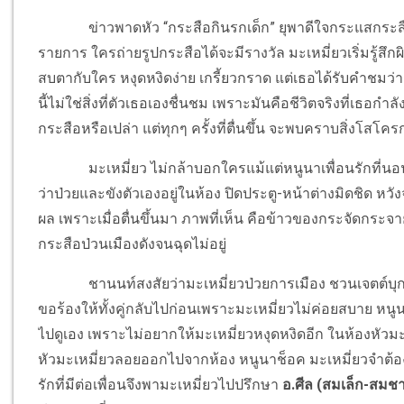
ข่าวพาดหัว “กระสือกินรกเด็ก” ยุพาดีใจกระแสกระสือ
รายการ ใครถ่ายรูปกระสือได้จะมีรางวัล มะเหมี่ยวเริ่มรู้ส
สบตากับใคร หงุดหงิดง่าย เกรี้ยวกราด แต่เธอได้รับคำชมว่า 
นี้ไม่ใช่สิ่งที่ตัวเธอเองชื่นชม เพราะมันคือชีวิตจริงที่เธอกำล
กระสือหรือเปล่า แต่ทุกๆ ครั้งที่ตื่นขึ้น จะพบคราบสิ่งโสโคร
มะเหมี่ยว ไม่กล้าบอกใครแม้แต่หนูนาเพื่อนรักที่นอนห้
ว่าป่วยและขังตัวเองอยู่ในห้อง ปิดประตู-หน้าต่างมิดชิด หว
ผล เพราะเมื่อตื่นขึ้นมา ภาพที่เห็น คือข้าวของกระจัดกระ
กระสือป่วนเมืองดังจนฉุดไม่อยู่
ชานนท์สงสัยว่ามะเหมี่ยวป่วยการเมือง ชวนเจตต์บุกไ
ขอร้องให้ทั้งคู่กลับไปก่อนเพราะมะเหมี่ยวไม่ค่อยสบาย หนู
ไปดูเอง เพราะไม่อยากให้มะเหมี่ยวหงุดหงิดอีก ในห้องหัวมะเห
หัวมะเหมี่ยวลอยออกไปจากห้อง หนูนาช็อค มะเหมี่ยวจำต้อง
รักที่มีต่อเพื่อนจึงพามะเหมี่ยวไปปรึกษา
อ.ศีล (สมเล็ก-สมชา