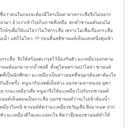
อว่าคนในกองจะต้องมีใครเป็นทายาทกระสือจึงไม่อยาก
่ยวมา อ้างว่าเข้าไปเก็บภาพที่เหลือ ตกค่ำชานนท์นอนไม่
ล้ๆเพื่อให้แน่ใจว่าไม่ใช่กระสือ เพราะไม่เชื่อเรื่องกระสือ
 แต่ก็ไม่ไหว...!!! ก่อนสิ้นสติชานนท์เห็นแสงหนึ่งพุ่งเข้า
สือ จึงให้สร้อยตะกรุดไว้ป้องกันตัว มะเหมี่ยวออกตาม
ชานนท์ออกมาจากถ้ำพอดี ทั้งคู่โดนพรานป่าไล่ล่า ชานนท์
ดีตที่เป็นนักศึกษา มะเหมี่ยวเป็นสาวฮอตที่หนุ่มๆต้องตาต้องใจ
ิดกันอีกครั้ง หนูนากับเจตต์เป็นห่วง ออกตามหาจนเจอ ยุพา
รอย รถมะเหมี่ยวเสีย หนูนาจึงให้มะเหมี่ยวไปกับรถชานนท์
้ชานนท์เห็นตอนเป็นกระสือ บอกชานนท์ว่าจะไปเข้าห้องน้ำ
มี่ยววิ่งหนี ชานนท์คิดว่ามะเหมี่ยวขวัญเสีย ดึงมากอด ปาก
ดหัว มะเหมี่ยวดีใจและแปลกใจ คิดว่าจุ๊บของชานนท์ทำให้