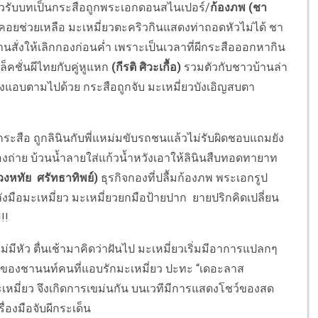
รับบทเป็นกระสือถูกพระเอกดอนสไนเปอร์/
ก้องภพ (ชา
 คอยช่วยเหลือ มะเหมี่ยวตะคริวกินแสดงท่าถอดหัวไม่ได้ ชา
านสั่งให้เลิกกองก่อนค่ำ เพราะเป็นเวลาที่ผีกระสือออกหากิน
็คชั่นผีไทยกับคู่หูแหก
(กีรติ ศิวะเกื้อ)
รวมตัวกับชาวบ้านล่า
งแอบตามไปด้วย กระสือถูกจับ มะเหมี่ยวบังเอิญสบตา
นกระสือ ถูกลินินกับพี่แหม่มขับรถชนแล้วไม่รับผิดชอบแถมยัง
งถ่าย บ้วนน้ำลายใส่แก้วน้ำหวังเอาให้ลินินสืบทอดทายาท
ดวงหทัย ศรัทธาทิพย์)
ธุรกิจกองที่ปลื้มก้องภพ พระเอกรูป
มือมะเหมี่ยว มะเหมี่ยวยกมือป้ายปาก ยายปริกคิดเปลี่ยน
!!!
หัว ตื่นเช้ามาคิดว่าฝันไป มะเหมี่ยวเริ่มมีอาการแปลกๆ
ของชานนท์คนที่แอบรักมะเหมี่ยว ปะทะ “เดอะลาส
ะเหมี่ยว จึงเกิดการเขม่นกัน บนเวทีมีการแสดงโชว์ของสด
ื่องมือจับผีกระเด็น