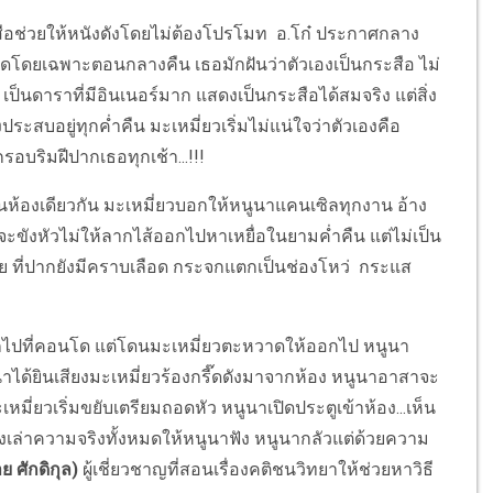
ช่วยให้หนังดังโดยไม่ต้องโปรโมท อ.โก๋ ประกาศกลาง
ึกผิดโดยเฉพาะตอนกลางคืน เธอมักฝันว่าตัวเองเป็นกระสือ ไม่
เป็นดาราที่มีอินเนอร์มาก แสดงเป็นกระสือได้สมจริง แต่สิ่ง
ังประสบอยู่ทุกค่ำคืน มะเหมี่ยวเริ่มไม่แน่ใจว่าตัวเองคือ
กรอบริมฝีปากเธอทุกเช้า...!!!
องเดียวกัน มะเหมี่ยวบอกให้หนูนาแคนเซิลทุกงาน อ้าง
ังจะขังหัวไม่ให้ลากไส้ออกไปหาเหยื่อในยามค่ำคืน แต่ไม่เป็น
จาย ที่ปากยังมีคราบเลือด กระจกแตกเป็นช่องโหว่ กระแส
ปที่คอนโด แต่โดนมะเหมี่ยวตะหวาดให้ออกไป หนูนา
นาได้ยินเสียงมะเหมี่ยวร้องกรี๊ดดังมาจากห้อง หนูนาอาสาจะ
มี่ยวเริ่มขยับเตรียมถอดหัว หนูนาเปิดประตูเข้าห้อง...เห็น
เล่าความจริงทั้งหมดให้หนูนาฟัง หนูนากลัวแต่ด้วยความ
ย ศักดิกุล)
ผู้เชี่ยวชาญที่สอนเรื่องคติชนวิทยาให้ช่วยหาวิธี