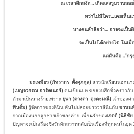
ณ เวลาดึกสงัด... เกิดแสงวูบวาบลอย
ทว่าไม่มีใคร…เคยเห็นแน
บางคนล่ำลือว่า... อาจจะเป็นผี
จะเป็นไปได้อย่างไร ในเมื่อ
แต่มันคือ...“ก
มะเหมี่ยว (ภัทรากร ตั้งศุภกุล)
สาวนักเรียนนอกนางเ
(เบญจวรรณ อาร์ตเนอร์)
คนเขียนบท ขอสงบศึกชั่วคราวกั
ตัวมาเป็นนางร้ายเพราะ
ยุพา (ดวงตา ตุงคะมณี)
เจ้าของค่า
พินดั้ม)
ผู้จัดการของลินิน หันไปปล่อยข่าวว่าลินินกับ
ชานนท์
จากเมืองนอกลูกชายเจ้าของค่าย เพื่อนรักของ
เจตต์ (นิธิช
ปัญหาจะเป็นเรื่องชิงรักหักสวาทกลับเป็นเรื่องที่ทุกคนในยุ