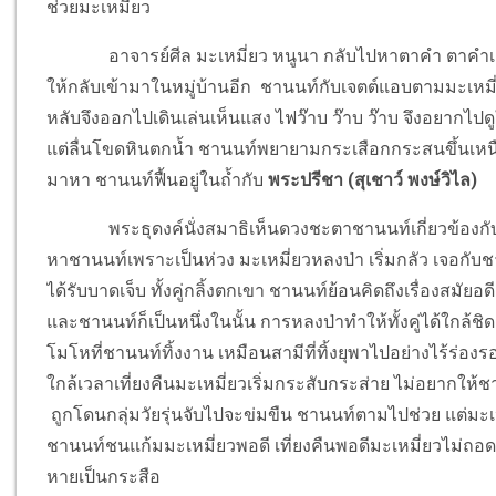
ช่วยมะเหมี่ยว
อาจารย์ศีล มะเหมี่ยว หนูนา กลับไปหาตาคำ ตาคำเชื่
ให้กลับเข้ามาในหมู่บ้านอีก ชานนท์กับเจตต์แอบตามมะเหมี
หลับจึงออกไปเดินเล่นเห็นแสง ไฟว๊าบ ว๊าบ ว๊าบ จึงอยากไปดูใก
แต่ลื่นโขดหินตกน้ำ ชานนท์พยายามกระเสือกกระสนขึ้นเหนือน้ำ
มาหา ชานนท์ฟื้นอยู่ในถ้ำกับ
พระปรีชา (สุเชาว์ พงษ์วิไล)
พระธุดงค์นั่งสมาธิเห็นดวงชะตาชานนท์เกี่ยวข้องกับกระ
หาชานนท์เพราะเป็นห่วง มะเหมี่ยวหลงป่า เริ่มกลัว เจอกับ
ได้รับบาดเจ็บ ทั้งคู่กลิ้งตกเขา ชานนท์ย้อนคิดถึงเรื่องสมัยอ
และชานนท์ก็เป็นหนึ่งในนั้น การหลงป่าทำให้ทั้งคู่ได้ใกล้ช
โมโหที่ชานนท์ทิ้งงาน เหมือนสามีที่ทิ้งยุพาไปอย่างไร้ร่อง
ใกล้เวลาเที่ยงคืนมะเหมี่ยวเริ่มกระสับกระส่าย ไม่อยากให
ถูกโดนกลุ่มวัยรุ่นจับไปจะข่มขืน ชานนท์ตามไปช่วย แต่มะเห
ชานนท์ชนแก้มมะเหมี่ยวพอดี เที่ยงคืนพอดีมะเหมี่ยวไม่ถอ
หายเป็นกระสือ