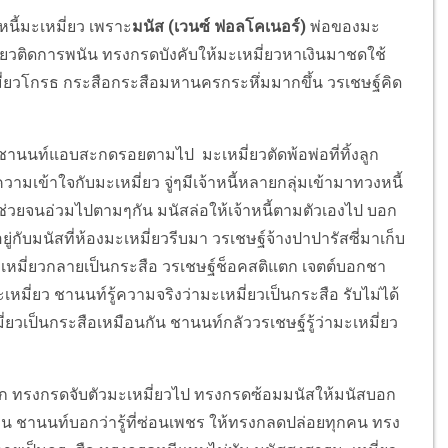
นี้มะเหมี่ยว เพราะ
มนัส (เวนซ์ ฟอลโคเนอร์)
พ่อของมะ
ยวติดการพนัน ทรงกรดบังคับให้มะเหมี่ยวหาเงินมาชดใช้
ะเหมี่ยวโกรธ กระสือกระสือมหานครกระหึ่มมากขึ้น วรเชษฐ์คิด
านนท์แอบสะกดรอยตามไป มะเหมี่ยวตัดพ้อพ่อที่ทิ้งลูก
วามเข้าใจกับมะเหมี่ยว จู่ๆมีเจ้าหนี้หลายกลุ่มเข้ามาทวงหนี้
ช่วยจนอ่วมไปตามๆกัน มนัสล่อให้เจ้าหนี้ตามตัวเองไป บอก
่กับมนัสที่ห้องมะเหมี่ยวรีบมา วรเชษฐ์จ้างปาปารัสซี่มาเก็บ
เหมี่ยวกลายเป็นกระสือ วรเชษฐ์ช็อคสติแตก เจตต์บอกชา
ะเหมี่ยว ชานนท์รู้ความจริงว่ามะเหมี่ยวเป็นกระสือ รับไม่ได้
่ยวเป็นกระสือเหมือนกัน ชานนท์กลัววรเชษฐ์รู้ว่ามะเหมี่ยว
รงกรดจับตัวมะเหมี่ยวไป ทรงกรดซ้อมมนัสให้มนัสบอก
น ชานนท์บอกว่ารู้ที่ซ่อนเพชร ให้ทรงกลดปล่อยทุกคน ทรง