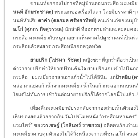
ชานนท์ยกกองไปถ่ายที่หมู่บ้านดอนกระสือ มะเหมี่ยว
นนท์ อักษระชาตะ)
พระเอกของเรื่องไล่ล่า โดยมีบรรดาผี ๆ
นนท์หัวเสีย
ตาคำ (ดลกมล ศรัทธาทิพย์)
คนเก่าแก่ของหมู่บ้
อ.โก๋ (ศุภกร กิจสุวรรณ)
นักล่าผี ที่ออกตามล่าและสะสมคอเล
กระสือ มะเหมี่ยวกับหนูนาอยากเห็นตามไปดู ชานนท์เป็นห่ว
กระสือแล้วสงสาร กระสือหนีรอดหวุดหวิด
ยายปริก (ไปรมา รัชตะ)
หญิงชราที่ถูกร่ำลือว่าเป็
ด่าว่ายายปริกทำให้ยายปริกแค้นใจ ยายปริกแอบเข้าไปในกอ
กระสือ มะเหมี่ยวอาสาเอาแก้วน้ำไปให้ลินิน แต่
ป้าหยิบ (
หล่อ มาแย่งแก้วน้ำจากมะเหมี่ยว น้ำในแก้วกะฉอกหกบนหลัง
ใจแต่ไม่ทันการ เช้าวันต่อมายายปริกก็ได้จากโลกนี้ไปแล้ว...
เที่ยงคืนมะเหมี่ยวขับรถกลับจากกองถ่ายเห็นตัวเองไม่มี
เห็นของสดแล้วอยากกิน วันโปรโมทหนัง “กระสือมหานคร” 
แวมไพร์” ของ
วรเชษฐ์ (โกสินทร์ ราชกรม)
อดีตคนรักเก่าม
มะเหมี่ยวควบคุมตัวเองไม่ได้วิ่งหนีลงจากเวทีชน อ.โก๋ จนเคร