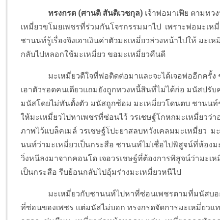
ทรงกรด (ศานติ สันติเวชกุล)
เจ้าพ่อมาเฟีย ตามทวงห
เหมี่ยวขโมยเพชรที่ร่วมกันโจรกรรมมาไป เพราะพ่อมะเหมี่
ชานนท์รู้เรื่องจึงเอาเงินค่าตัวมะเหมี่ยวล่วงหน้าไปให้ ม
กลับไปหลอกใช้มะเหมี่ยว ขอมะเหมี่ยวคืนดี
มะเหมี่ยวดีใจที่พ่อติดต่อมาและจะได้เจอพ่ออีกครั้ง ช
เอาตัวรอดคนเดียวแถมยังถูกทวงหนี้สินที่ไม่ได้ก่อ มนัสปรับค
มนัสโดยไม่ทันตั้งตัว มนัสถูกซ้อม มะเหมี่ยวโดนตบ ชานนท์
ให้มะเหมี่ยวไปหาเพชรที่ซ่อนไว้ วรเชษฐ์โกหกมะเหมี่ยวว่าอยู
ภาพไว้แบล็คเมล์ วรเชษฐ์โปะยาสลบหวังเคลมมะเหมี่ยว มะ
นนท์ว่ามะเหมี่ยวเป็นกระสือ ชานนท์ไม่เชื่อไปพิสูจน์ที่ห้องม
วิ่งหนีลงมาจากคอนโด เจอวรเชษฐ์ที่ต้องการพิสูจน์ว่ามะเหมี
เป็นกระสือ รีบย้อนกลับไปอุ้มร่างมะเหมี่ยวหนีไป
มะเหมี่ยวกับชานนท์ไปหาที่ซ่อนเพชรตามที่มนัสบอก ท
ที่ซ่อนของเพชร แต่มนัสไม่บอก ทรงกรดจัดการมะเหมี่ยวแท