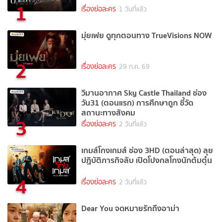
1
เรื่องย่อละคร
1 วันที่แล้ว
มุ่ยเฟย ดูทุกตอนทาง TrueVisions NOW
2
เรื่องย่อละคร
29 ก.ค. 69
วิมานอากาศ Sky Castle Thailand ช่อง
วัน31 (ตอนแรก) การศึกษาถูก ชี้วัด
สถานะทางสังคม
3
เรื่องย่อละคร
2 วันที่แล้ว
เกมส์โกงเกมส์ ช่อง 3HD (ตอนล่าสุด) ลุย
ปฏิบัติภารกิจลับ เปิดโปงกลโกงนักต้มตุ๋น
4
เรื่องย่อละคร
2 วันที่แล้ว
Dear You จดหมายรักถึงอาม่า