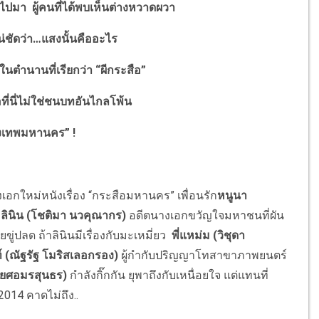
ไปมา ผู้คนที่ได้พบเห็นต่างหวาดผวา
่ชัดว่า…แสงนั้นคืออะไร
ในตำนานที่เรียกว่า “ผีกระสือ”
ที่นี่ไม่ใช่ชนบทอันไกลโพ้น
รุงเทพมหานคร” !
อกใหม่หนังเรื่อง “กระสือมหานคร” เพื่อนรัก
หนูนา
บ
ลินิน (โชติมา นวคุณากร)
อดีตนางเอกขวัญใจมหาชนที่ผัน
ยขู่ปลด ถ้าลินินมีเรื่องกับมะเหมี่ยว
พี่แหม่ม (วิชุดา
 (ณัฐรัฐ โมริสเลอกรอง)
ผู้กำกับปริญญาโทสาขาภาพยนตร์
ัย ยศอมรสุนธร)
กำลังกิ๊กกัน ยุพาถึงกับเหนื่อยใจ แต่แทนที่
ค 2014 คาดไม่ถึง..