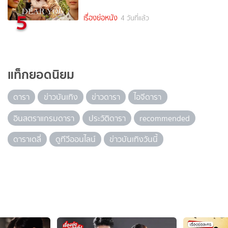
5
เรื่องย่อหนัง
4 วันที่แล้ว
แท็กยอดนิยม
ดารา
ข่าวบันเทิง
ข่าวดารา
ไอจีดารา
อินสตราแกรมดารา
ประวัติดารา
recommended
ดาราเดลี่
ดูทีวีออนไลน์
ข่าวบันเทิงวันนี้