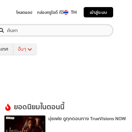
TH
เข้าสู่ระบบ
โหลดแอป
กล่องทรูไอดี ทีวี
ระเทศ
อื่นๆ
ยอดนิยมในตอนนี้
มุ่ยเฟย ดูทุกตอนทาง TrueVisions NOW