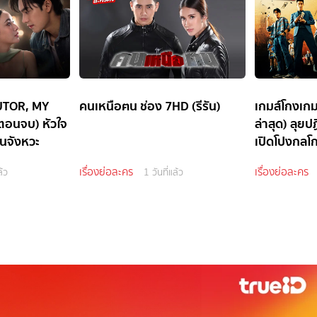
 TUTOR, MY
คนเหนือฅน ช่อง 7HD (รีรัน)
เกมส์โกงเก
ตอนจบ) หัวใจ
ล่าสุด) ลุยป
็นจังหวะ
เปิดโปงกลโก
เรื่องย่อละคร
เรื่องย่อละคร
ล้ว
1 วันที่แล้ว