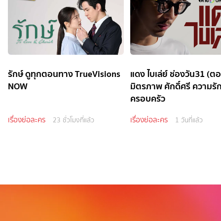
รักษ์ ดูทุกตอนทาง TrueVisions
แดง ไบเล่ย์ ช่องวัน31 (ต
NOW
มิตรภาพ ศักดิ์ศรี ความรั
ครอบครัว
เรื่องย่อละคร
เรื่องย่อละคร
23 ชั่วโมงที่แล้ว
1 วันที่แล้ว