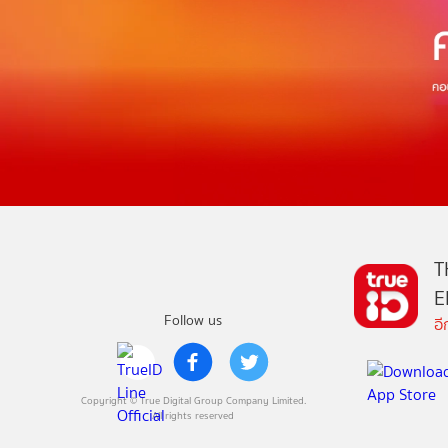
T
E
Follow us
อ
Copyright © True Digital Group Company Limited.
All rights reserved