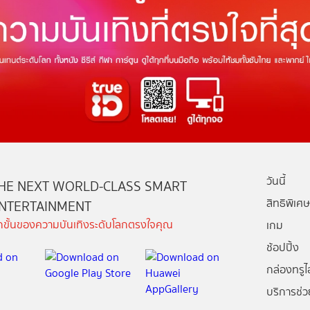
วันนี้
HE NEXT WORLD-CLASS SMART
สิทธิพิเศษ
NTERTAINMENT
ีกขั้นของความบันเทิงระดับโลกตรงใจคุณ
เกม
ช้อปปิ้ง
กล่องทรูไอ
บริการช่ว