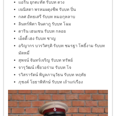
แอริน ยุกตะทัต รับบท ดวง
เจณิสตา พรหมผดุงชีพ รับบท ปิ่น
กลศ อัทธเสรี รับบท หมอกุหลาบ
ลินทร์พิตา จินดาภู รับบท โฉม
ดาริน เฮนเซน รับบท กลอย
เอ็ดดี้ เฮง รับบท ชาญ
อริญากร บวรวิศรุติ รับบท ชมรฐา โพธิ์งาม รับบท
มัดหมี่
สุพจน์ จันทร์เจริญ รับบท ทรัพย์
จารุวัฒน์ เชี่ยวอร่าม รับบท โจ
รวิสรารัตน์ พิบูลภานุวัธน รับบท หฤทัย
ภุชงค์ โยธาพิทักษ์ รับบท เถ้าแก่เรือง