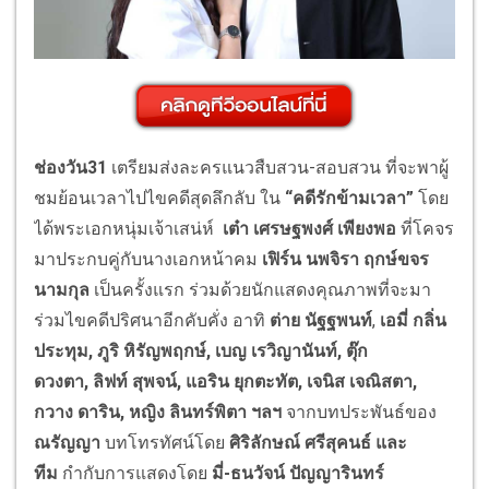
ช่องวัน31
เตรียมส่งละครแนวสืบสวน-สอบสวน ที่จะพาผู้
ชมย้อนเวลาไปไขคดีสุดลึกลับ ใน
“
คดีรักข้ามเวลา
”
โดย
ได้พระเอกหนุ่มเจ้าเสน่ห์
เต๋า เศรษฐพงศ์ เพียงพอ
ที่โคจร
มาประกบคู่กับนางเอกหน้าคม
เฟิร์น นพจิรา ฤกษ์ขจร
นามกุล
เป็นครั้งแรก ร่วมด้วยนักแสดงคุณภาพที่จะมา
ร่วมไขคดีปริศนาอีกคับคั่ง อาทิ
ต่าย นัฐฐพนท์
,
เอมี่ กลิ่น
ประทุม, ภูริ หิรัญพฤกษ์, เบญ เรวิญานันท์
,
ตุ๊ก
ดวงตา,
ลิฟท์ สุพจน์
,
แอริน ยุกตะทัต
,
เจนิส เจณิสตา
,
กวาง ดา
ริน
, หญิง ลินทร์พิตา ฯลฯ
จากบทประพันธ์ของ
ณรัญญา
บทโทรทัศน์โดย
ศิริลักษณ์ ศรีสุคนธ์ และ
ทีม
กำกับการแสดงโดย
มี่-ธนวัจน์
ปัญญารินทร์