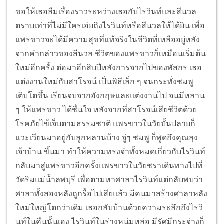
ขอให้เธอลืมเรื่องราวระหว่างเธอกับไรวินท์และสีนวล
ตราบเท่าที่ไม่มีใครเอ่ยถึงไรวินท์หรือสีนวลให้ได้ยิน เพื่อ
แพรขาวจะได้มีความสุขที่แท้จริงในชีวิตที่เหลืออยู่หลัง
จากคำกล่าวของสีนวล ชีวิตของแพรขาวก็เหมือนเริ่มต้น
ใหม่อีกครั้ง ต่อมาอีกสิบปีหลังการจากไปของพัสกร เธอ
แต่งงานใหม่กับสาโรจน์ เป็นพิธีเล็ก ๆ จนกระทั่งชมพู
เติบโตขึ้น เรียนจบจากอังกฤษและแต่งงานไป จนมีหลาน
ๆ ให้แพรขาว ได้ชื่นใจ หลังจากที่สาโรจน์เสียชีวิตด้วย
โรคภัยไข้เจ็บตามธรรมชาติ แพรขาวในวัยบั้นปลายก็
แวะเวียนมาอยู่กับลูกหลานบ้าง จู่ๆ ชมพู ก็พูดถึงคุณลุง
เจ้าบ้าน ขึ้นมา ทำให้ความทรงจำทั้งหมดเกี่ยวกับไรวินท์
กลับมาสู่แพรขาวอีกครั้งแพรขาวในวัยชราเดินทางไปที่
วัดริมแม่น้ำลพบุรี เพื่อตามหาศาลาไรวินท์แต่กลับพบว่า
ศาลาทั้งสองหลังถูกรื้อไปเสียแล้ว มีคนมาสร้างศาลาหลัง
ใหม่ใหญ่โตกว่าเดิม เธอกลับบ้านด้วยความระลึกถึงไรวิ
นท์ในคืนนั้นเอง ไรวินท์ในร่างหนุ่มหล่อ มีรัศมีกระจ่างก็