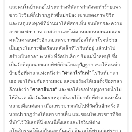
“ศาลาไรวินท์”
ไรวินท์มาลา
เธอ เขาได้พบกับความสงบ และขอร้องให้เธอตั้งชื่อศาลา
อีกหลังว่า
“ศาลาสีนวล”
และขอให้เธอทำบุญกรวดน้ำไป
ให้สีนวล เผื่อวันใดเธอหลุดพ้นจะได้มาพักที่ศาลาแห่งนั้น
หลายเดือนต่อมา เมื่อแพรวขาวกลับไปที่วัดนั้นอีกครั้ง สี
นวลปรากฏร่างให้แพรขาวเห็น และขอบใจแพรขาวที่จัด
ที่พักไว้ให้เธอที่นี่ ตอนนี้ทั้งเธอและไรวินท์ต่าง
อโหสิกรรมให้แก่กันและกันแล้ว สีนวลให้พรแก่แพรขาว