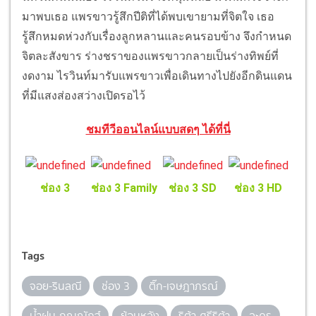
มาพบเธอ แพรขาวรู้สึกปีติที่ได้พบเขายามที่จิตใจ เธอ
รู้สึกหมดห่วงกับเรื่องลูกหลานและคนรอบข้าง จึงกำหนด
จิตละสังขาร ร่างชราของแพรขาวกลายเป็นร่างทิพย์ที่
งดงาม ไรวินท์มารับแพรขาวเพื่อเดินทางไปยังอีกดินแดน
ที่มีแสงส่องสว่างเปิดรอไว้
ชมทีวีออนไลน์แบบสดๆ ได้ที่นี่
ช่อง 3
ช่อง 3 Family
ช่อง 3 SD
ช่อง 3 HD
Tags
จอย-รินลณี
ช่อง 3
ติ๊ก-เจษฎาภรณ์
น้ำฝน-กุณณัฎฐ์
ย้อนหลัง
ริต้า-ศรีริต้า
ละคร