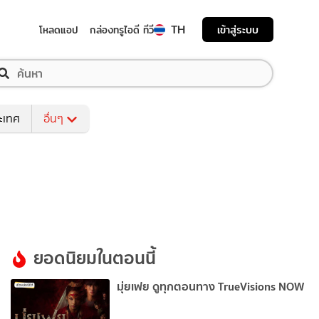
TH
เข้าสู่ระบบ
โหลดแอป
กล่องทรูไอดี ทีวี
ระเทศ
อื่นๆ
ยอดนิยมในตอนนี้
มุ่ยเฟย ดูทุกตอนทาง TrueVisions NOW