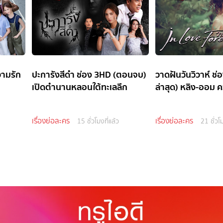
วามรัก
ปะการังสีดำ ช่อง 3HD (ตอนจบ)
วาดฝันวันวิวาห์ ช
เปิดตำนานหลอนใต้ทะเลลึก
ล่าสุด) หลิง-ออม ค
เรื่องย่อละคร
เรื่องย่อละคร
15 ชั่วโมงที่แล้ว
21 ชั่วโม