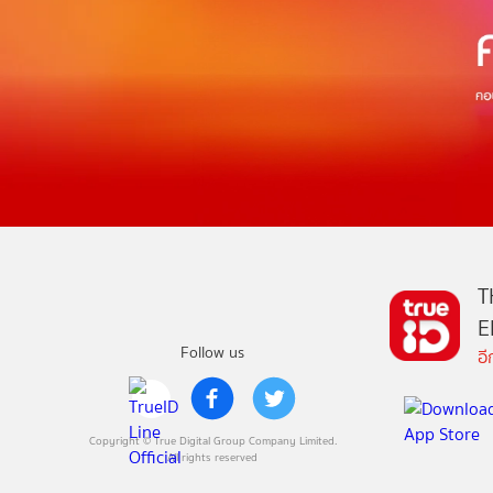
T
E
Follow us
อ
Copyright © True Digital Group Company Limited.
All rights reserved