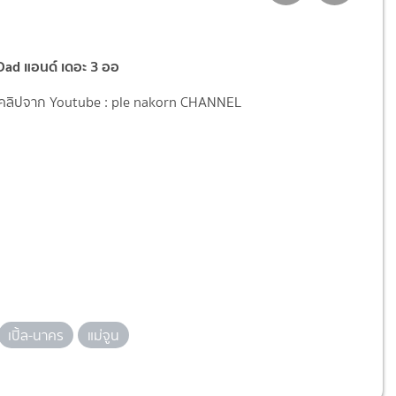
ad แอนด์ เดอะ 3 ออ
ลิปจาก Youtube : ple nakorn CHANNEL
เปิ้ล-นาคร
แม่จูน