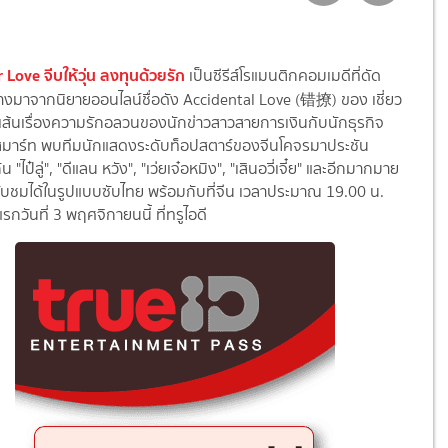
 Love จีบให้วุ่น ลงทุนด้วยรัก
เป็นซีรีส์โรแมนติกคอมเมดีที่ดั
ด
างมาจากนิยายออนไลน์ชื่
อดัง Accidental Love (错撩) ของ เชี่ยว
เส้นเรื่องความรักอลวนของนั
กข่าวสาวสายการเงินกับนักธุรกิ
จ
ดสมาร์ท พบทีมนักแสดงระดับท็อปสตาร์
ของจีนโคจรมาประชัน
"ไป๋ลู่", "ดีแลน หวัง", "เว่ยเจ๋อหมิง", "เสินอวี่เจี๋ย" และอีกมากมาย
ับชมได้ในรูปแบบซับไทย พร้อมกับที่จีน เวลาประมาณ 19.00 น.
รกวันที่ 3 พฤศจิกายนนี้ ที่ทรูไอดี