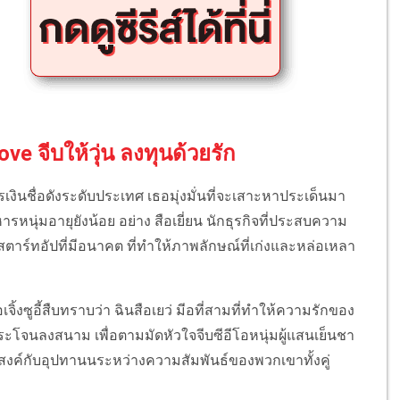
Love จีบให้วุ่น ลงทุนด้วยรัก
งินชื่อดั
งระดับประเทศ เธอมุ่งมั่นที่จะเสาะหาประเด็
นมา
ารหนุ่มอายุยังน้
อย อย่าง สือเยี่ยน นักธุรกิจที่ประสบความ
ตาร์ทอัปที่มี
อนาคต ที่ทำให้ภาพลักษณ์ที่เก่งและหล่
อเหลา
เจิ้งซูอี้สืบทราบว่า ฉินสือเยว่ มีอที่สามที่ทำให้ความรั
กของ
ะโจนลงสนาม เพื่อตามมัดหัวใจจีบซีอีโอหนุ่
มผู้แสนเย็นชา
สงค์กับอุปทานนระหว่างความสั
มพันธ์ของพวกเขาทั้งคู่