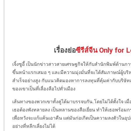
เรื่องย่อ
ซีรีส์จีน Only for 
เจิ้งซูอี้ เป็นนักข่าวสาวสายเศรษฐกิจให้กั
บสำนักพิมพ์ด้านการเ
ขึ้นหน้าแรกเสมอ ๆ และมีความมุ่งมั่นที่จะได้สั
มภาษณ์ผู้บริห
สำเร็จอย่
างสูง กับแนวคิดมองหาการลงทุนที่คุ้
มค่ากับบริษัทส
ของเขาเป็นที่เลื่องลื
อไปทั่วเมือง
เส้นทางของพวกเขาทั้งคู่ได้
มาบรรจบกัน..โดยไม่ได้ตั้งใจ เมื่อ
เธอต้องพังทลายลง เป็นหลานของสือเยี่ยน ทำให้เธอพร้อมกร
เพื่อหวังจะแก้แค้นเอาคืน แต่มันก่อเกิดเป็นความลงตัวในอุ
ป
อย่างที่
หลีกเลี่ยงไม่ได้