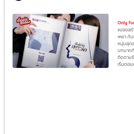
Only for
แปลงสร้
เหยา กับ
หนุ่มสุ
บทบาทกัน 
ติดตามร
เริ่มตอนแ