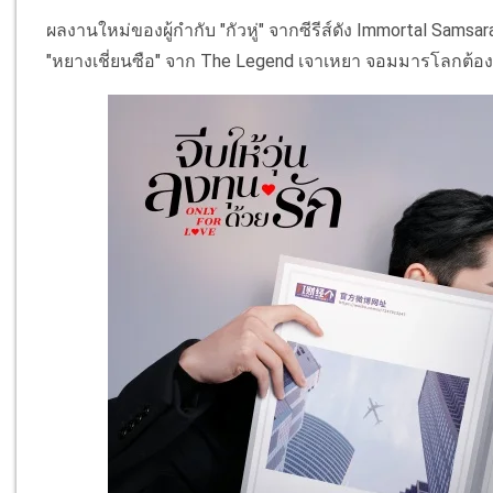
ผลงานใหม่ของผู้กำกับ "กัวหู่" จากซีรีส์ดัง Immortal Sam
"หยางเชี่ยนซือ" จาก The Legend เจาเหยา จอมมารโลกต้อ