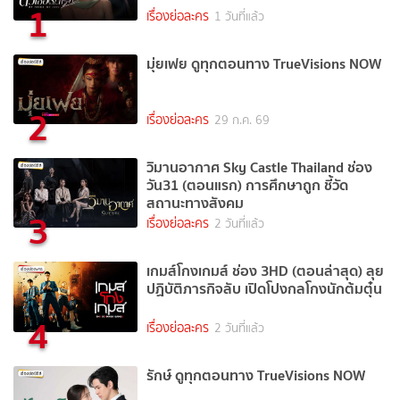
1
เรื่องย่อละคร
1 วันที่แล้ว
มุ่ยเฟย ดูทุกตอนทาง TrueVisions NOW
2
เรื่องย่อละคร
29 ก.ค. 69
วิมานอากาศ Sky Castle Thailand ช่อง
วัน31 (ตอนแรก) การศึกษาถูก ชี้วัด
สถานะทางสังคม
3
เรื่องย่อละคร
2 วันที่แล้ว
เกมส์โกงเกมส์ ช่อง 3HD (ตอนล่าสุด) ลุย
ปฏิบัติภารกิจลับ เปิดโปงกลโกงนักต้มตุ๋น
4
เรื่องย่อละคร
2 วันที่แล้ว
รักษ์ ดูทุกตอนทาง TrueVisions NOW