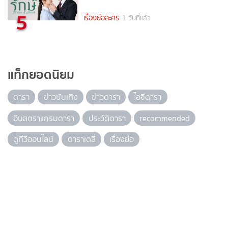
5
เรื่องย่อละคร
1 วันที่แล้ว
แท็กยอดนิยม
ดารา
ข่าวบันเทิง
ข่าวดารา
ไอจีดารา
อินสตราแกรมดารา
ประวัติดารา
recommended
ดูทีวีออนไลน์
ดาราเดลี่
เรื่องย่อ