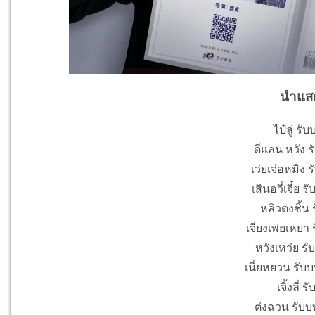
นำแส
ไป๋ลู่ รับบ
ดีแลน หวัง รั
เว่ยเจ๋อหมิง 
เสินอวี่เจี๋ย ร
หลิวตงชิ้น 
เจียงเพ่ยเหยา ร
หวังเหว่ย ร
เนี่ยหยวน รับบ
เจิ้งลี่ ร
ต่งฉวน รับบ