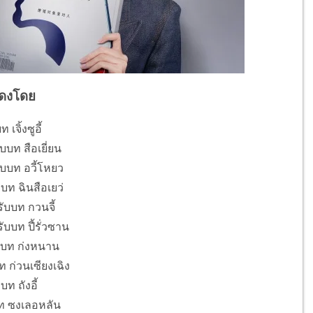
ดงโดย
ท เจิ้งซูอี้
บบท สือเยี่ยน
รับบท อวี้โหยว
ับบท ฉินสือเยว่
รับบท กวนจี้
ับบท ปี้รั่วซาน
ับบท ก่งหนาน
ท ก่วนเซียงเฉิง
ับบท ถังอี้
ท ซงเลอหลัน