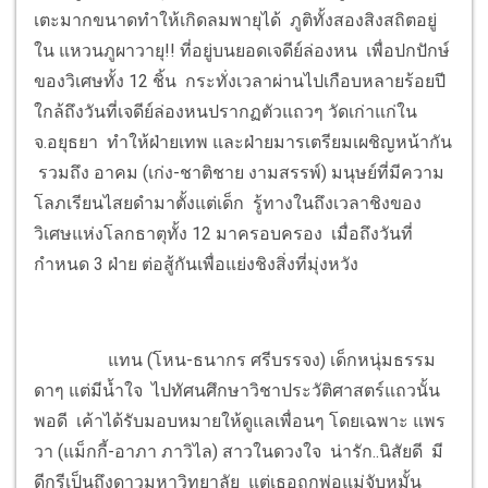
เตะมากขนาดทำให้เกิดลมพายุได้ ภูติทั้งสองสิงสถิตอยู่
ใน แหวนภูผาวายุ!! ที่อยู่บนยอดเจดีย์ล่องหน เพื่อปกปักษ์
ของวิเศษทั้ง 12 ชิ้น กระทั่งเวลาผ่านไปเกือบหลายร้อยปี
ใกล้ถึงวันที่เจดีย์ล่องหนปรากฏตัวแถวๆ วัดเก่าแก่ใน
จ.อยุธยา ทำให้ฝ่ายเทพ และฝ่ายมารเตรียมเผชิญหน้ากัน
รวมถึง อาคม (เก่ง-ชาติชาย งามสรรพ์) มนุษย์ที่มีความ
โลภเรียนไสยดำมาตั้งแต่เด็ก รู้ทางในถึงเวลาชิงของ
วิเศษแห่งโลกธาตุทั้ง 12 มาครอบครอง เมื่อถึงวันที่
กำหนด 3 ฝ่าย ต่อสู้กันเพื่อแย่งชิงสิ่งที่มุ่งหวัง
แทน (โหน-ธนากร ศรีบรรจง) เด็กหนุ่มธรรม
ดาๆ แต่มีน้ำใจ ไปทัศนศึกษาวิชาประวัติศาสตร์แถวนั้น
พอดี เค้าได้รับมอบหมายให้ดูแลเพื่อนๆ โดยเฉพาะ แพร
วา (แม็กกี้-อาภา ภาวิไล) สาวในดวงใจ น่ารัก..นิสัยดี มี
ดีกรีเป็นถึงดาวมหาวิทยาลัย แต่เธอถูกพ่อแม่จับหมั้น