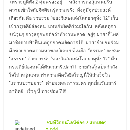
เพราะภูติทั้ง 2 คุ้มครองอยู่ - - หลังการต่อสู้แทนปรับ
ความเข้าใจกับจิตติจนรู้ความจริง ทั้งคู่มีจุดประสงค์
เดียวกัน คือ รวบรวม “ของวิเศษแห่งโลกธาตุทั้ง 12” เก็บ
เข้ากรุเจดีย์ล่องหน แทนกับจิตติร่วมมือกัน หลังเหตุกา
รณ์วุ่นๆ อาวุธถูกพ่อต่อว่าทำงานพลาด อยู่ๆ มายาก็โผล่
มาชิงดาบฟ้าฟื้นแต่ถูกอาคมจัดการได้ มายาจำยอมร่วม
มือช่วยอาคมตามหาของวิเศษฯ ที่เหลือ “ธรรมะ” จะชนะ
“อธรรม” ด้วยการนำ “ของวิเศษแห่งโลกธาตุทั้ง 12” คืน
กรุเจดีย์ล่องหนได้ทันเวลารึเปล่า?! ช่วยกันลุ้นเป็นกำลัง
ใจให้ หนุ่มแทน ทำความดีครั้งยิ่งใหญ่นี้ให้สำเร็จใน
“แหวนปราบมาร” ค่ายมงคล การละคร ทุกเย็นวันเสาร์ –
อาทิตย์ เร็วๆ นี้ ทางช่อง 7 สี
ชมทีวีออนไลน์ช่อง 7 แบบสดๆ