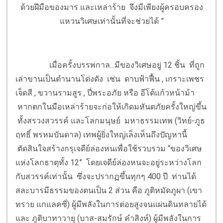
ด้วยฝีมือของมาร และเหล่าร้าย จึงมีเพียงผู้ครอบครอง
แหวนวิเศษเท่านั้นที่จะช่วยได้ ”
เมื่อครั้งบรรพกาล...มีของวิเศษอยู่ 12 ชิ้น ที่ถูก
เล่าขานเป็นตำนานโด่งดัง เช่น ดาบฟ้าฟื้น , เกราะเพชร
เจ็ดสี , ขวานรามสูร , ปี่พระอภัย หรือ อีโต้แก้วหน้าม้า
หากตกในมือเหล่าร้ายจะก่อให้เกิดมหันตภัยครั้งใหญ่ขึ้น
ทั้งสรวงสวรรค์ และโลกมนุษย์ มหาธรรมเทพ (วิทย์-ภูธ
ฤทธิ์ พรหมบันดาล) เทพผู้ยิ่งใหญ่เล็งเห็นถึงปัญหานี้
ตัดสินใจสร้างกรุเจดีย์ล่องหนเพื่อใช้รวบรวม “ของวิเศษ
แห่งโลกธาตุทั้ง 12” โดยเจดีย์ล่องหนจะอยู่ระหว่างโลก
กับสวรรค์เท่านั้น ซึ่งจะปรากฏขึ้นทุกๆ 400 ปี ท่านได้
สละบารมีธรรมของตนเป็น 2 ส่วน คือ ภูติหมัดภูผา (เขา
ทราย แกแลคซี่) ผู้มีพลังในการต่อยสูงจนแผ่นดินทลายได้
และ ภูติบาทาวายุ (บาส-สมรักษ์ คำสิงห์) ผู้มีพลังในการ