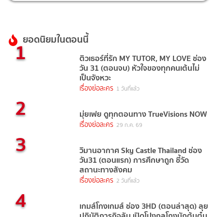
ยอดนิยมในตอนนี้
1
ติวเธอร์ที่รัก MY TUTOR, MY LOVE ช่อง
วัน 31 (ตอนจบ) หัวใจของทุกคนเต้นไม่
เป็นจังหวะ
เรื่องย่อละคร
1 วันที่แล้ว
2
มุ่ยเฟย ดูทุกตอนทาง TrueVisions NOW
เรื่องย่อละคร
29 ก.ค. 69
3
วิมานอากาศ Sky Castle Thailand ช่อง
วัน31 (ตอนแรก) การศึกษาถูก ชี้วัด
สถานะทางสังคม
เรื่องย่อละคร
2 วันที่แล้ว
4
เกมส์โกงเกมส์ ช่อง 3HD (ตอนล่าสุด) ลุย
ปฏิบัติภารกิจลับ เปิดโปงกลโกงนักต้มตุ๋น