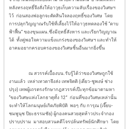
หลังทรงฤทธิ์จึงสั่งให้อาวุธเก็บความลับเรื่องของวิเศษฯ
ไว้ ก่อนสองพ่อลูกจะตัดสินใจลองฤทธิ์ของวิเศษ โดย
การปลุกวิญญาณรับใช้ที่เลี้ยงไว้ให้อาวุธทดลองใช้ “ดาบ
ฟ้าฟื้น” ของขุนแผน..ซึ่งมีฤทธิ์สังหาร และเรียกวิญญาณ
ได้ ทั้งคู่พอใจความแข็งแกร่งของของวิเศษฯ และทำให้
อาคมอยากครอบครองของวิเศษชิ้นอื่นมากยิ่งขึ้น
ณ สวรรค์เบื้องบน..รับรู้ได้ว่าของวิเศษถูกใช้
งานแล้ว เหล่าเทวดาจึงส่ง เทพจิตติ (เดี่ยว-ชูพงษ์ ช่าง
ปรุง) เทพผู้เถรตรงรักษากฎสวรรค์เป๊ะทุกข้อมาตามหา
“ของวิเศษแห่งโลกธาตุทั้ง 12” ก่อนที่ของวิเศษเหล่านั้น
จะทำให้โลกมนุษย์เกิดภัยพิบัติ พอๆ กับ การุณ (เจี๊ยบ-
ชมพูนุช ปิยะธรรมชัย) ผู้กองคนสวยสุดห้าวประจำกอง
ปราบปราม มาสอบสวนคดีโจรปล้นทรัพย์นักศึกษา โดย