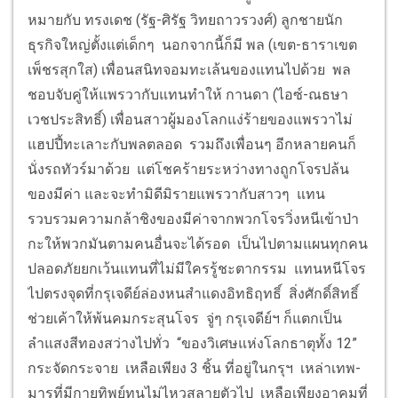
หมายกับ ทรงเดช (รัฐ-ศิรัฐ วิทยถาวรวงศ์) ลูกชายนัก
ธุรกิจใหญ่ตั้งแต่เด็กๆ นอกจากนี้ก็มี พล (เขต-ธาราเขต
เพ็ชรสุกใส) เพื่อนสนิทจอมทะเล้นของแทนไปด้วย พล
ชอบจับคู่ให้แพรวากับแทนทำให้ กานดา (ไอซ์-ณธษา
เวชประสิทธิ์) เพื่อนสาวผู้มองโลกแง่ร้ายของแพรวาไม่
แฮปปี้ทะเลาะกับพลตลอด รวมถึงเพื่อนๆ อีกหลายคนก็
นั่งรถทัวร์มาด้วย แต่โชคร้ายระหว่างทางถูกโจรปล้น
ของมีค่า และจะทำมิดีมิรายแพรวากับสาวๆ แทน
รวบรวมความกล้าชิงของมีค่าจากพวกโจรวิ่งหนีเข้าป่า
กะให้พวกมันตามคนอื่นจะได้รอด เป็นไปตามแผนทุกคน
ปลอดภัยยกเว้นแทนที่ไม่มีใครรู้ชะตากรรม แทนหนีโจร
ไปตรงจุดที่กรุเจดีย์ล่องหนสำแดงอิทธิฤทธิ์ สิ่งศักดิ์สิทธิ์
ช่วยเค้าให้พ้นคมกระสุนโจร จู่ๆ กรุเจดีย์ฯ ก็แตกเป็น
ลำแสงสีทองสว่างไปทั่ว “ของวิเศษแห่งโลกธาตุทั้ง 12”
กระจัดกระจาย เหลือเพียง 3 ชิ้น ที่อยู่ในกรุฯ เหล่าเทพ-
มารที่มีกายทิพย์ทนไม่ไหวสลายตัวไป เหลือเพียงอาคมที่