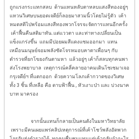
ถูกแรงกระแทกสลบ ด้านแทนหลับตาหลบแสงสีทองอยู่ๆ
แหวนวิเศษบนยอดเจดีย์ก็ลอยมาสวมนิ้วโดยไม่รู้ตัว เค้า
หมดสติไปพร้อมแสงสีทองพวกโจรจะจัดการแทนอีกครั้ง
เค้าฟื้นคืนสติมาทัน..แต่แววตา และท่าทางเปลี่ยนเป็น
แข็งแกร่งขึ้น แถมมีปอยผมสีแดงแซมออกมา แทน
เหมือนมนุษย์จอมพลังซัดโจรหมอบคาตาเพื่อนๆ กับ
ตำรวจที่ยกโขยงกันตามหา แล้วอยู่ๆ เค้าก็สลบทุกคนพา
ส่งโรงพยาบาล เหตุการณ์คลี่คลายอาคมเดินโซเซมาเจอ
กรุเจดีย์ฯ ที่แตกออก ด้วยความโลภเค้ากวาดของวิเศษ
ทั้ง 3 ชิ้น ที่เหลือ คือ ดาบฟ้าฟื้น , หัวเงาะป่า และ บ่วงนาค
บาท มาครอง
จากนั้นแทนก็กลายเป็นคนดังในมหาวิทยาลัย
เพราะมีคนเผยแพร่คลิปเหตุการณ์ที่เค้าโชว์พลังอัดพวก
โจรจับส่งตำรวจได้ ทุกคนชื่นชมแทนแต่เค้ากลับจำอะไร