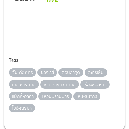
ได้ที่นี่
Tags
จิ๊บ-คีตภัทร
ช่อง7สี
ตอนล่าสุด
ละครเย็น
เขต-ธาราเขต
เขาทราย-แกแลคซี่
เรื่องย่อละคร
แม็กกี้-อาภา
แหวนปราบมาร
โหน-ธนากร
ไอซ์-ณธษา