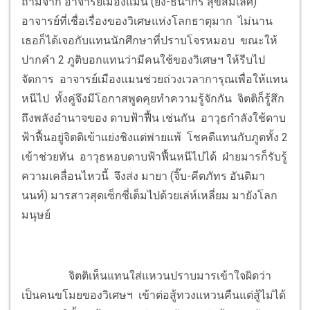
ถามจาก อาจารย์เมืองแมน (ย้ง-ธนากร สุขสมเลิศ)
อาจารย์ที่เชื่อเรื่องของวิเศษแห่งโลกธาตุมาก ไม่นาน
เธอก็ได้เจอกับแทนนักศึกษาที่ปราบโจรหมอบ ขณะให้
ปากคำ 2 ภูติบอกแทนว่ามีคนใช้ของวิเศษฯ ให้รีบไป
จัดการ อาจารย์เมืองแมนช่วยถ่วงเวลาการุณเพื่อให้แทน
หนีไป ทั้งคู่จึงมีโอกาสพูดคุยทำความรู้จักกัน จิตติก็รู้สึก
ถึงพลังอำนาจของ ดาบฟ้าฟื้น เช่นกัน อาวุธกำลังใช้ดาบ
ฟ้าฟื้นอยู่จิตติเข้าแย่งชิงแต่พ่ายแพ้ โชคดีแทนกับภูตทั้ง 2
เข้าช่วยทัน อาวุธหอบดาบฟ้าฟื้นหนีไปได้ ฝ่ายมารก็รับรู้
ความเคลื่อนไหวนี้ จึงส่ง มายา (จิ๊บ-คีตภัทร อันติมา
นนท์) มารสาวสุดเซ็กซี่เต็มไปด้วยเล่ห์เหลี่ยม มายังโลก
มนุษย์
จิตติเห็นแทนใส่แหวนปราบมารเข้าใจผิดว่า
เป็นคนขโมยของวิเศษฯ เข้าต่อสู้ทวงแหวนคืนแต่สู้ไม่ได้