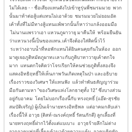
ไม่ได้เลย - - ชื่อเสียงแทนดังไปเข้าหูรุ่นพี่ชมรมมวย พวก
นั้นมาท้าต่อสู้แต่แทนไม่เอาด้วย ชมรมมวยไม่ยอมอัด
เค้าทั้งที่ไม่มีทางสู้แทนแพ้พวกนั้นก็หาว่าแกล้งออมมือ
ไม่นานแพรวาเอา แหวนภูผาวายุ มาคืนให้ พร้อมยืนยัน
ว่าแหวนวงนี้เป็นของแทน..เค้าจึงต้องใส่ติดนิ้วไว้
ระหว่างอาบน้ำที่หอพักแทนได้ยินคนคุยกันในห้อง ออก
มาดูเจอภูติหมัดภูผาทะเลาะกับภูติบาทาวายุเค้าตกใจ
มาก แทนตกใจคิดว่าโจรเรียกให้คนช่วยภูติทั้งสองจึง
แสดงอิทธิฤทธิ์ให้เห็นภาพวันเกิดเหตุในป่า และอธิบาย
เรื่องราวของวิเศษฯ ให้แทนฟัง แล้วทำพันธสัญญาร่วม
มือกันตามหา “ของวิเศษแห่งโลกธาตุทั้ง 12” ซึ่งบางส่วน
อยู่กับอาคม โดยไม่บอกเรื่องนี้กับ ทรงฤทธิ์ (แอ๊ด-สุรชัย
สมบัติเจริญ) ผู้เป็นเจ้านายทรงอิทธิพล แต่อาคมกลับเล่า
เรื่องนี้ให้ อาวุธ (ติสท์-ณรงค์ฤทธิ์ รัตนภักดี) ลูกเลี้ยงที่
นายทรงฤทธิ์ฝากไว้ตั้งแต่แบเบาะ อาวุธร้ายลึกไม่ต่าง
จากอาคมพ่อที่เลี้ยงเค้ามาด้วยความแค้น อาคมคิดหัก