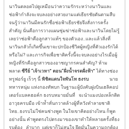
นาวินตลอดไปดูเหมือนว่าความรักระหว่างนาวินและ
ช่อฟ้ากำลังจะจบลงอย่างสวยงามแต่เธียรชัยดันตามสืบ
จนรู้ว่านาวินมีคนรักชื่อช่อฟ้าเธียรชัยจึงสั่งการครั้ง
สำคัญ นั่นคือการวางแผนซุ่มฆ่าช่อฟ้าและนาวินโดยไม่รู้
เลยว่าช่อฟ้าคือลูกสาวแท้ๆ ของตัวเอง...และแล้วสิ่งที่
นาวินกลัวก็เกิดขึ้นเขาจะปกป้องชีวิตผู้หญิงที่ตัวเองรักได้
หรือไม่? และภารกิจเพื่อชาติครั้งนี้จะจบลงอย่างไรเมื่อผู้
หญิงที่รักคือลูกสาวของอาชญากรคนสำคัญ? ห้าม
พลาด
ซีรีย์ “เจ้าเวหา” ตอน“ฝั่งน้ำจรดฝั่งฟ้า”
ได้ทางช่อง
ทรูฟอร์ยู เร็วๆ นี้
พิชิตแดนใจ
พันโท ธงรบ
นาย
ทหารหนุ่ม แห่งกองทัพบก ในฐานะผู้บังคับฝูงบินเฮลิคอป
เตอร์แบลคฮอค์ก ธงรบหมายมั่นที่ จะนำแมงปอเหล็กติด
อาวุธครบมือ เข้าห้ำหั่นกวาดล้างผู้ที่หวังทำลายชาติ
ไทย...ธงรบไม่ใช่คนช่างพูด ในใจเขาคิดอย่างไหน ก็พูด
อย่างนั้น คำพูดตรงไปตรงมาของเขาทำให้หลายครั้งที่ธง
รบต้อง ลำบาก แต่เขาก็ไม่สนใจ ยึดมั่นในความถูกต้อง