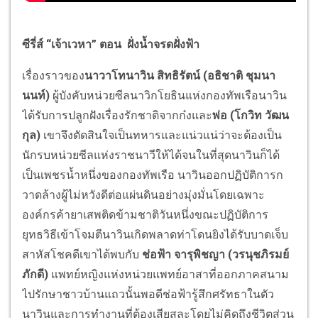
ซีรี่ส์ “เจ้าเวหา” ตอน
ฝั่งน้ำจรดฝั่งฟ้า
เรื่องราวของ
นาวาโทนาวิน สิทธิรัตน์ (อธิชาติ ชุมนา
นนท์)
ผู้บังคับหน่วยซีลนาวิกโยธินแห่งกองทัพเรือนาวิน
ได้รับการปลูกฝังเรื่องรักชาติจากก๋งและ
พ่อ (โกวิท วัฒน
กุล)
เขาจึงตัดสินใจเป็นทหารและแน่วแน่ว่าจะต้องเป็น
นักรบหน่วยซีลแห่งราชนาวีให้ได้จนในที่สุดนาวินก็ได้
เป็นเพชรน้ำหนึ่งของกองทัพเรือ นาวินออกปฏิบัติการก
วาดล้างผู้ไม่หวังดีต่อแผ่นดินอย่างมุ่งมั่นโดยเฉพาะ
องค์กรค้ายาเสพติดข้ามชาติวันหนึ่งขณะปฏิบัติการ
ยุทธวิธีเข้าโจมตีนาวินเกิดพลาดท่าโดนยิงได้รับบาดเจ็บ
สาหัสโชคดีเขาได้พบกับ
ช่อฟ้า จารุพิชญา (วรนุชภิรมย์
ภักดี)
แพทย์หญิงแห่งหน่วยแพทย์อาสาที่ออกภาคสนาม
ไปรักษาชาวบ้านแถวนั้นพอดีช่อฟ้ารู้สึกศรัทธาในตัว
นาวินและการทำงานที่ต้องเสียสละโดยไม่คิดถึงชีวิตส่วน