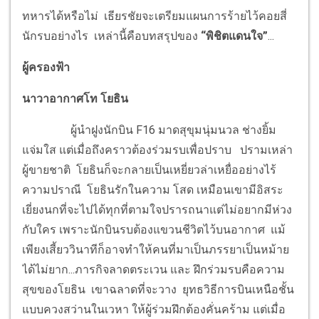
ทหารได้หรือไม่ เธียรชัยจะเตรียมแผนการร้ายไว้คอยสี่
นักรบอย่างไร เหล่านี้คือบทสรุปของ
“พิชิตแดนใจ”
...
ผู้ครองฟ้า
นาวาอากาศโท โยธิน
ผู้นำฝูงนักบิน F16 มาดสุขุมนุ่มนวล ช่างยิ้ม
แจ่มใส แต่เมื่อถึงคราวต้องร่วมรบเพื่อปราบ ปรามเหล่า
ผู้ขายชาติ โยธินก็จะกลายเป็นเหยี่ยวล่าเหยื่ออย่างไร้
ความปราณี โยธินรักในความ โสด เหมือนเขามีอิสระ
เยี่ยงนกที่จะไปได้ทุกที่ตามใจปรารถนาแต่ไม่อยากมีห่วง
กับใคร เพราะนักบินรบต้องแขวนชีวิตไว้บนอากาศ แม้
เพียงเสี้ยววินาทีก็อาจทำให้คนที่มาเป็นภรรยาเป็นหม้าย
ได้ไม่ยาก...ภารกิจลาดตระเวน และ ฝึกร่วมรบคือความ
สุขของโยธิน เขาฉลาดที่จะวาง ยุทธวิธีการบินเหนือชั้น
แบบควงสว่านในเวหา ให้ผู้ร่วมฝึกต้องคั่นคร้าม แต่เมื่อ