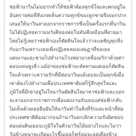
ช่อฟ้านาวินไม่อยากทำให้ช่อฟ้าต้องทุกข์ใจและตกอยู่ใน
อันตรายพ่อที่สังเกตเห็นความทุกข์ของลูกชายจึงออกปาก
เสนอให้นาวินลาออกจากราชการซึ่งเป็นครั้งแรกที่นาวิน
ไม่ได้ปฏิเสธความหวังดีของพ่อในทันทีเหมือนที่ผ่านมา
โดยไม่รู้เลยว่าช่อฟ้าเองก็ตัดสินใจแล้วว่าจะเผชิญทุกสิ่ง
กับนาวินเพราะเธอเพิ่งปฏิเสธหมอเจษฏาที่ขอเธอ
แต่งงานและชวนไปทำงานโรงพยาบาลที่อเมริกาด้วยค่า
ตอบแทนสูงลิ่ว แม้ย่าของช่อฟ้าจะทัดทานแต่เธอก็ตัดสิน
ใจแล้วเพราะความรักที่มีต่อนาวินแม้เธอจะเป็นทุกข์เมื่อ
เขาต้องไปทำงานเพื่อประเทศชาติแต่ก็รู้สึกสุขใจและ
ภูมิใจที่มีเขาอยู่ในใจนาวินตัดสินใจมาหาช่อฟ้าและบอก
จะลาออกจากราชการเพื่อแต่งงานกับเธอแต่ช่อฟ้ากลับ
ไม่เห็นด้วยเธอยืนยันให้นาวินทำในสิ่งที่รักและหน้าที่ต่อ
ประเทศชาติต้องมาก่อนถ้านาวินยกเลิกความรับผิดชอบ
ต่อแผ่นดินเธอจะภูมิใจในตัวนาวินได้อย่างไรและไม่ว่า
วันข้างหนาจะเกิดอะไรขึ้นเธอก็พร้อมจะอยู่เคียงข้าง