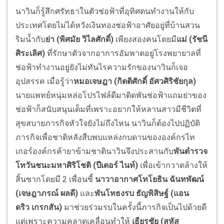
นาวินก็รู้สึกศรัทธาในตัวช่อฟ้าที่อุทิศตนทำงานให้กับ
ประเทศโดยไม่ได้หวังเงินทองช่อฟ้าอาศัยอยู่ที่บ้านสวน
ริมน้ำกับ
ย่า (พิศมัย วิไลศักดิ์)
เพียงสองคนโดยมี
แม่ (รัชนี
ศิระเลิศ)
ที่รักษาตัวจากอาการอัมพาตอยู่โรงพยายาลที่
ช่อฟ้าทำงานอยู่ยังไม่ทันไรความรักของนาวินก็เจอ
อุปสรรค เมื่อรู้ว่า
หมอเจษฎา (กิตติศักดิ์ อัศวศิริชัยกุล)
นายแพทย์หนุ่มหล่อโปรไฟล์ดีมาติดพันช่อฟ้าแถมย่าของ
ช่อฟ้าก็สนับสนุนเต็มที่เพราะอยากให้หลานสาวมีชีวิตที่
สุขสบายภารกิจหัวใจยังไม่ถึงไหน นาวินก็ต้องไปปฏิบัติ
ภารกิจเพื่อชาติหลังสืบพบแหล่งกบดานขององค์กรไท
เกอร์องค์กรค้ายาข้ามชาตินาวินจึงประสานกับ
พันตำรวจ
โทวันชนะมหาศิริโชติ (ปีเตอร์ ไนท์)
เพื่อเข้ากวาดล้างให้
สิ้นซากโดยมี 2 เพื่อนซี้
นาวาอากาศโทโยธิน ฉันทพัฒน์
(เจษฎาภรณ์ ผลดี)
และ
พันโทธงรบ ธัญพิสิษฐ์ (แอน
ดริว เกรกสัน)
มาช่วยร่วมรบในครั้งนี้ภารกิจเป็นไปด้วยดี
แต่เพราะความคลาดเคลื่อนทำให้
เธียรชัย (สหัส