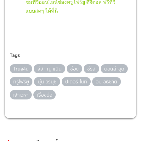
ชมทีวีออนไลน์ช่องทรูโฟร์ยู ดิจิตอล ฟรีทีวี
แบบสดๆ ได้ที่นี่
Tags
True4u
จีจ้า-ญาณิน
ช่อง
ซีรี่ส์
ตอนล่าสุด
ทรูโฟร์ยู
นุ่น-วรนุช
ปีเตอร์-ไนท์
อั้ม-อธิชาติ
เจ้าเวหา
เรื่องย่อ