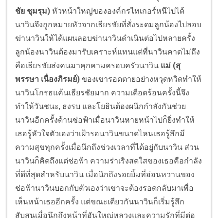
ชัย ชุมรุม)
หัวหน้าใหญ่ขององค์กรไทเกอร์หนีไปได้
นาวินจึงถูกหมายหัวจากเธียรชัยที่สั่งระดมลูกน้องไปลอบ
ฆ่านาวินให้ได้แผนลอบฆ่านาวินดำเนินต่อไปหลายครั้ง
ลูกน้องนาวินต้องมารับเคราะห์แทนแต่ที่นาวินคาดไม่ถึง
คือเธียรชัยส่งคนมาคุกคามครอบครัวนาวิน
แม่ (สุ
พรรษา เนื่องภิรมย์)
ของเขารอดตายอย่างหวุดหวิดทำให้
นาวินโกรธแค้นเธียรชัยมาก ความเดือดร้อนครั้งนี้จึง
ทำให้วันชนะ, ธงรบ และโยธินต้องผนึกกำลังกันช่วย
นาวินอีกครั้งด้านช่อฟ้าเมื่อนาวินหายหน้าไปก็ยิ่งทำให้
เธอรู้หัวใจตัวเองว่าเฝ้ารอนาวินขนาดไหนเธอรู้สึกมี
ความสุขทุกครั้งเมื่อนึกถึงช่วงเวลาที่ได้อยู่กับนาวิน ส่วน
นาวินก็คิดถึงแต่ช่อฟ้า ความร่าเริงสดใสของเธอคือกำลัง
ที่ดีที่สุดสำหรับนาวิน เมื่อนึกถึงรอยยิ้มที่อ่อนหวานของ
ช่อฟ้านาวินบอกกับตัวเองว่าเขาจะต้องรอดกลับมาเพื่อ
เห็นหน้าเธออีกครั้ง แต่ขณะเดียวกันนาวินก็เริ่มรู้สึก
สับสนเมื่อนึกถึงหน้าที่อันใหญ่หลวงและความรักที่มีต่อ