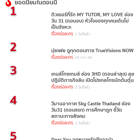
ยอดนิยมในตอนนี้
1
ติวเธอร์ที่รัก MY TUTOR, MY LOVE ช่อง
วัน 31 (ตอนจบ) หัวใจของทุกคนเต้นไม่
เป็นจังหวะ
เรื่องย่อละคร
1 วันที่แล้ว
2
มุ่ยเฟย ดูทุกตอนทาง TrueVisions NOW
เรื่องย่อละคร
29 ก.ค. 69
3
เกมส์โกงเกมส์ ช่อง 3HD (ตอนล่าสุด) ลุย
ปฏิบัติภารกิจลับ เปิดโปงกลโกงนักต้มตุ๋น
เรื่องย่อละคร
2 วันที่แล้ว
4
วิมานอากาศ Sky Castle Thailand ช่อง
วัน31 (ตอนแรก) การศึกษาถูก ชี้วัด
สถานะทางสังคม
เรื่องย่อละคร
2 วันที่แล้ว
5
Dear You จดหมายรักถึงอาม่า