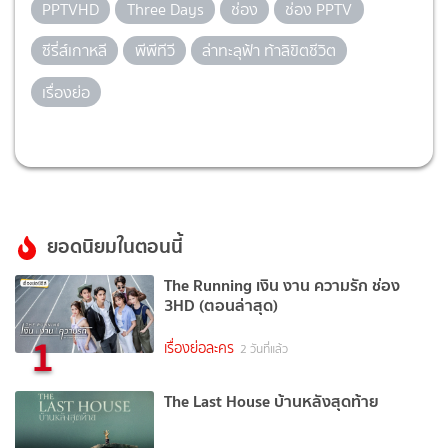
PPTVHD
Three Days
ช่อง
ช่อง PPTV
ซีรี่ส์เกาหลี
พีพีทีวี
ล่าทะลุฟ้า ท้าลิขิตชีวิต
เรื่องย่อ
ยอดนิยมในตอนนี้
The Running เงิน งาน ความรัก ช่อง
3HD (ตอนล่าสุด)
1
เรื่องย่อละคร
2 วันที่แล้ว
The Last House บ้านหลังสุดท้าย