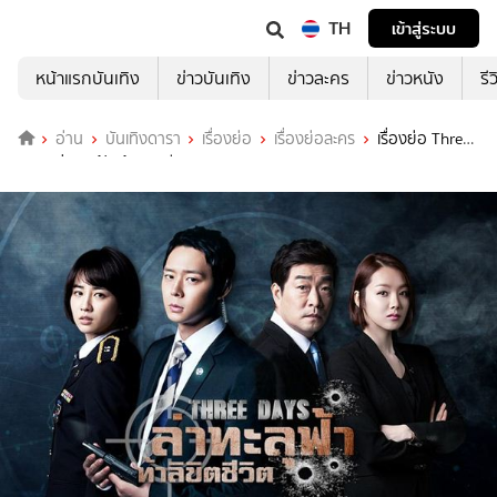
TH
เข้าสู่ระบบ
หน้าแรกบันเทิง
ข่าวบันเทิง
ข่าวละคร
ข่าวหนัง
รี
อ่าน
บันเทิงดารา
เรื่องย่อ
เรื่องย่อละคร
เรื่องย่อ Three
Days ล่าทะลุฟ้า ท้าลิขิตชีวิต