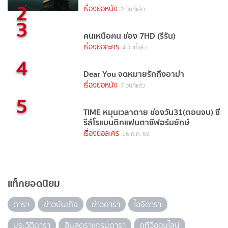
2
เรื่องย่อหนัง
2 วันที่แล้ว
3
คนเหนือฅน ช่อง 7HD (รีรัน)
เรื่องย่อละคร
4 วันที่แล้ว
4
Dear You จดหมายรักถึงอาม่า
เรื่องย่อหนัง
7 วันที่แล้ว
5
TIME หมุนเวลาตาย ช่องวัน31(ตอนจบ) ซี
รีส์โรแมนติกแฟนตาซีฟอร์มยักษ์
เรื่องย่อละคร
16 ก.ค. 69
แท็กยอดนิยม
ดารา
ข่าวบันเทิง
ข่าวดารา
ไอจีดารา
ประวัติดารา
อินสตราแกรมดารา
ดูทีวีออนไลน์