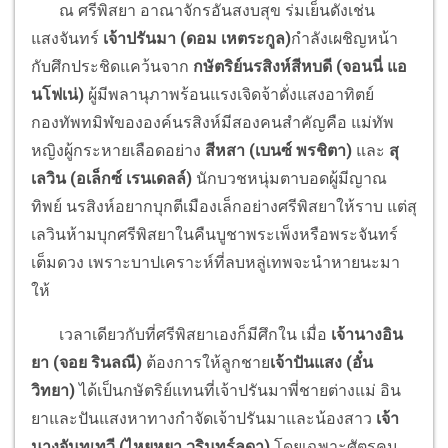
ณ ศรีพิสยา อาณาจักรอันสงบสุข ร่มเย็นดังเช่น
แสงจันทร์
เจ้าปรันมา (ดอม เหตระกูล)
กำลังเผชิญหน้า
กับศึกประชิดแคว้นจาก
กษัตริย์นรสิงห์สีหบดี (จอนนี่ แอ
นโฟเน่)
ผู้มีพลานุภาพร้อนแรงเจิดจ้าดั่งแสงอาทิตย์
กองทัพทมิฬขององค์นรสิงห์มีสองคนสำคัญคือ แม่ทัพ
หญิงผู้กระหายเลือดอย่าง
สีหสา (เบนซ์ พรชิตา)
และ
สุ
เลวิน (อเล็กซ์ เรนเดลล์)
นักบวชหนุ่มตาบอดผู้มีญาณ
ทิพย์ นรสิงห์อยากบุกตีเมืองเล็กอย่างศรีพิสยาให้ราบ แต่สุ
เลวินห้ามบุกศรีพิสยาในคืนบูชาพระเพ็งหรือพระจันทร์
เต็มดวง เพราะบาปเคราะห์ที่ลบหลู่เทพจะนำหายนะมา
ให้
เวลาเดียวกับที่ศรีพิสยาเองก็มีศึกใน เมื่อ
เจ้านางอิน
ยา (จอย รินลณี)
ต้องการให้ลูกชาย
เจ้าปันแสง (อั๋น
วิทยา)
ได้เป็นกษัตริย์แทนที่เจ้าปรันมาพี่ชายต่างแม่ อิน
ยาและปันแสงหาทางกำจัดเจ้าปรันมาและน้องสาว
เจ้า
นางจันทเทวี (ไหยหยา วรินทร์ลดา)
โดยเฉพาะศัตรูคน