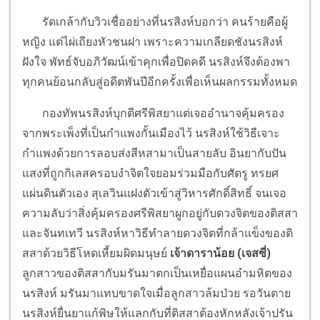
รัดเกล้ากับวิวเชื่ออย่างที่นรสิงห์บอกว่า คนร้ายคือผู้
หญิง แต่ไผ่เถียงหัวชนฝา เพราะความเกลียดชังนรสิงห์
ฝังใจ พัทธ์จับอภิวัฒน์เข้าคุกเพื่อปิดคดี นรสิงห์จึงต้องพา
ทุกคนย้อนกลับสู่อดีตพันปีอีกครั้งเพื่อเห็นผลกรรมทั้งหมด
กองทัพนรสิงห์บุกตีศรีพิสยาแต่เจออำนาจคุ้มครอง
จากพระเพ็งที่เป็นกำแพงกั้นเมืองไว้ นรสิงห์ใช้วิธีเจาะ
กำแพงด้วยการลอบส่งสีหสามาเป็นสายลับ อินยากับปัน
แสงที่ถูกกิเลสครอบงำจิตใจยอมร่วมมือกับศัตรู ทรยศ
แผ่นดินตัวเอง สุเลวินแฝงตัวเข้าสู่วิหารศักดิ์สิทธิ์ จนเจอ
ความลับว่าสิ่งคุ้มครองศรีพิสยาผูกอยู่กับดวงจิตของติสสา
และจันทเทวี นรสิงห์หาวิธีทำลายดวงจิตที่กล้าแข็งของติ
สสาด้วยวิธีโหดเหี้ยมผิดมนุษย์
เจ้าดาราน้อย (เจสซี่)
ลูกสาวของติสสากับมรันมาตกเป็นเหยื่อแผนอำมหิตของ
นรสิงห์ มรันมาแทบขาดใจเมื่อลูกสาวล้มป่วย รอวันตาย
นรสิงห์ยื่นยาแก้พิษให้แลกกับที่ติสสาต้องหักหลังเจ้าปรัน