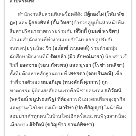
สาปพระเพ็ง
สำนักงานสืบสวนพิเศษรื้อคดีดัง มี
ผู้กองไผ่ (โฬม พัช
ฎะ)
และ
ผู้กองพัทธ์ (อั๋น วิทยา)
ตำรวจคู่หูเป็นหัวหน้าทีม
สืบหาปริศนาฆาตกรรมร่วมกับ
เจ๊วิกกี้ (เบนซ์ พรชิตา)
เจ้าแม่สำนักงานที่ทำงานแบบกัดไม่ปล่อย คู่ปรับกับ
จนท.หนุ่มรุ่นน้อง
วิว (อเล็กซ์ เรนเดลล์)
ร่วมด้วยกลุ่ม
นักศึกษาฝึกงานที่มี
รัดเกล้า (มิว ลักษณ์นารา)
น้องสาวเจ๊
วิกกี้
ยอดชาย (รอน ภัทรพล) และ มุรธา (โรช่า มนสิชา)
ทั้งทีมต้องหาหลักฐานตามที่
เพชรดา (จอย รินลณี)
เชื่อ
ว่าพี่ชายตัวเอง
สส.อภิมุข (ทนงศักดิ์ ศุภการ)
ถูก
ฆาตกรรม ผู้ต้องสงสัยคนแรกคือพี่ชายคนรอง
อภิวัฒน์
(พลวัฒน์ มนูประเสริฐ)
ที่ต้องการเงินมรดกเพื่อพยุงธุรกิจ
และฐานะไฮโซของเมีย
มาริษา (ปอ ศีกัญญา)
ไผ่นำทีม
สอบปากคำทุกคนในบ้านใหม่อีกครั้งและพบพิรุธจากน้อง
เมียอย่าง
สิริรัตน์ (ขวัญข้าว กานต์พิชชา)