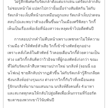
ไผ่รู้สึกพิเศษกับรัดเกล้าตั้งแต่แรกเห็น แต่รัดเกล้ากลับ
ไม่ชอบหน้าไผ่ แปลกไปกว่านั้นเมื่อร่างสัมผัสกัน ไผ่กับ
รัดเกล้าจะเจ็บที่หน้าอกเหมือนถูกแทง รัดเกล้าเจ็บปวดจน
สลบไปและพบว่าตัวเองฟื้นขึ้นมาในเมืองศรีพิสยา วิกกี้
เห็นเป็นเรื่องเพ้อเจ้อที่น้องสาวจะหลุดเข้าไปอดีตพันปี
การสอบปากคำไม่คืบหน้าเพราะเพชรดาไม่ให้ความ
ร่วมมือ ทำให้พัทธ์หัวเสีย วิกกี้เข้าข้างพัทธ์ทุกอย่าง
เพราะคลั่งไคล้ในตัวพัทธ์ วิวคอยเตือนวิกกี้ด้วยความเป็น
ห่วง แต่วิกกี้กลับคิดว่าวิวอิจฉาที่ผู้กองพัทธ์เก่งกว่า ขณะ
ที่ไผ่กับรัดเกล้าสืบหาพยานปากใหม่ นรสิงห์ (จอนนี่ แอ
นโฟเน) ชายลึกลับปรากฏตัวขึ้น ไผ่กับรัดเกล้ารู้สึกเกลียด
ชังนรสิงห์อย่างรุนแรง ต่างจากวิกกี้กับวิวที่เหมือนเคย
รู้จักนรสิงห์มานานแสนนาน นรสิงห์ดึงคนทั้ง 4 มาหา
และสะกดทุกคนให้กลับไปสู่อดีตเพื่อเห็นกรรมที่ร้อยรัด
ชะตาของพวกเขาไว้นับพันปี