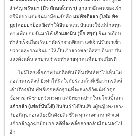
สำคัญ
มรันมา (มิว ลักษณ์นารา)
ลูกสาวอีกคนของเจ้า
ศรีพิสยา แต่มรันมามีคนรักคือ
แม่ทัพติสสา (โฬม พัช
ฎะ)
คอยปกป้อง ยิ่งทำให้อินยาและปันแสงใช้เล่ห์กลทุก
ทางเพื่อยกมรันมาให้
เจ้าแสงมิน (บิ๊ก ศรุต)
อินยาเกือบ
ทำสำเร็จเมื่อมรันมาตัดรักจากติสสา แต่เจ้าปรันมาเข้า
ขวางและยกมรันมาให้เป็นเจ้าสาวของติสสา อินยา ปัน
แสงคั่งแค้น สาบานว่าจะทำลายทุกคนที่หยามเกียรติ
ไม่มีใครเชื่อภาพในอดีตพันปีที่นรสิงห์พาไปเห็น ไผ่
ต่อต้านนรสิงห์ ยิ่งทำให้ผิดใจกับรัดเกล้าที่เชื่อว่านรสิงห์
เล่าเรื่องจริง พัทธ์เจอหลักฐานที่จะส่งอภิวัฒน์เข้าคุก
ข้อหาฆ่าพี่ชายหวังมรดก แต่มีพยานปากใหม่โผล่ขึ้นมา
แก้วกล้า (เฟอร์นันโด้)
ยืนยันว่าได้ยินเสียงผู้หญิงทะเลาะ
กับอภิมุขก่อนเสียงปืนดังปลิดชีวิต ทุกคนตามหาตัวแต่
แก้วกล้าถูกฆ่าปิดปาก คดีที่จะคลี่คลายกลับมืดมนลงไป
อีก