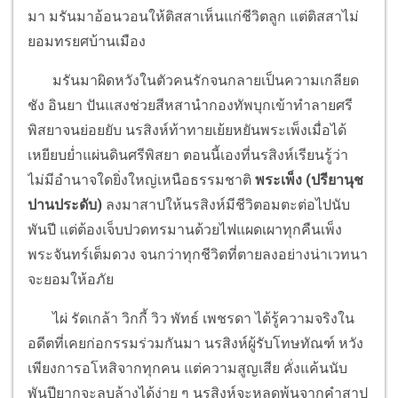
มา มรันมาอ้อนวอนให้ติสสาเห็นแก่ชีวิตลูก แต่ติสสาไม่
ยอมทรยศบ้านเมือง
มรันมาผิดหวังในตัวคนรักจนกลายเป็นความเกลียด
ชัง อินยา ปันแสงช่วยสีหสานำกองทัพบุกเข้าทำลายศรี
พิสยาจนย่อยยับ นรสิงห์ท้าทายเย้ยหยันพระเพ็งเมื่อได้
เหยียบย่ำแผ่นดินศรีพิสยา ตอนนี้เองที่นรสิงห์เรียนรู้ว่า
ไม่มีอำนาจใดยิ่งใหญ่เหนือธรรมชาติ
พระเพ็ง (ปรียานุช
ปานประดับ)
ลงมาสาปให้นรสิงห์มีชีวิตอมตะต่อไปนับ
พันปี แต่ต้องเจ็บปวดทรมานด้วยไฟแผดเผาทุกคืนเพ็ง
พระจันทร์เต็มดวง จนกว่าทุกชีวิตที่ตายลงอย่างน่าเวทนา
จะยอมให้อภัย
ไผ่ รัดเกล้า วิกกี้ วิว พัทธ์ เพชรดา ได้รู้ความจริงใน
อดีตที่เคยก่อกรรมร่วมกันมา นรสิงห์ผู้รับโทษทัณฑ์ หวัง
เพียงการอโหสิจากทุกคน แต่ความสูญเสีย คั่งแค้นนับ
พันปียากจะลบล้างได้ง่าย ๆ นรสิงห์จะหลุดพ้นจากคำสาป