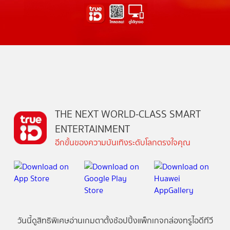
THE NEXT WORLD-CLASS SMART
ENTERTAINMENT
อีกขั้นของความบันเทิงระดับโลกตรงใจคุณ
วันนี้
ดู
สิทธิพิเศษ
อ่าน
เกม
ตาตั้ง
ช้อปปิ้ง
แพ็กเกจ
กล่องทรูไอดีทีวี