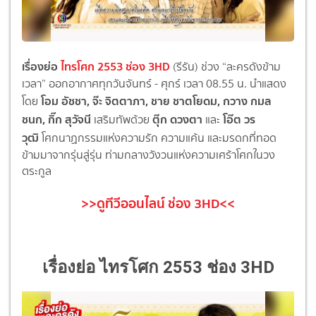
เรื่องย่อ
ไทรโศก 2553 ช่อง 3HD
(รีรัน) ช่วง “ละครดังข้าม
เวลา” ออกอากาศทุกวันจันทร์ - ศุกร์ เวลา 08.55 น. นำแสดง
โอม อัชชา, จ๊ะ จิตตาภา, ชาย ชาตโยดม, กวาง กมล
โดย
ชนก, กิ๊ก สุวัจนี
ตุ๊ก ดวงตา
โอ๊ต วร
เสริมทัพด้วย
และ
วุฒิ
โศกนาฏกรรมแห่งความรัก ความแค้น และมรดกที่ทอด
ข้ามมาจากรุ่นสู่รุ่น ท่ามกลางวังวนแห่งความเศร้าโศกในวง
ตระกูล
>>ดูทีวีออนไลน์ ช่อง 3HD<<
เรื่องย่อ ไทรโศก 2553 ช่อง 3HD