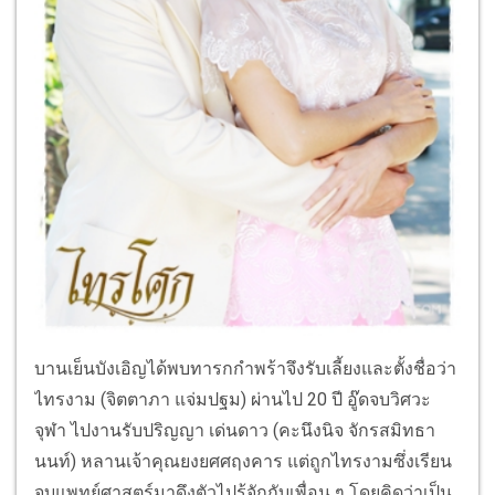
บานเย็นบังเอิญได้พบทารกกำพร้าจึงรับเลี้ยงและตั้งชื่อว่า
ไทรงาม (จิตตาภา แจ่มปฐม) ผ่านไป 20 ปี อู๊ดจบวิศวะ
จุฬา ไปงานรับปริญญา เด่นดาว (คะนึงนิจ จักรสมิทธา
นนท์) หลานเจ้าคุณยงยศศฤงคาร แต่ถูกไทรงามซึ่งเรียน
จบแพทย์ศาสตร์มาดึงตัวไปรู้จักกับเพื่อน ๆ โดยคิดว่าเป็น