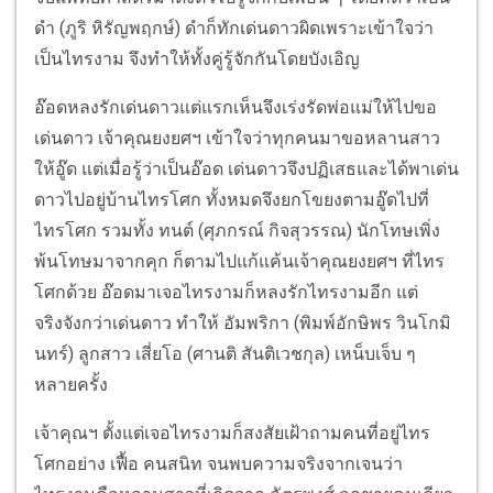
ดำ (ภูริ หิรัญพฤกษ์) ดำก็ทักเด่นดาวผิดเพราะเข้าใจว่า
เป็นไทรงาม จึงทำให้ทั้งคู่รู้จักกันโดยบังเอิญ
อ๊อดหลงรักเด่นดาวแต่แรกเห็นจึงเร่งรัดพ่อแม่ให้ไปขอ
เด่นดาว เจ้าคุณยงยศฯ เข้าใจว่าทุกคนมาขอหลานสาว
ให้อู๊ด แต่เมื่อรู้ว่าเป็นอ๊อด เด่นดาวจึงปฏิเสธและได้พาเด่น
ดาวไปอยู่บ้านไทรโศก ทั้งหมดจึงยกโขยงตามอู๊ดไปที่
ไทรโศก รวมทั้ง ทนต์ (ศุภกรณ์ กิจสุวรรณ) นักโทษเพิ่ง
พ้นโทษมาจากคุก ก็ตามไปแก้แค้นเจ้าคุณยงยศฯ ที่ไทร
โศกด้วย อ๊อดมาเจอไทรงามก็หลงรักไทรงามอีก แต่
จริงจังกว่าเด่นดาว ทำให้ อัมพริกา (พิมพ์อักษิพร วินโกมิ
นทร์) ลูกสาว เสี่ยโอ (ศานติ สันติเวชกุล) เหน็บเจ็บ ๆ
หลายครั้ง
เจ้าคุณฯ ตั้งแต่เจอไทรงามก็สงสัยเฝ้าถามคนที่อยู่ไทร
โศกอย่าง เฟื้อ คนสนิท จนพบความจริงจากเจนว่า