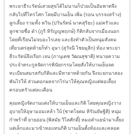
พระยาธีระรัตน์เสวยสุขได้ไม่นานก็ป่วยเป็นอัมพาตจึง
กลับไปที่ไทรโศก โดยมีบานเย็น เพิ่ม (รอน บรรจงสร้าง)
ลูกเลี้ยง รวมทั้ง หวิน (ปวันรัตน์ นาคสุริยะ) แม่ครัวและ
ลูกชายชื่อ ดำ (ภูริ หิรัญญพฤกษ์) กิติกลับจากเมืองนอก
โดยที่เรียนไม่จบอะไรเลย และยังทำตัวเป็นหนุ่มสังคม
เที่ยวเตร่สุดท้ายก็ทำ อุษา (สุวัจนี ไชยมุสิก) ท้อง พระยา
ธีระรัตน์จึงเรียก เจน (ภานุเดช วัฒนสุชาติ) ทนายความ
ประจำตระกูลจัดการพินัยกรรมโดยสั่งให้บานเย็นจด
ทะเบียนสมรสกับกิติและมีทายาทด้วยกัน จึงจะยกนาสอง
พันไร่ให้ ส่วนดอกผลจากไร่นาให้คุณหญิงแต่พอเลี้ยง
ครอบครัวแต่ละเดือน
คุณหญิงจัดงานแต่งให้บานเย็นและกิติ โดยคุณหญิงวาง
อุบายให้อุษามอมเหล้า ใบ้ (ชาตโยดม หิรัณยัษฐิติ) หนุ่ม
กำพร้าที่ ยายอ่อน (พิสมัย วิไลศักดิ์) หมอตำแยนำมาเลี้ยง
แต่เล็กและมาเข้าหอแทนกิติ บานเย็นตั้งท้องและคลอด