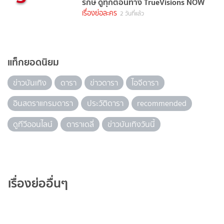
รักษ์ ดูทุกตอนทาง TrueVisions NOW
เรื่องย่อละคร
2 วันที่แล้ว
แท็กยอดนิยม
ข่าวบันเทิง
ดารา
ข่าวดารา
ไอจีดารา
อินสตราแกรมดารา
ประวัติดารา
recommended
ดูทีวีออนไลน์
ดาราเดลี่
ข่าวบันเทิงวันนี้
เรื่องย่ออื่นๆ