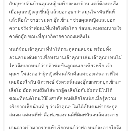
กับอุษาปล้นบ้านคุณหญิงเสร็จจะเผาบ้าน แต่ก็ต้องตะลึง
เมื่อคุณหญิงลุกขึ้นสู้ แล้วบอกอุษาว่าสมุนไพรพิษที่แท้
แล้วคือน้ำชาธรรมดา อู๊ดเข้ามาช่วยคุณหญิงและบอก
ความจริงว่าพ่อแม่ที่แท้จริงคือใคร ก่อนจะหมดลมหายใจ
คาตักอู๊ด ขณะที่อุษาก็ตายคากองเพลิงไป
ทนต์ซ้อมเจ้าคุณฯ ที่ทำให้ตระกูลตนล่มจม พร้อมทั้ง
ลวนลามเด่นดาวเพื่อทรมานเจ้าคุณฯ เล่น เจ้าคุณฯ ทนไม่
ไหวจึงบอกทนต์ว่ากล้าข่มขืนลูกตนเองเชียวหรือ เจ้า
คุณฯ โพล่งต่อว่าผู้หญิงที่ทนต์รักคือแม่ของเด่นดาวที่ไม่
เคยมีอะไรกับ ฉัตรพงษ์ จังหวะนั้นเองอู๊ดยกพวกบุกเข้ามา
เสี่ยโอ อ๊อด ทนต์ยิงใส่พวกอู๊ด เสี่ยโอกับอ๊อดหนีไปได้
ขณะที่ทนต์โดนใบ้ยิงสาหัส ทนต์เสียใจหนักเมื่อรู้ความ
จริงจากเฟื้อน้าแท้ ๆ ว่าเจ้าคุณฯ ไม่ได้เป็นคนทำตระกูล
ล่มจม แต่คนที่ทำคือพ่อของทนต์ที่ติดพนันจนล้มละลาย
เด่นดาวเข้ามากราบเท้าเรียกทนต์ว่าพ่อ ทนต์ละอายใจจึง