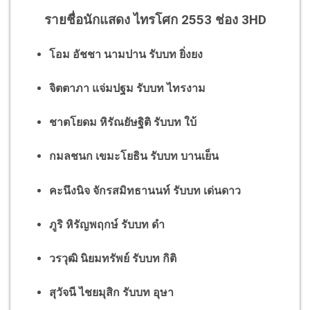
รายชื่อนักแสดง ไทรโศก 2553 ช่อง 3HD
โอม อัชชา นามปาน รับบท ยิ่งยง
จิตตาภา แจ่มปฐม รับบท ไทรงาม
ชาตโยดม หิรัณยัษฐิติ รับบท ใบ้
กมลชนก เขมะโยธิน รับบท บานเย็น
คะนึงนิจ จักรสมิทธานนท์ รับบท เด่นดาว
ภูริ หิรัญพฤกษ์ รับบท ดำ
วรวุฒิ นิยมทรัพย์ รับบท กิติ
สุวัจนี ไชยมุสิก รับบท อุษา