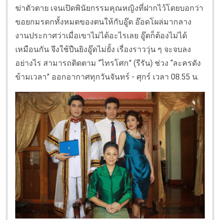
ฆ่าตัวตาย เจนเปิดพินัยกรรมคุณหญิงที่ฝากไว้โดยบอกว่า
ขอยกมรดกทั้งหมดของตนให้กับอู๊ด อ๊อดโผล่มากลาง
งานประกาศว่าเมื่อเขาไม่ได้อะไรเลย อู๊ดก็ต้องไม่ได้
เหมือนกัน จึงใช้ปืนยิงอู๊ดไม่ยั้ง เรื่องราววุ่น ๆ จะจบลง
อย่างไร สามารถติดตาม “ไทรโศก” (รีรัน) ช่วง “ละครดัง
ข้ามเวลา” ออกอากาศทุกวันจันทร์ - ศุกร์ เวลา 08.55 น.