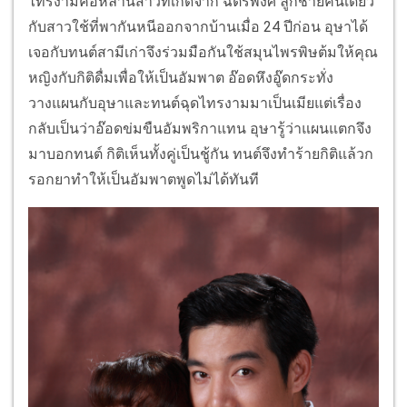
ไทรงามคือหลานสาวที่เกิดจาก ฉัตรพงศ์ ลูกชายคนเดียว
กับสาวใช้ที่พากันหนีออกจากบ้านเมื่อ 24 ปีก่อน อุษาได้
เจอกับทนต์สามีเก่าจึงร่วมมือกันใช้สมุนไพรพิษต้มให้คุณ
หญิงกับกิติดื่มเพื่อให้เป็นอัมพาต อ๊อดหึงอู๊ดกระทั่ง
วางแผนกับอุษาและทนต์ฉุดไทรงามมาเป็นเมียแต่เรื่อง
กลับเป็นว่าอ๊อดข่มขืนอัมพริกาแทน อุษารู้ว่าแผนแตกจึง
มาบอกทนต์ กิติเห็นทั้งคู่เป็นชู้กัน ทนต์จึงทำร้ายกิติแล้วก
รอกยาทำให้เป็นอัมพาตพูดไม่ได้ทันที