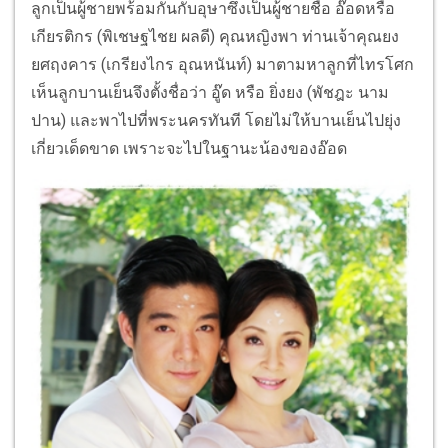
ลูกเป็นผู้ชายพร้อมกันกับอุษาซึ่งเป็นผู้ชายชื่อ อ๊อดหรือ
เกียรติกร (พิเชษฐไชย ผลดี) คุณหญิงพา ท่านเจ้าคุณยง
ยศฤงคาร (เกรียงไกร อุณหนันท์) มาตามหาลูกที่ไทรโศก
เห็นลูกบานเย็นจึงตั้งชื่อว่า อู๊ด หรือ ยิ่งยง (พัชฎะ นาม
ปาน) และพาไปที่พระนครทันที โดยไม่ให้บานเย็นไปยุ่ง
เกี่ยวเด็ดขาด เพราะจะไปในฐานะน้องของอ๊อด