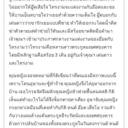
ไม่อยากให้อู๊ดเสียใจ ไทรงามจะแต่งงานกับอ๊อดและขอ
ให้บานเย็นสบายใจว่าเธอทำด้วยความเต็มใจ อู๊ดบอกกับ
เด่นดาวว่าเขารักเธอแบบพี่ชาย ทำให้เธอกระโดดน้ำคิด
ฆ่าตัวตายแต่ดำช่วยไว้ทันและมีสร้อยขาดติดมือดำมา
เจ้าคุณฯ เข้ามาประกาศกลางงานแต่งงานของอ๊อดกับ
ไทรงามว่าไทรงามคือหลานสาวตระกูลยงยศศฤงคาร
โดยมีหลักฐานคือสร้อย 3 เส้น อยู่กับเจ้าคุณฯ เด่นดาว
และไทรงาม
คุณหญิงเจอจดหมายที่กิติเขียนว่าที่ตนเองมีสภาพแบบนี้
เพราะโดนอุษาและชู้ทำร้าย คุณหญิงจึงไล่อุษาออกจาก
บ้าน เธอโกรธจัดจึงผลักคุณหญิงหัวฟาดพื้นหมดสติ กิติ
เห็นแต่ทำอะไรไม่ได้จึงช็อกตายคาเตียง อุษาจับคุณหญิง
กรอกยาเหมือนที่เคยทำกับกิติ ทนต์ อ๊อด เสี่ยโอ รวมหัว
กันวางแผนล้างแค้นตระกูลธีระรัตน์และยงยศศฤงคาร
ด้วยการปล้นบ้านของทั้งสองตระกูลในวันสงกรานต์ ทนต์