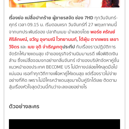
เรื่องย่อ แม่สื่อปากร้าย ผู้ชายรสจัด ช่อง 7HD
ทุกวันจันทร์-
ศุกร์ เวลา 09.15 น. เริ่มตอนแรก วันจันทร์ที่ 27 พฤษภาคมนี้
พอร์ช ศรัณย์
จากบทประพันธ์ของ ปลากินเมฆ นำแสดงโดย
ศิริลักษณ์
,
ขวัญ อุษามณี ไวทยานนท์
,
ไต้ฝุ่น ตากเพชร เลขา
วิจิตร
เมฆ จุติ จำเริญเกตุ
ประทีป
และ
กับเรื่องราวปฏิบัติการ
จัดรักให้นายแดนสุข เจ้าของธุรกิจร้านนิมมานรดี เพื่อพิชิตเงิน
ล้าน ซึ่งแม่สื่อจอมงกอย่างกลิ่นจันทร์ เจ้าของบริษัทจัดหาคู่ชั้น
แนวหน้าของประเทศ BECOME US ไม่มีทางปล่อยให้หลุดมือไป
แน่นอน เธอทำทุกวิถีทางเพื่อหาคู่ให้แดนสุข แต่เรื่องราวไม่ง่าย
อย่างที่คิด เพราะไม่มีใครคว้าแดนสุขมาเป็นคู่รักได้เลย ติดตาม
ลุ้นเรื่องหัวใจสุดป่วนนี้กันว่าจะลงเอยอย่างไร
ตัวอย่างละคร