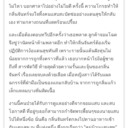
ไม่ไหว บอกศาลาไปอย่างไม่ไยดี ครั้งนี้ ความโกรธทำให้
กลิ่นจันทร์จงใจทิ้งคนแสบสะบัดช่ออย่างแดนสุขให้กลับ
เอง ท่ามกลางถนนที่แดดร้อนเปรี้ยง
และเมื่อต้องตอบทวีปอีกครั้งว่าเธอพลาด ลูกค้าจอมโฉด
จึงขู่ว่านัดหน้าห้ามพลาดอีก ทำให้กลิ่นจันทร์ต้องเริ่ม
ปฏิบัติการง้อแดนสุขทันที เพราะรายนั้นแค้นฝังหุ่นไม่
น้อยจากการถูกทิ้งคราวที่แล้ว เธอบากหน้าไปง้อผู้ชาย
ถึงที่ สารพัดวิธี ท้ายสุดด้วยความรั้นและจุ้นของกลิ่น
จันทร์ เรื่องเลยจบลงด้วยเลือด เมื่อหญิงสาวได้รับแผล
ฉกรรจ์ที่ฝ่ามือเป็นของแถมกลับบ้าน จากการถูกลิ่มแก้ว
เล็กแหลมบางทิ่มติดเนื้อ
งานนี้คนป่วยได้รับการดูแลอย่างดีจากจอมแสบ และสบ
โอกาสดี ที่อยู่ๆเธอก็สามารถกำจัดพรเพี้ยนๆของนายแสบ
ไปได้หนึ่งข้อ นั่นคือ กลิ่นจันทร์ตกลงไปทานอาหารเช้า
กับแดนสุข ณ ที่แห่งหนึ่ง ซึ่งถูกเรียกว่า “หมู่บ้านแสนสุข”