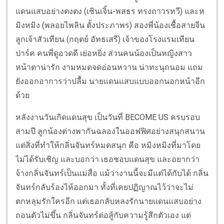
แดนแสบอย่างตงตง (เซินเจิ้น-พสธร ทรงถาวรทวี) และห
มิงหมิง (พลอยไพลิน ตั้งประภาพร) สองพี่น้องเชื้อสายจีน
ลูกเจ้าสัวเทียน (กฤตย์ อัทธเสรี) เจ้าของโรงแรมเทียน
ปาร์ค คนพี่ดูอวดดี เย่อหยิ่ง ส่วนคนน้องเป็นหญิงสาว
หน้าตาน่ารัก งามหมดจดอ่อนหวาน น่าทะนุถนอม แถม
ยังออกอาการว่าปลื้ม นายแดนแสบแบบออกนอกหน้าอีก
ด้วย
หลังงานวันเกิดแดนสุข เป็นวันที่ BECOME US ครบรอบ
สามปี ลูกน้องต่างพากันฉลองในออฟฟิศอย่างสนุกสนาน
แต่สิ่งที่ทำให้กลิ่นจันทร์หมดสนุก คือ หมิงหมิงที่มาโดย
ไม่ได้รับเชิญ และบอกว่า เธอชอบแดนสุข และอยากว่า
จ้างกลิ่นจันทร์เป็นแม่สื่อ แม้ว่างานนี้จะมีแต่ได้กับได้ กลิ่น
จันทร์กลับร้องไห้ออกมา ทั้งที่เคยปฏิญาณไว้ว่าจะไม่
ตกหลุมรักใครอีก แต่เธอกลับหลงรักนายแดนแสบอย่าง
ถอนตัวไม่ขึ้น กลิ่นจันทร์ต่อสู้กับความรู้สึกตัวเอง แต่