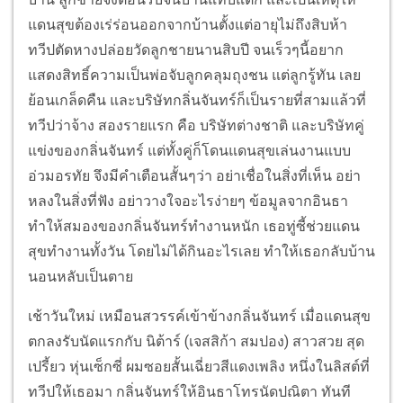
แดนสุขต้องเร่ร่อนออกจากบ้านตั้งแต่อายุไม่ถึงสิบห้า
ทวีปตัดหางปล่อยวัดลูกชายนานสิบปี จนเร็วๆนี้อยาก
แสดงสิทธิ์ความเป็นพ่อจับลูกคลุมถุงชน แต่ลูกรู้ทัน เลย
ย้อนเกล็ดคืน และบริษัทกลิ่นจันทร์ก็เป็นรายที่สามแล้วที่
ทวีปว่าจ้าง สองรายแรก คือ บริษัทต่างชาติ และบริษัทคู่
แข่งของกลิ่นจันทร์ แต่ทั้งคู่ก็โดนแดนสุขเล่นงานแบบ
อ่วมอรทัย จึงมีคำเตือนสั้นๆว่า อย่าเชื่อในสิ่งที่เห็น อย่า
หลงในสิ่งที่ฟัง อย่าวางใจอะไรง่ายๆ ข้อมูลจากอินธา
ทำให้สมองของกลิ่นจันทร์ทำงานหนัก เธอทู่ซี้ช่วยแดน
สุขทำงานทั้งวัน โดยไม่ได้กินอะไรเลย ทำให้เธอกลับบ้าน
นอนหลับเป็นตาย
เช้าวันใหม่ เหมือนสวรรค์เข้าข้างกลิ่นจันทร์ เมื่อแดนสุข
ตกลงรับนัดแรกกับ นิต้าร์ (เจสสิก้า สมปอง) สาวสวย สุด
เปรี้ยว หุ่นเซ็กซี่ ผมซอยสั้นเฉี่ยวสีแดงเพลิง หนึ่งในลิสต์ที่
ทวีปให้เธอมา กลิ่นจันทร์ให้อินธาโทรนัดปณิตา ทันที