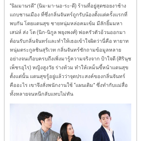
“นิมมานรดี” (นิม-มา-นอ-ระ-ดี) ร้านที่อยู่สุดซอยงาช้าง
แถบชานเมือง ที่ซึ่งกลิ่นจันทร์ถูกรับน้องตั้งแต่ครั้งแรกที่
พบกัน โดยแดนสุข ชายหนุ่มหล่อคมเข้ม มีลักยิ้มมหา
เสน่ห์ ส่ง โต (นิก-นิกูล พยุงพงศ์) พ่อครัวตัวอ้วนออกมา
ต้อนรับกลิ่นจันทร์และทำให้เธอเข้าใจผิดว่านี่คือ ทายาท
หนุ่มตระกูลชินสุริเวท กลิ่นจันทร์ซักถามข้อมูลหลาย
อย่างจนเกือบครบถึงเพิ่งมารู้ความจริงจาก ป้าใจดี (ศิรินุช
เพ็ชรอุไร) หญิงสูงวัย ร่างท้วม ทำให้เหม็นขี้หน้าแดนสุข
ตั้งแต่นั้น แดนสุขรู้อยู่แล้วว่าจุดประสงค์ของกลิ่นจันทร์
คืออะไร เขาจึงสั่งพนักงานใช้ “แผนเดิม” ซึ่งทำกับแม่สื่อ
ทั้งหลายจนหนีกลับแทบไม่ทัน