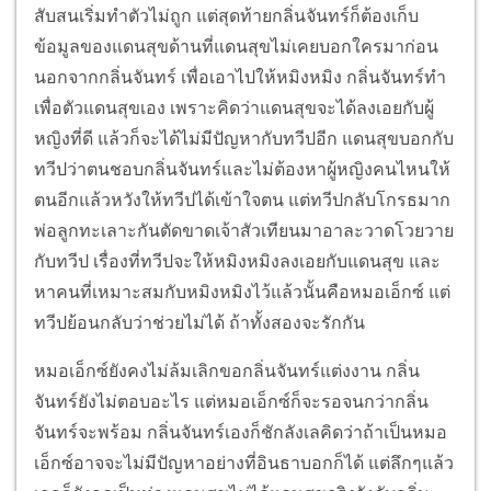
สับสนเริ่มทำตัวไม่ถูก แต่สุดท้ายกลิ่นจันทร์ก็ต้องเก็บ
ข้อมูลของแดนสุขด้านที่แดนสุขไม่เคยบอกใครมาก่อน
นอกจากกลิ่นจันทร์ เพื่อเอาไปให้หมิงหมิง กลิ่นจันทร์ทำ
เพื่อตัวแดนสุขเอง เพราะคิดว่าแดนสุขจะได้ลงเอยกับผู้
หญิงที่ดี แล้วก็จะได้ไม่มีปัญหากับทวีปอีก แดนสุขบอกกับ
ทวีปว่าตนชอบกลิ่นจันทร์และไม่ต้องหาผู้หญิงคนไหนให้
ตนอีกแล้วหวังให้ทวีปได้เข้าใจตน แต่ทวีปกลับโกรธมาก
พ่อลูกทะเลาะกันตัดขาดเจ้าสัวเทียนมาอาละวาดโวยวาย
กับทวีป เรื่องที่ทวีปจะให้หมิงหมิงลงเอยกับแดนสุข และ
หาคนที่เหมาะสมกับหมิงหมิงไว้แล้วนั้นคือหมอเอ็กซ์ แต่
ทวีปย้อนกลับว่าช่วยไม่ได้ ถ้าทั้งสองจะรักกัน
หมอเอ็กซ์ยังคงไม่ล้มเลิกขอกลิ่นจันทร์แต่งงาน กลิ่น
จันทร์ยังไม่ตอบอะไร แต่หมอเอ็กซ์ก็จะรอจนกว่ากลิ่น
จันทร์จะพร้อม กลิ่นจันทร์เองก็ชักลังเลคิดว่าถ้าเป็นหมอ
เอ็กซ์อาจจะไม่มีปัญหาอย่างที่อินธาบอกก็ได้ แต่ลึกๆแล้ว