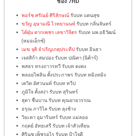
ช่อง 7HD
พอร์ช ศรัณย์ ศิริลักษณ์
รับบท แดนสุข
ขวัญ อุษามณี ไวทยานนท์
รับบท กลิ่นจันทร์
ไต้ฝุ่น ตากเพชร เลขาวิจิตร
รับบท นพ.อธิวัฒน์
(หมอเอ็กซ์)
เมฆ จุติ จำเริญเกตุประทีป
รับบท อินธา
เจสสิก้า สมปอง รับบท ปณิตา (นิต้าร์)
พสธร ทรงถาวรทวี รับบท ตงตง
พลอยไพลิน ตั้งประภาพร รับบท หมิงหมิง
เดวิด อัศวนนท์ รับบท ทวีป
ภูมิใจ ตั้งสง่า รับบท สุรินทร์
สุดา ชื่นบาน รับบท คุณยายวรรณ
อรุณ ภาวิไล รับบท ลุงช้าง
วิยะดา อุมารินทร์ รับบท แม่ลออ
กฤตย์ อัทธเสรี รับบท เจ้าสัวเทียน
ศิรินุช เพ็ชรอุไร รับบท ป้าใจดี