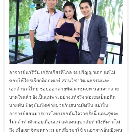
อาจารย์นารีวัน เกริกเกียรติไกล จบปริญญาเอก แต่ไม่
ชอบให้ใครเรียกด็อกเตอร์ สอนวิชาวัฒนธรรมและ
เอกลักษณ์ไทย ชอบออกค่ายพัฒนาชนบท นอกจากสวย
บาดใจแล้ว ยังเป็นแม่พระอย่างแท้จริง พ่อเธอเป็นอดีต
นายพัน ปัจจุบันเปิดค่ายมวยกับสนามยิงปืน แม่เป็น
อาจารย์สอนมารยาทไทย เธอมั่นใจว่าครั้งนี้ แดนสุขจะ
ไม่กล้าทำตัวถ่อยเถื่อนแน่ แต่แดนสุขกลับทำสิ่งที่คาดไม่
ถึง เมื่อเขาจัดมหกรรม มุกเสี่ยวมาใช้ จนอาจารย์หญิงทน