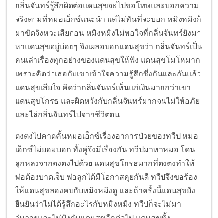
กลิ่นจันทร์รู้สึกผิดต่อแดนสุขจะไปขอโทษและบอกความ
จริงตามที่หมอเอ็กซ์แนะนำ แต่ไม่ทันที่จะบอก หมิงหมิงก็
มาขัดจังหวะเสียก่อน หมิงหมิงไม่พอใจที่กลิ่นจันทร์ยังมา
หาแดนสุขอยู่บ่อยๆ จึงเผลอบอกแดนสุขว่า กลิ่นจันทร์เป็น
คนเล่าเรื่องทุกอย่างของแดนสุขให้ฟัง แดนสุขโมโหมาก
เพราะคิดว่าเธอกับเขาเข้าใจความรู้สึกซึ่งกันและกันแล้ว
แดนสุขเสียใจ คิดว่ากลิ่นจันทร์เห็นแก่เงินมากกว่าเขา
แดนสุขโกรธ และผิดหวังกับกลิ่นจันทร์มากจนไม่ให้อภัย
และไล่กลิ่นจันทร์ไปจากชีวิตตน
ตงตงไปคาดคั้นหมอเอ็กซ์เรื่องอาการป่วยของทวีป หมอ
เอ็กซ์ไม่ยอมบอก ทั้งคู่จึงมีเรื่องกัน ทวีปมาหาหมอ โดน
ลูกหลงจากตงตงไปด้วย แดนสุขโกรธมากที่ตงตงทำให้
พ่อต้องบาดเจ็บ พ่อลูกได้มีโอกาสคุยกันดี ทวีปจึงขอร้อง
ให้แดนสุขลองคบกับหมิงหมิงดู และถ้าครั้งนี้แดนสุขยัง
ยืนยันว่าไม่ได้รู้สึกอะไรกับหมิงหมิง ทวีปก็จะไม่มา
วุ่นวายและไม่บังคับแดนสุขอีกต่อไป แดนสุขทั้ง