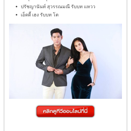
ปรัชญานันท์ สุวรรณมณี รับบท แหวว
เอ็ดดี้ เฮง รับบท โต