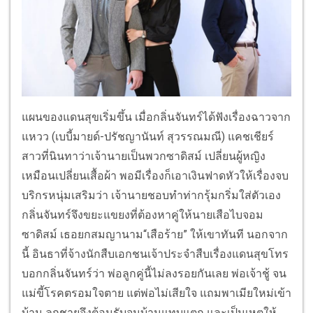
แผนของแดนสุขเริ่มขึ้น เมื่อกลิ่นจันทร์ได้ฟังเรื่องฉาวจาก
แหวว (เบบี้มายด์-ปรัชญานันท์ สุวรรณมณี) แคชเชียร์
สาวที่นินทาว่าเจ้านายเป็นพวกซาดิสม์ เปลี่ยนผู้หญิง
เหมือนเปลี่ยนเสื้อผ้า พอมีเรื่องก็เอาเงินฟาดหัวให้เรื่องจบ
บริกรหนุ่มเสริมว่า เจ้านายชอบทำท่ากรุ้มกริ่มใส่ตัวเอง
กลิ่นจันทร์จึงขยะแขยงที่ต้องหาคู่ให้นายเสือไบจอม
ซาดิสม์ เธอยกสมญานาม“เสือร้าย” ให้เขาทันที นอกจาก
นี้ อินธาที่จ้างนักสืบเอกชนเจ้าประจำสืบเรื่องแดนสุขโทร
บอกกลิ่นจันทร์ว่า พ่อลูกคู่นี้ไม่ลงรอยกันเลย พ่อเจ้าชู้ จน
แม่ขี้โรคตรอมใจตาย แต่พ่อไม่เสียใจ แถมพาเมียใหม่เข้า
บ้าน ลูกชายจึงต้อนรับจนบ้านแทบแตก และเป็นเหตุให้