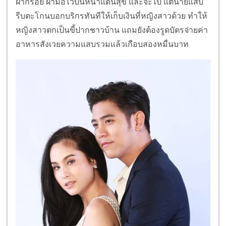
ฝากรอย ฝ่ามือไว้บนหน้าแดนสุข และจะไป แต่นายแสบ
รีบตะโกนบอกบริกรทันทีให้เก็บเงินที่หญิงสาวด้วย ทำให้
หญิงสาวตกเป็นขี้ปากชาวบ้าน แถมยังต้องรูดบัตรจ่ายค่า
อาหารสังเวยความแสบรวมแล้วเกือบสองหมื่นบาท