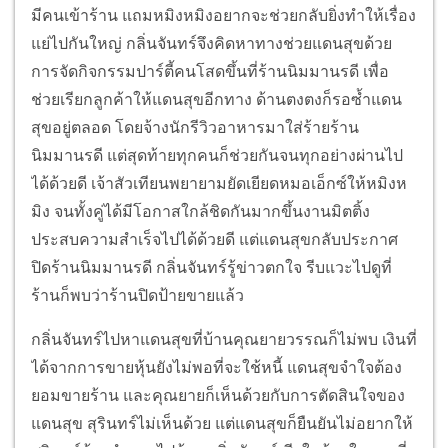
มีคนเข้าร้าน แถมหมิงหมิงอยากจะช่วยกลับยิ่งทำให้เรื่อง
แย่ไปกันใหญ่ กลิ่นจันทร์จึงคิดหาทางช่วยแดนสุขด้วย
การจัดกิจกรรมปาร์ตี้คนโสดขึ้นที่ร้านนิมมานรดี เพื่อ
ช่วยเรียกลูกค้าให้แดนสุขอีกทาง ด้านตงตงก็รอซ้ำแดน
สุขอยู่ตลอด โดยจ้างนักรีวิวอาหารมาใส่ร้ายร้าน
นิมมานรดี แต่สุดท้ายทุกคนก็ช่วยกันจนทุกอย่างผ่านไป
ได้ด้วยดี เจ้าสัวเทียนพยายามยัดเยียดหมอเอ็กซ์ให้หมิงห
มิง จนทั้งคู่ได้มีโอกาสใกล้ชิดกันมากขึ้นงานมิตติ้ง
ประสบความสำเร็จไปได้ด้วยดี แต่แดนสุขกลับประกาศ
ปิดร้านนิมมานรดี กลิ่นจันทร์รู้ข่าวตกใจ รีบแวะไปดูที่
ร้านก็พบว่าร้านปิดป้ายขายแล้ว
กลิ่นจันทร์ไปหาแดนสุขที่บ้านคุณยายวรรณก็ไม่พบ เงินที่
ได้จากการขายหุ้นยังไม่พอที่จะใช้หนี้ แดนสุขจำใจต้อง
ยอมขายร้าน และคุณยายก็เห็นด้วยกับการตัดสินใจของ
แดนสุข สุรินทร์ไม่เห็นด้วย แต่แดนสุขก็ยืนยันไม่อยากให้