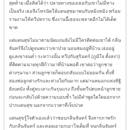
สุดท้าย เมื่อคิดได้ว่า ปลายทางของเธอกับเขาไม่มีทาง
เป็นจริง เธอจึงโทรนัดให้แดนสุขมาพบกับหมิงหมิง พร้อม
รายงานให้ทวีปทราบ ซึ่งงานนี้เธอจะพลาดอีกไม่ได้เด็ด
ขาด
แต่แดนสุขไม่มาตามนัดแถมยังไม่มีใครติดต่อเขาได้ กลิ่น
จันทร์จึงไปดูจนพบว่าเขาป่วย นอนซมอยู่ที่บ้าน เธออยู่
ดูแลเขาจนค่ำ ระหว่างนั้น ทวีปกับสุรินทร์ (ภูมิใจ ตั้งสง่า)
ที่ติดตามนายทุกฝีก้าวมาที่บ้านพอดี เขาต่อว่าลูกชาย
ต่างๆนานา ส่วนลูกชายก็ตอบกลับแบบไม่ยอมกัน ทั้งที่
สองพ่อลูกต่างรักและห่วงใยกันมาก แต่ม่านหมอกแห่งทิฐิ
ยังบดบัง ทั้งคู่ทะเลาะกันรุนแรง ถึงขั้นทวีปตบหน้าลูกชาย
ก่อนจะกลับไปด้วยความบอบช้ำ ไม่มีคำพูดใดใดออกจาก
ปากแดนสุข นอกจากแววตาที่เจ็บปวด
แดนสุขรู้ใจตัวเองแล้วว่าชอบกลิ่นจันทร์ จึงสารภาพรัก
กับกลิ่นจันทร์ และคอยเอาอกเอาใจเต็มที่ จนกลิ่นจันทร์