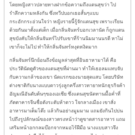
โดยหญิงสาวปลายทางฝากข้อความถึงแดนสุขว่า ไป
รำลึกความหลังกัน ซึ่งทวีปบอกเธอสั้นๆแบบ
กระอักกระอ่วนใจว่า หญิงรายนี้รู้จักแดนสุข เพราะเรียน
ด้วยกันมาตั้งแต่เด็ก เมื่อกลิ่นจันทร์บอกเวลานัด ก็ถูกแดน
สุขบังคับให้กลิ่นจันทร์ไปรับเขาที่ร้านนิมมานนรดี หาไม่
เขาก็จะไม่ไป ทำให้กลิ่นจันทร์หงุดหงิดมาก
กลิ่นจันทร์นึกย้อนถึงข้อมูลล่าสุดที่อินธาหามาได้ คือ
ประวัตินัดดูตัวของแดนสุขที่ผ่านมา ทำให้เธอลมแทบจับ
กับความกล้าของเขา นัดแรกของนายสุดแสบ โดยบริษัท
ต่างชาติกับนางแบบดาวรุ่งลูกครึ่งสาวทายาทนักธุรกิจค้า
อัญมณีอันดับต้นๆของเอเชีย ซึ่งแดนสุขนัดทานมื้อค่ำที่
ภัตตาคารจีนชื่อดังระดับห้าดาว ใจกลางเมือง เขาสั่ง
อาหารมาเต็มโต๊ะ แล้วกินอย่างมูมมาม แถมยังกินไปบ่น
ไปถึงรูปลักษณ์ของสาวตรงหน้าว่าดูขาดสารอาหาร แถม
เสริมหน้าอกกลมบ๊อกจากหมอไร้ฝีมือ นางแบบสาวจึง