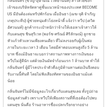
กลิ่นจันทร์ (ขวัญ-อุษามณี ไวทยานนท์) สาวสวยขี้งก
เจ้าของบริษัทจัดหาคู่ชั้นแนวหน้าของประเทศ BECOME
US มีอันต้องล่มทริปพักร้อน เมื่ออินธา (เมฆ-จุติ จำเริญ
เกตุประทีป) ผู้ช่วยหนุ่มตัวโย่งหน้าตี๋ แจ้งว่า ทวีป (เดวิด
อัศวนนท์) ลูกค้ากระเป๋าหนักว่าจ้างให้เธอหาเจ้าสาวให้
กับแดนสุข ชินสุริเวท (พอร์ช-ศรัณย์ ศิริลักษณ์) ลูกชาย
หัวแก้วหัวแหวนเพียงคนเดียว ที่ไม่ลงรอยกับผู้เป็นพ่อ
ภายในระยะเวลา 3 เดือน โดยมีค่าตอบแทนสูงถึง 5 ล้าน
บาท ซึ่งแม้อินธาจะบอกว่าสถานภาพทางการเงินของ
ทวีปไม่สู้ดีนัก แต่ด้วยเงินมัดจำก้อนแรก 1 ล้านบาท ทำให้
กลิ่นจันทร์ ผู้มีโรคประจำตัวคือภูมิต้านทานต่อเงินจึงตอบ
รับงานนี้ทันที โดยไม่ฟังเสียงทัดทานของอินธาแม้แต่
น้อย
กลิ่นจันทร์ไม่มีข้อมูลอะไรเกี่ยวกับแดนสุขเลย ทั้งรูปถ่าย
ข้อมูลส่วนตัว เพราะทวีปให้เพียงสถานที่ที่เธอต้องไปพบ
แดนสุข นั่นคือ ร้านอาหารชื่อแปลกเรียกยากอย่าง