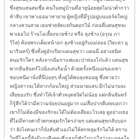
ซึ่งสุขแสนสมชื่อ คนในหมู่บ้านที่อายุน้อยสุดไม่น่าต่ำกว่า
ห้าสิบ เขาพาเธอมาหายาย ผู้หญิงที่มีรูปอยู่บนบอร์ดใหญ่
กลางสวนสวย เธอช่วยจัดแจกันดอกไม้ ก่อนที่แดนสุขจะ
พาเธอไป ร้านโอเลี้ยงนายช้าง หรือ ลุงช้าง (อรุณ ภา
วิไล) ห้อยพระเต็มหน้าอก ลุงช้างอยู่กับแม่ลออ (วิยะดา อุ
มารินทร์) ซึ่งทั้งคู่มักเรียกแดนสุขว่า แดนนี่ อย่างสนิท
สนมรักใคร่ หลังจากอิ่มกาแฟและปาท่องโก๋แล้ว แดนสุข
พากลิ่นจันทร์ไปนั่งเล่นริมน้ำ ด้วยครั้งหนึ่งแม่ของเขา
ชอบหนีมานั่งที่นี่บ่อยๆ ทั้งคู่ได้พบลุงหมอดู ซึ่งทายว่า
หญิงสาวจะได้ลาภก้อนใหญ่ ส่วนนายแสบ อีกไม่นานจะ
เสียของรัก ซึ่งทำให้เจ้าตัวหงุดหงิดไม่น้อย แต่กลิ่นจันทร์
ก็รู้สึกได้ว่ามีความจ๋อยปนอยู่มาก แม่สื่อปากดีเลยบอกว่า
เขาก็ไม่ต้องมีของรักจะได้ไม่ต้องเสียอะไรเลย ดูอย่างเธอ
ที่ไม่มีทางตาถั่วตกหลุมรักใครง่ายๆ แต่แดนสุขกลับบอก
ว่า ยังไงคนเราก็บังคับตัวเองไม่ให้ตกหลุมรักไม่ได้ ตราบ
ใดที่โลกนี้ยังมีแรงดึงดูด ซึ่งเธอก็ชักไม่แน่ใจว่าจะเผลอใจ