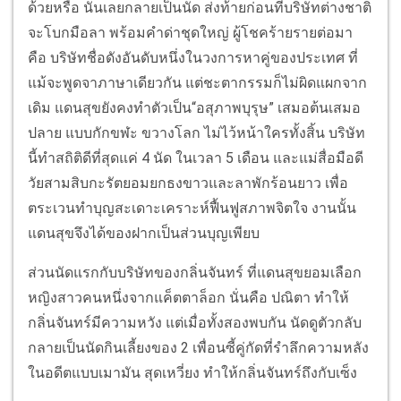
ด้วยหรือ นั่นเลยกลายเป็นนัด ส่งท้ายก่อนที่บริษัทต่างชาติ
จะโบกมือลา พร้อมคำด่าชุดใหญ่ ผู้โชคร้ายรายต่อมา
คือ บริษัทชื่อดังอันดับหนึ่งในวงการหาคู่ของประเทศ ที่
แม้จะพูดจาภาษาเดียวกัน แต่ชะตากรรมก็ไม่ผิดแผกจาก
เดิม แดนสุขยังคงทำตัวเป็น“อสุภาพบุรุษ” เสมอต้นเสมอ
ปลาย แบบกักขฬะ ขวางโลก ไม่ไว้หน้าใครทั้งสิ้น บริษัท
นี้ทำสถิติดีที่สุดแค่ 4 นัด ในเวลา 5 เดือน และแม่สื่อมือดี
วัยสามสิบกะรัตยอมยกธงขาวและลาพักร้อนยาว เพื่อ
ตระเวนทำบุญสะเดาะเคราะห์ฟื้นฟูสภาพจิตใจ งานนั้น
แดนสุขจึงได้ของฝากเป็นส่วนบุญเพียบ
ส่วนนัดแรกกับบริษัทของกลิ่นจันทร์ ที่แดนสุขยอมเลือก
หญิงสาวคนหนึ่งจากแค็ตตาล็อก นั่นคือ ปณิตา ทำให้
กลิ่นจันทร์มีความหวัง แต่เมื่อทั้งสองพบกัน นัดดูตัวกลับ
กลายเป็นนัดกินเลี้ยงของ 2 เพื่อนซี้คู่กัดที่รำลึกความหลัง
ในอดีตแบบเมามัน สุดเหวี่ยง ทำให้กลิ่นจันทร์ถึงกับเซ็ง