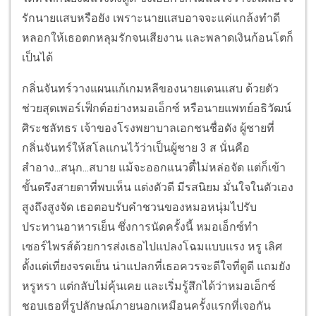
รักนายแสบหรือยัง เพราะนายแสบอาจจะแค่แกล้งทำดี
หลอกให้เธอตกหลุมรักจนเสียงาน และพลาดเงินก้อนโตก็
เป็นได้
กลิ่นจันทร์วางแผนแก้เกมหลีของนายแดนแสบ ด้วยตัว
ช่วยสุดเพอร์เฟ็กต์อย่างหมอเอ็กซ์ หรือนายแพทย์อธิวัฒน์
ศิระชลัทธร เจ้าของโรงพยาบาลเอกชนชื่อดัง ผู้ชายที่
กลิ่นจันทร์ให้สโลแกนไว้ว่าเป็นผู้ชาย 3 ส นั่นคือ
สำอาง...สนุก...สบาย แม้จะออกแนวตี๋ไม่หล่อจัด แต่ก็เข้า
ขั้นตรึงสายตาที่พบเห็น แต่งตัวดี มีรสนิยม มั่นใจในตัวเอง
สูงถึงสูงจัด เธอตอบรับคำชวนของหมอหนุ่มไปรับ
ประทานอาหารเย็น ซึ่งการนัดครั้งนี้ หมอเอ็กซ์ทำ
เซอร์ไพรส์ด้วยการส่งเธอไปแปลงโฉมแบบแรง หรู เลิศ
ตั้งแต่เที่ยงจรดเย็น น่าแปลกที่เธอควรจะดีใจที่ดูดี แถมยัง
หรูหรา แต่กลับไม่คุ้นเคย และเริ่มรู้สึกได้ว่าหมอเอ็กซ์
ชอบเธอที่รูปลักษณ์ภายนอกเหมือนครั้งแรกที่เจอกัน