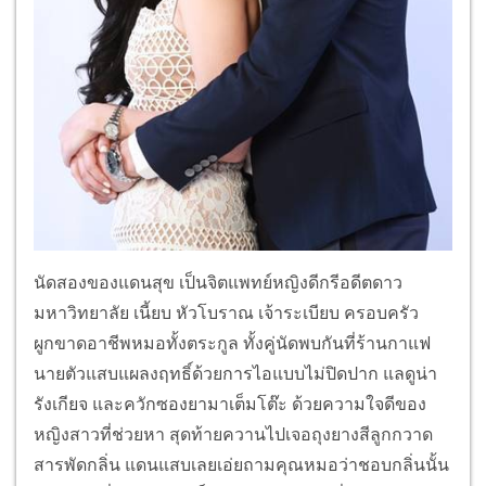
นัดสองของแดนสุข เป็นจิตแพทย์หญิงดีกรีอดีตดาว
มหาวิทยาลัย เนี้ยบ หัวโบราณ เจ้าระเบียบ ครอบครัว
ผูกขาดอาชีพหมอทั้งตระกูล ทั้งคู่นัดพบกันที่ร้านกาแฟ
นายตัวแสบแผลงฤทธิ์ด้วยการไอแบบไม่ปิดปาก แลดูน่า
รังเกียจ และควักซองยามาเต็มโต๊ะ ด้วยความใจดีของ
หญิงสาวที่ช่วยหา สุดท้ายควานไปเจอถุงยางสีลูกกวาด
สารพัดกลิ่น แดนแสบเลยเอ่ยถามคุณหมอว่าชอบกลิ่นนั้น