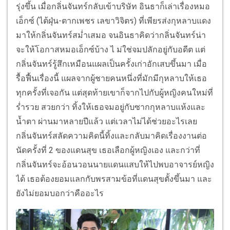
รุ่งขึ้น เมื่อกลิ่นจันทร์กลับเข้าบริษัท อินธาก็เล่าเรื่องหมอ
เอ็กซ์ (ไต้ฝุ่น-ตากเพชร เลขาวิจิตร) ที่เพียรส่งกุหลาบแดง
มาให้กลิ่นจันทร์สม่ำเสมอ จนอินธาคิดว่ากลิ่นจันทร์น่า
จะให้โอกาสหมอเอ็กซ์บ้าง ไ ม่ใช่จมปลักอยู่กับอดีต แต่
กลิ่นจันทร์รู้สึกเหมือนแผลเป็นครั้งเก่าอักเสบขึ้นมา เมื่อ
รื้อฟื้นเรื่องนี้ แผลจากผู้ชายคนหนึ่งที่มักมีกุหลาบให้เธอ
ทุกครั้งที่เจอกัน แต่สุดท้ายเขาก็จากไปกับผู้หญิงคนใหม่ที่
ร่ำรวย สวยกว่า ทิ้งให้เธอจมอยู่กับซากกุหลาบแห้งและ
น้ำตา ผ่านมาหลายปีแล้ว แต่เวลาไม่ได้ช่วยอะไรเลย
กลิ่นจันทร์สลัดความคิดนี้ทิ้งและกลับมาคิดเรื่องงานต่อ
นัดครั้งที่ 2 ของแดนสุข เธอเลือกผู้หญิงเอง และกว่าที่
กลิ่นจันทร์จะอ้อนวอนนายแดนแสบให้ไปพบอาจารย์หญิง
ได้ เธอต้องยอมแลกกับพรสามข้อที่แดนสุขตั้งขึ้นมา และ
ยังไม่ยอมบอกว่าคืออะไร