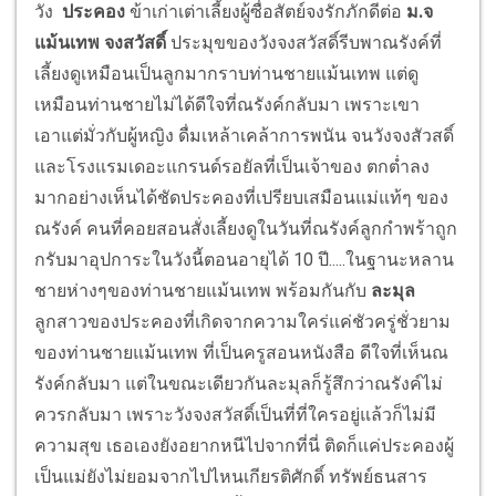
วัง
ประคอง
ข้าเก่าเต่าเลี้ยงผู้ซื่อสัตย์จงรักภักดีต่อ
ม.จ
แม้นเทพ
จงสวัสดิ์
ประมุขของวังจงสวัสดิ์รีบพาณรังค์ที่
เลี้ยงดูเหมือนเป็นลูกมากราบท่านชายแม้นเทพ แต่ดู
เหมือนท่านชายไม่ได้ดีใจที่ณรังค์กลับมา เพราะเขา
เอาแต่มั่วกับผู้หญิง ดื่มเหล้าเคล้าการพนัน จนวังจงสัวสดิ์
และโรงแรมเดอะแกรนด์รอยัลที่เป็นเจ้าของ ตกต่ำลง
มากอย่างเห็นได้ชัดประคองที่เปรียบเสมือนแม่แท้ๆ ของ
ณรังค์ คนที่คอยสอนสั่งเลี้ยงดูในวันที่ณรังค์ลูกกำพร้าถูก
กรับมาอุปการะในวังนี้ตอนอายุได้ 10 ปี.....ในฐานะหลาน
ชายห่างๆของท่านชายแม้นเทพ พร้อมกันกับ
ละมุล
ลูกสาวของประคองที่เกิดจากความใคร่แค่ชัวครู่ชั่วยาม
ของท่านชายแม้นเทพ ที่เป็นครูสอนหนังสือ ดีใจที่เห็นณ
รังค์กลับมา แต่ในขณะเดียวกันละมุลก็รู้สึกว่าณรังค์ไม่
ควรกลับมา เพราะวังจงสวัสดิ์เป็นที่ที่ใครอยู่แล้วก็ไม่มี
ความสุข เธอเองยังอยากหนีไปจากที่นี่ ติดก็แค่ประคองผู้
เป็นแม่ยังไม่ยอมจากไปไหน
เกียรติศักดิ์ ทรัพย์ธนสาร