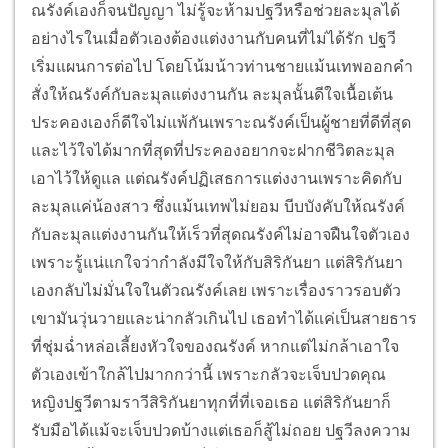
ณรังค์เองก็จนปัญญา ไม่รู้จะห้ามปฐวีหรือช่วยละมุลได้
อย่างไรในเมื่อตัวเองต้องแต่งงานกับคนที่ไม่ได้รัก ปฐวี
เริ่มแผนการต่อไป โดยโน้มน้าวท่านชายแม้นเทพออกคำ
สั่งให้ณรังค์กับละมุลแต่งงานกัน ละมุลนั้นดีใจเนื้อเต้น
ประคองเองก็ดีใจไม่แพ้กันเพราะณรังค์เป็นผู้ชายที่ดีที่สุด
และไว้ใจได้มากที่สุดที่ประคองอยากจะฝากชีวิตละมุล
เอาไว้ให้ดูแล แต่ณรังค์ปฏิเสธการแต่งงานเพราะคิดกับ
ละมุลแค่น้องสาว ซึ่งแม้นเทพไม่ยอม บีบบังคับให้ณรังค์
กับละมุลแต่งงานกันให้เร็วที่สุดณรังค์ไม่อาจฝืนใจตัวเอง
เพราะรู้แน่แกใจว่ากำลังมีใจให้กับสิริกันยา แต่สิริกันยา
เองกลับไม่มั่นใจในตัวณรังค์เลย เพราะเรื่องราวรอบตัว
เขามันวุ่นวายและน่ากลัวเกินไป เธอทำได้แค่เป็นสายธาร
ที่ชุ่มฉ่ำหล่อเลี้ยงหัวใจของณรังค์ หากแต่ไม่กล้าเอาใจ
ตัวเองเข้าใกล้ไปมากกว่านี้ เพราะกลัวจะเจ็บปวดคุณ
หญิงปฐวีตามราวีสิริกันยาทุกที่ที่เจอเธอ แต่สิริกันยาก็
รับมือได้แม้จะเจ็บปวดบ้างแต่เธอก็สู้ไม่ถอย ปฐวีลงความ