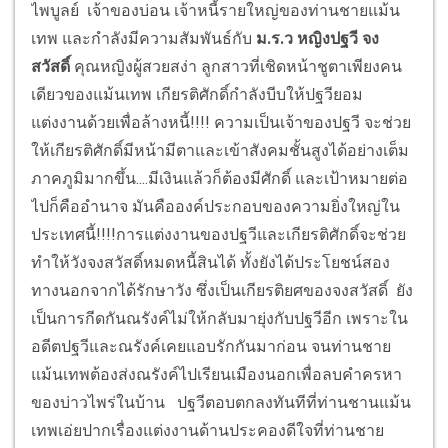
ไพบูลย์ เจ้าของบ่อน เจ้าหนี้รายใหญ่ของท่านชายแม้น
เทพ และกำลังมีความสัมพันธ์กับ
ม.ร.ว หญิงปฐวี จง
สวัสดิ์
คุณหญิงผู้สวยสง่า ลูกสาวที่เชิดหน้าชูตาเพียงคน
เดียวของแม้นเทพ เกียรติศักดิ์กำลังบีบให้ปฐวียอม
แต่งงานด้วยเพื่อล้างหนี้!!!! ความเป็นเจ้าของปฐวี จะช่วย
ให้เกียรติศักดิ์มีหน้ามีตาและเข้าสังคมชั้นสูงได้อย่างเต็ม
ภาคภูมิมากขึ้น....มีเงินแล้วก็ต้องมีศักดิ์ และเป้าหมายต่อ
ไปก็คืออำนาจ มันคือองค์ประกอบของความยิ่งใหญ่ใน
ประเทศนี้!!!!การแต่งงานของปฐวีและเกียรติศักดิ์จะช่วย
ทำให้วังจงสวัสดิ์หมดหนี้สินได้ ทั้งยังได้ประโยชน์สอง
ทางนอกจากได้รักษาวัง ซึ่งเป็นเกียรติยศของจงสวัสดิ์ ยัง
เป็นการกีดกันณรังค์ไม่ให้กลับมายุ่งกับปฐวีอีก เพราะใน
อดีตปฐวีและณรังค์เคยแอบรักกันมาก่อน จนท่านชาย
แม้นเทพต้องส่งณรังค์ไปเรียนเมืองนอกเพื่อลบคำครหา
ของบ่าวไพร่ในบ้าน ปฐวีตอบตกลงทันทีที่ท่านชานแม้น
เทพเอ่ยปากเรื่องแต่งงานด้านประคองดีใจที่ท่านชาย