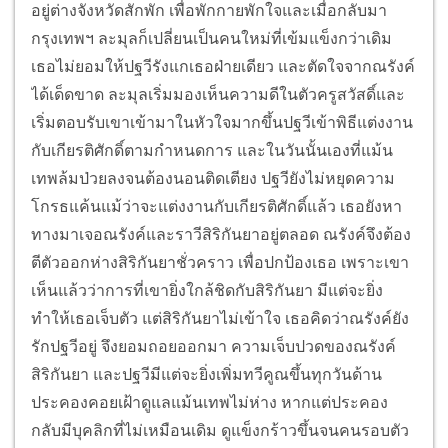
อยู่ต่างจังหวัดสักพัก เพื่อพักกายพักใจและเมื่อกลับมา
กรุงเทพฯ ละมุลก็เปลี่ยนเป็นคนใหม่ที่เข้มแข็งกว่าเดิม
เธอไม่ยอมให้ปฐวีรังแกเธอฝ่ายเดียว และตัดใจจากณรังค์
ได้เด็ดขาด ละมุลเริ่มมองเห็นความดีในตัวครูสวัสดิ์และ
เริ่มตอบรับเขาเข้ามาในหัวใจมากขึ้นปฐวีเข้าพิธีแต่งงาน
กับเกียรติศักดิ์ตามกำหนดการ และในวันนั้นเองที่แม้น
เทพล้มป่วยลงจนต้องนอนติดเตียง ปฐวียังไม่หยุดความ
โกรธแค้นแม้ว่าจะแต่งงานกับเกียรติศักดิ์แล้ว เธอยังหา
ทางมาเจอณรังค์และราวีสิริกันยาอยู่ตลอด ณรังค์จึงต้อง
ตีตัวออกห่างสิริกันยาชั่วคราว เพื่อปกป้องเธอ เพราะเขา
เห็นแล้วว่าการที่เขายิ่งใกล้ชิดกับสิริกันยา มีแต่จะยิ่ง
ทำให้เธอเจ็บตัว แต่สิริกันยาไม่เข้าใจ เธอคิดว่าณรังค์ยัง
รักปฐวีอยู่ จึงยอมถอยออกมา ความเจ็บปวดของณรังค์
สิริกันยา และปฐวีมีแต่จะยิ่งเพิ่มทวีคูณขึ้นทุกวันด้าน
ประคองคอยเฝ้าดูแลแม้นเทพไม่ห่าง หากแต่ประคอง
กลับมีบุคลิกที่ไม่เหมือนเดิม ดูแข็งกร้าวขึ้นจนคนรอบตัว