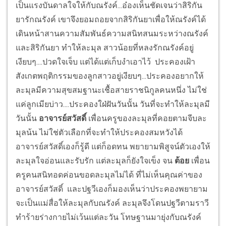
เป็นแรงบันดาลใจให้กับณรังค์...อ๋องเห็นชัดเจนว่าสิริกัน
ยารักณรังค์ เขาจึงยอมถอยจากสิริกันยาเพื่อให้ณรังค์ได้
เดินหน้าสานความสัมพันธ์ความสนิทสนมระหว่างณรังค์
และสิริกันยา ทำให้ละมุล สาวน้อยที่หลงรักณรังค์อยู่
เงียบๆ....ปวดใจเจ็บ แต่ได้แต่เก็บงำเอาไว้ ประคองเฝ้า
สังเกตพฤติกรรมของลูกสาวอยู่เงียบๆ...ประคองอยากให้
ละมุลมีความสุขสมฐานะเชื้อสายราชนิกูลคนหนึ่ง ไม่ใช่
แค่ลูกเมียบ่าว....ประคองใฝ่ฝันวันนั้น วันที่จะทำให้ละมุลมี
วันนั้น
อาจารย์สวัสดิ์
เพื่อนครูของละมุลที่คอยตามจีบละ
มุลน้น ไม่ใช่ตัวเลือกที่จะทำให้ประคองสมหวังได้
อาจารย์สวัสดิ์เองก็รู้ดี แต่ก็อดทน พยายามพิสูจน์ตัวเองให้
ละมุลใจอ่อนและรับรัก แต่ละมุลก็ยังใจเข็ง จน
ต้อย
เพื่อน
ครูคนสนิทอดค่อนขอดละมุลไม่ได้ ที่ไม่เห็นคุณค่าของ
อาจารย์สวัสดิ์ และปฐวีเองก็มองเห็นว่าประคองพยายาม
จะเป็นแม่สื่อให้ละมุลกับณรังค์ ละมุลจึงโดนปฐวีตามราวี
ทำร้ายร่างกายไม่เว้นแต่ละวัน โทษฐานมายุ่งกับณรังค์