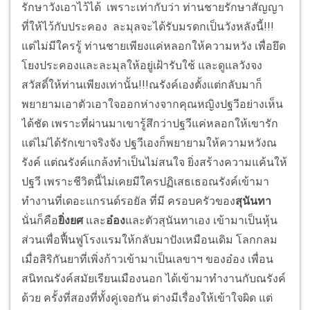
รักษาวังเอาไว้ได้ เพราะเท่ากับว่า ท่านชายรักษาสัญญา
ที่ให้ไว้กับประคอง ละมุลจะได้รับมรดกเป็นวังหลังนี้!!!
แต่ไม่มีใครรู้ ท่านชายเพียงแค่หลอกให้ความหวัง เพื่อยึด
โยงประคองและละมุลให้อยู่เฝ้ารับใช้ และดูแลวังจง
สวัสดิ์ให้ท่านเพียงเท่านั้น!!!
ณรังค์เองตั้งแต่กลับมาก็
พยายามเอาตัวเอาใจออกห่างจากคุณหญิงปฐวีอย่างเห็น
ได้ชัด เพราะที่ผ่านมาเขารู้สึกว่าปฐวีแค่หลอกให้เขารัก
แต่ไม่ได้รักเขาจริงจัง ปฐวีเองก็พยายามให้ความหวังณ
รังค์ แต่ณรังค์แกล้งทำเป็นไม่สนใจ ยิ่งสร้างความแค้นให้
ปฐวี เพราะชีวิตนี้ไม่เคยมีใครปฏิเสธเธอณรังค์เข้ามา
ทำงานที่เดอะแกรนด์รอยัล ที่มี ครอบครัวของ
สุนันทา
นั่นก็คือ
ยิ่งยศ
และ
อ๋อง
และตัวสุนันทาเอง เข้ามาเป็นหุ้น
ส่วนเพื่อฟื้นฟูโรงแรมให้กลับมาปังเหมือนเดิม โลกกลม
เมื่อสิริกันยาที่เพิ่งก้าวเข้ามาเป็นเลขาฯ ของอ๋อง เพื่อน
สนิทณรังค์สมัยเรียนเมืองนอก ได้เข้ามาทำงานกับณรังค์
ด้วย ครั้งที่สองที่ทั้งคู่เจอกัน ต่างมีเรื่องให้เข้าใจผิด แต่