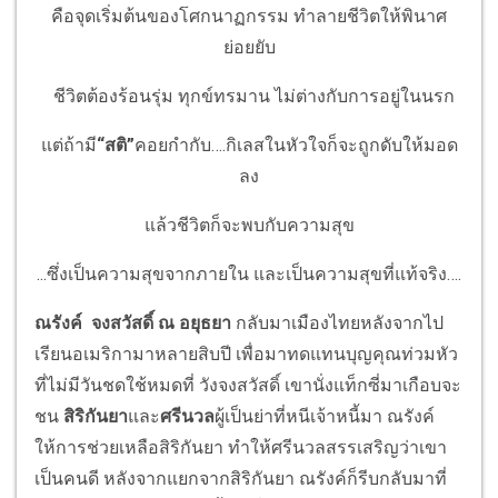
คือจุดเริ่มต้นของโศกนาฏกรรม ทำลายชีวิตให้พินาศ
ย่อยยับ
ชีวิตต้องร้อนรุ่ม ทุกข์ทรมาน ไม่ต่างกับการอยู่ในนรก
แต่ถ้ามี
“สติ”
คอยกำกับ….กิเลสในหัวใจก็จะถูกดับให้มอด
ลง
แล้วชีวิตก็จะพบกับความสุข
...ซึ่งเป็นความสุขจากภายใน และเป็นความสุขที่แท้จริง….
ณรังค์ จงสวัสดิ์ ณ อยุธยา
กลับมาเมืองไทยหลังจากไป
เรียนอเมริกามาหลายสิบปี เพื่อมาทดแทนบุญคุณท่วมหัว
ที่ไม่มีวันชดใช้หมดที่ วังจงสวัสดิ์ เขานั่งแท็กซี่มาเกือบจะ
ชน
สิริกันยา
และ
ศรีนวล
ผู้เป็นย่าที่หนีเจ้าหนี้มา ณรังค์
ให้การช่วยเหลือสิริกันยา ทำให้ศรีนวลสรรเสริญว่าเขา
เป็นคนดี หลังจากแยกจากสิริกันยา ณรังค์ก็รีบกลับมาที่