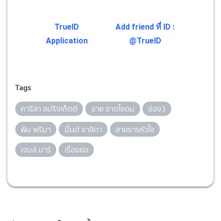
TrueID
Add friend ที่ ID :
Application
@TrueID
Tags
คารีสา สปริงเก็ตต์
ชาย ชาตโยดม
ช่อง3
พิม พริมา
มิ้นต์ ชาลิดา
สายธารหัวใจ
เจมส์ มาร์
เรื่องย่อ