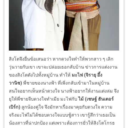
สิงโตจึงยื่นข้อเสนอว่า หากดวงใจทำให้พวกสาว ๆ เลิก
วุ่นวายกับเขา เขาจะปล่อยเธอกลับบ้าน ข่าวการแต่งงาน
ของสิงโตดังไปทั้
งหมู่บ้าน ทำให้
มะไฟ (จิรายุ อึ้ง
วานิช)
พี่ชายของนางฟ้า
ที่เพิ่งกลับเข้ามาในหมู่บ้าน
สนใจอยากเห็นหน้าดวงใจ นางฟ้าอยากให้งานแต่งล่ม จึง
ยุให้พี่ชายจีบดวงใจทำเมีย มะไฟกับ
ไม้ (เชษฐ์ ฮันเตอร์
เบิร์ก)
ลูกน้องคู่ใจ จึงมักหาเรื่องมาคุยกับดวงใจ ความ
จริงมะไฟไม่ได้
ชอบดวงใจแบบชู้สาว เขารู้สึกว่าเธอเป็น
น้องสาวที่
น่าปกป้อง แต่เพราะต้องการยั่วให้สิ
งโตโกรธ