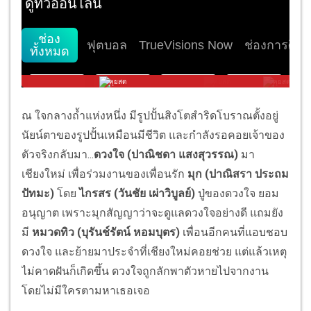
ณ ใจกลางถ้ำแห่งหนึ่ง มีรูปปั้นสิงโตสำริดโบราณตั้
งอยู่
นัยน์ตาของรูปปั้นเหมือนมีชีวิต และกำลังรอคอยเจ้าของ
ตัวจริงกลั
บมา...
ดวงใจ (ปาณิชดา แสงสุวรรณ)
มา
เชียงใหม่ เพื่อร่วมงานของเพื่อนรัก
มุก (ปาณิสรา ประถม
ปัทมะ)
โดย
ไกรสร (วันชัย เผ่าวิบูลย์)
ปู่ของดวงใจ ยอม
อนุญาต เพราะมุกสัญญาว่าจะดูแลดวงใจอย่
างดี แถมยัง
มี
หมวดทิว (บุรันช์รัตน์ หอมบุตร)
เพื่อนอีกคนที่แอบชอบ
ดวงใจ และย้ายมาประจำที่เชียงใหม่
คอยช่วย แต่แล้วเหตุ
ไม่คาดฝันก็เกิดขึ้น ดวงใจถูกลักพาตัวหายไปจากงาน
โดยไม่มีใครตามหาเธอเจอ