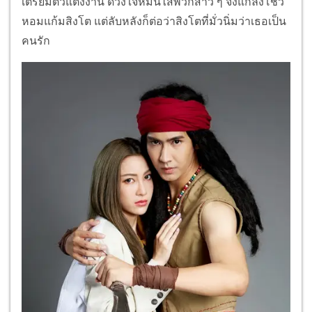
เตรียมตัวแต่งงาน ดวงใจหมั่นไส้พวกสาว ๆ จึงแกล้งโชว์
หอมแก้มสิงโต แต่ลับหลังก็ต่อว่าสิงโตที่มั่
วนิ่มว่าเธอเป็น
คนรัก