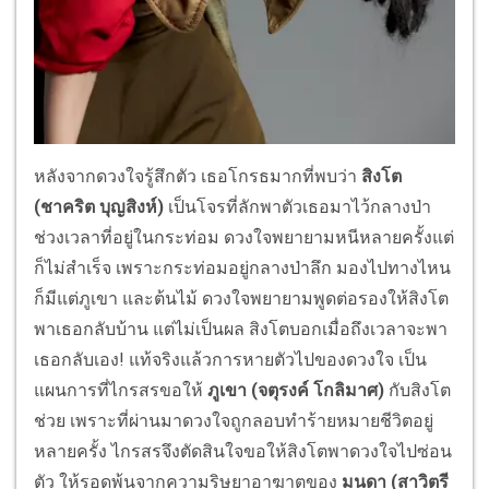
หลังจากดวงใจรู้สึกตัว เธอโกรธมากที่พบว่า
สิงโต
(ชาคริต บุญสิงห์)
เป็นโจรที่ลักพาตัวเธอมาไว้
กลางป่า
ช่วงเวลาที่อยู่ในกระท่อม ดวงใจพยายามหนีหลายครั้งแต่
ก็
ไม่สำเร็จ เพราะกระท่อมอยู่กลางป่าลึก มองไปทางไหน
ก็มีแต่ภูเขา และต้นไม้ ดวงใจพยายามพูดต่อรองให้สิ
งโต
พาเธอกลับบ้าน แต่ไม่เป็นผล สิงโตบอกเมื่อถึงเวลาจะพา
เธอกลั
บเอง
!
แท้จริงแล้วการหายตัวไปของดวงใจ เป็น
แผนการที่ไกรสรขอให้
ภูเขา (จตุรงค์ โกลิมาศ)
กับสิงโต
ช่วย เพราะที่ผ่านมาดวงใจถูกลอบทำร้
ายหมายชีวิตอยู่
หลายครั้ง ไกรสรจึงตัดสินใจขอให้สิ
งโตพาดวงใจไปซ่อน
ตัว ให้รอดพ้นจากความริษยาอาฆาตของ
มนดา (สาวิตรี