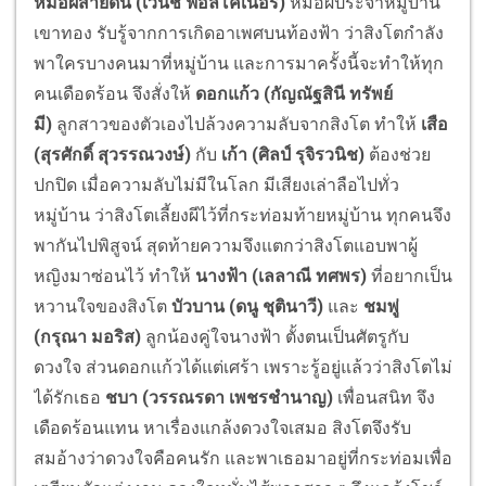
หมอผีสายดิน (เวนช์ ฟอลโคเนอร์)
หมอผีประจำหมู่บ้าน
เขาทอง รับรู้จากการเกิดอาเพศบนท้องฟ้า ว่าสิงโตกำลัง
พาใครบางคนมาที่
หมู่บ้าน และการมาครั้งนี้จะทำให้ทุ
ก
คนเดือดร้อน จึงสั่งให้
ดอกแก้ว (กัญณัฐสินี ทรัพย์
มี)
ลูกสาวของตัวเองไปล้วงความลั
บจากสิงโต ทำให้
เสือ
(สุรศักดิ์ สุวรรณวงษ์)
กับ
เก้า (ศิลป์ รุจิรวนิช)
ต้องช่วย
ปกปิด เมื่อความลับไม่มีในโลก มีเสียงเล่าลือไปทั่ว
หมู่บ้าน ว่าสิงโตเลี้ยงผีไว้ที่กระท่
อมท้ายหมู่บ้าน ทุกคนจึง
พากันไปพิสูจน์ สุดท้ายความจึงแตกว่าสิ
งโตแอบพาผู้
หญิงมาซ่อนไว้ ทำให้
นางฟ้า (เลลาณี ทศพร)
ที่อยากเป็น
หวานใจของสิงโต
บัวบาน (ดนู ชุตินาวี)
และ
ชมพู่
(กรุณา มอริส)
ลูกน้องคู่ใจนางฟ้า ตั้งตนเป็นศัตรูกับ
ดวงใจ ส่วนดอกแก้วได้แต่เศร้า เพราะรู้อยู่แล้วว่าสิงโตไม่
ได้
รักเธอ
ชบา (วรรณรดา เพชรชำนาญ)
เพื่อนสนิท จึง
เดือดร้อนแทน หาเรื่องแกล้งดวงใจเสมอ สิงโตจึงรับ
สมอ้างว่าดวงใจคื
อคนรัก และพาเธอมาอยู่ที่กระท่อมเพื่
อ