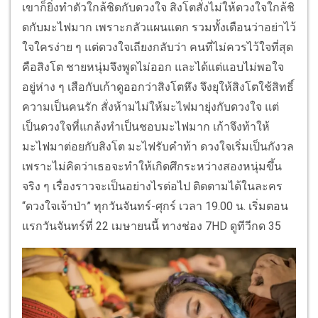
เขาก็ยิ่งทำตัวใกล้ชิดกับดวงใจ สิงโตสั่งไม่ให้ดวงใจใกล้ชิ
ดกั
บมะไฟมาก เพราะกลัวแผนแตก รวมทั้งเตือนว่าอย่าไว้
ใจใครง่
าย ๆ แต่ดวงใจเถียงกลับว่า คนที่ไม่ควรไว้ใจที่สุด
คือสิงโต ชายหนุ่มจึงพูดไม่ออก และได้แต่แอบไม่พอใจ
อยู่ห่าง ๆ เสือกับเก้าดูออกว่าสิงโตหึง จึงยุให้สิงโตใช้สิทธิ์
ความเป็
นคนรัก สั่งห้ามไม่ให้มะไฟมายุ่งกั
บดวงใจ แต่
เป็นดวงใจที่แกล้งทำเป็
นชอบมะไฟมาก เก้าจึงท้าให้
มะไฟมาต่อยกับสิ
งโต มะไฟรับคำท้า ดวงใจเริ่มเป็นกังวล
เพราะไม่คิ
ดว่าเธอจะทำให้เกิดศึกระหว่
างสองหนุ่มขึ้น
จริง ๆ เรื่องราวจะเป็นอย่างไรต่อไป ติดตามได้ในละคร
“ดวงใจเจ้าป่า” ทุกวันจันทร์-ศุกร์ เวลา 19.00 น. เริ่มตอน
แรกวันจันทร์ที่ 22 เมษายนนี้ ทางช่อง 7HD ดูทีวีกด 35