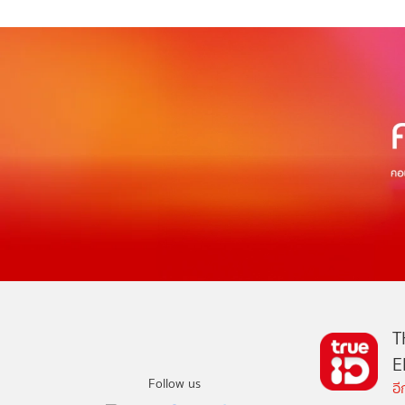
T
E
Follow us
อ