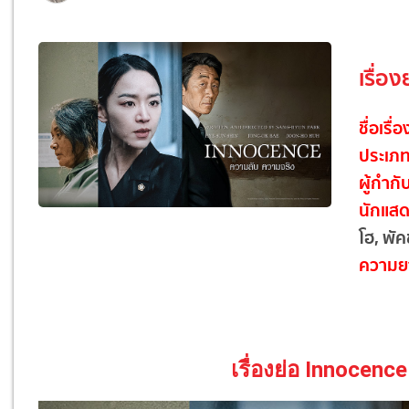
เรื่อ
ชื่อเรื่
ประเภ
ผู้กำกั
นักแส
โฮ, พัค
ความย
เรื่องย่อ Innocenc