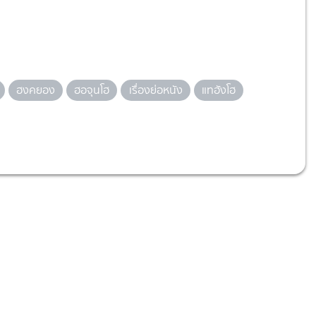
ฮงคยอง
ฮอจุนโฮ
เรื่องย่อหนัง
แทฮังโฮ