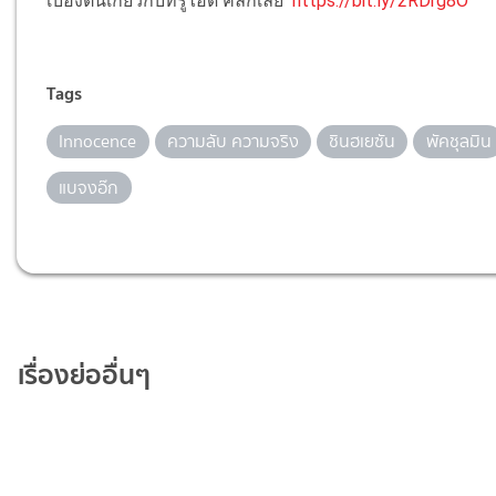
เบื้องต้นเกี่ยวกับทรูไอดี คลิกเลย
https://bit.ly/2RDrg8O
Tags
Innocence
ความลับ ความจริง
ชินฮเยซัน
พัคชุลมิน
แบจงอ๊ก
เรื่องย่ออื่นๆ