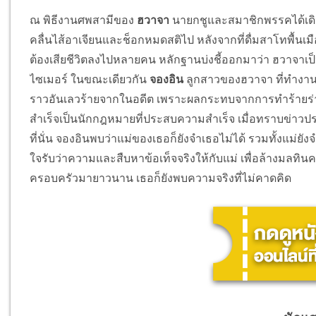
ณ พิธีงานศพสามีของ
ฮวาจา
นายกชูและสมาชิกพรรคได้เดิน
คลื่นไส้อาเจียนและช็อกหมดสติไป หลังจากที่ดื่มสาโทพื้นเ
ต้องเสียชีวิตลงไปหลายคน หลักฐานบ่งชี้ออกมาว่า ฮวาจาเป็นผู
ไซเมอร์
ในขณะเดียวกัน
จองอิน
ลูกสาวของฮวาจา ที่ทำงาน
ราวอันเลวร้ายจากในอดีต เพราะผลกระทบจากการทำร้ายร่า
สำเร็จเป็นนักกฎหมายที่ประสบความสำเร็จ เมื่อทราบข่าวประเ
ที่นั่น จองอินพบว่าแม่ของเธอก็ยังจำเธอไม่ได้ รวมทั้งแม่ยังจ
ใจรับว่าความและสืบหาข้อเท็จจริงให้กับแม่ เพื่อล้างมลทินครั้
ครอบครัวมายาวนาน เธอก็ยังพบความจริงที่ไม่คาดคิด