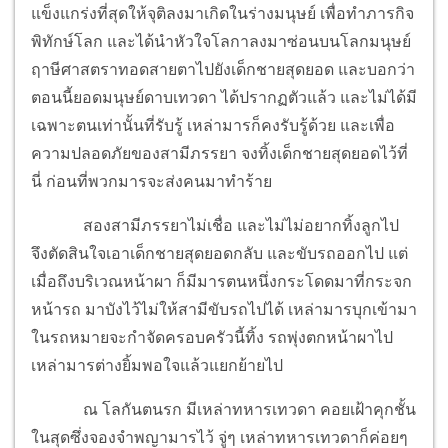
แข็งแกร่งที่สุดให้จุติลงมาเกิดในร่างมนุษย์ เพื่อทำภารกิจ
พิทักษ์โลก และได้นำหัวใจโลกาลงมาซ่อนบนโลกมนุษย์
ฤาษีศาสตราทอดสายตาไปยังเด็กชายสุดยอด และบอกว่า
ตอนนี้ยอดมนุษย์ดาบเทวดา ได้ปรากฏตัวแล้ว และไม่ได้มี
เฉพาะตนเท่านั้นที่รับรู้ เหล่ามารก็คงรับรู้ด้วย และเพื่อ
ความปลอดภัยของสามีภรรยา จงทิ้งเด็กชายสุดยอดไว้ที่
นี่ ก่อนที่พวกมารจะส่งคนมาทำร้าย
สองสามีภรรยาไม่เชื่อ และไม่ไม่อยากทิ้งลูกไป
จึงตัดสินใจเอาเด็กชายสุดยอดกลับ และขับรถออกไป แต่
เมื่อถึงบริเวณหน้าผา ก็มีมารตนหนึ่งกระโดดมาที่กระจก
หน้ารถ มาบังไว้ไม่ให้สามีขับรถไปได้ เหล่ามารบุกเข้ามา
ในรถหมายจะกำจัดครอบครัวนี้ทิ้ง รถพุ่งตกหน้าผาไป
เหล่ามารต่างยิ้มพอใจแล้วแยกย้ายไป
ณ โลกันตนรก มีเหล่าทหารเทวดา คอยเฝ้าคุกชั้น
ในสุดซึ่งจองจำพญามารไว้ จู่ๆ เหล่าทหารเทวดาก็ค่อยๆ