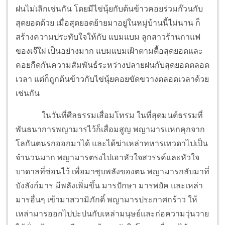
ฝนไม่เลิกเช่นกัน โดยมีไข่นุ้ยกับต้นข้าวคอยร่วมก๊วนกับ
สุดยอดด้วย เมื่อสุดยอดย้ายมาอยู่ในหมู่บ้านนี้ไม่นาน ก็
สร้างความประทับใจให้กับ แบมแบม ลูกสาวร้านกาแฟ
ของเจ๊ใฝ เป็นอย่างมาก แบมแบมเฝ้าตามตื้อสุดยอดและ
คอยกีดกันความสัมพันธ์ระหว่างปลายฝนกับสุดยอดตลอด
เวลา แต่ก็ถูกต้นข้าวกับไข่นุ้ยคอยขัดขวางตลอดเวลาด้วย
เช่นกัน
ในวันที่ศีลธรรมเสื่อมโทรม ในที่สุดมนต์ธรรมที่
พันธนาการพญามารไว้ก็เสื่อมสูญ พญามารแหกคุกจาก
โลกันตนรกออกมาได้ และได้ฆ่าเหล่าทหารเทวดาไปเป็น
จำนวนมาก พญามารตรงไปเอาหัวใจสวรรค์และหัวใจ
บาดาลที่ซ่อนไว้ เพื่อมาชุบพลังของตน พญามารกลับมาที่
บังลังก์มาร มีพลังเพิ่มขึ้น มารปักษา มารพยัค และเหล่า
มารอื่นๆ เข้ามาสวามิภักดิ์ พญามารประกาศกร้าว ให้
เหล่ามารออกไปปะปนกับเหล่ามนุษย์และก่อความวุ่นวาย