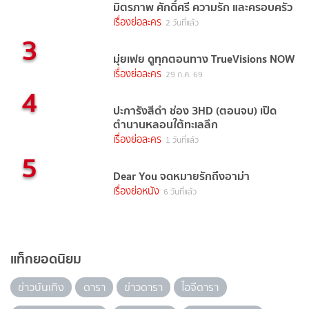
มิตรภาพ ศักดิ์ศรี ความรัก และครอบครัว
เรื่องย่อละคร
2 วันที่แล้ว
3
มุ่ยเฟย ดูทุกตอนทาง TrueVisions NOW
เรื่องย่อละคร
29 ก.ค. 69
4
ปะการังสีดำ ช่อง 3HD (ตอนจบ) เปิด
ตำนานหลอนใต้ทะเลลึก
เรื่องย่อละคร
1 วันที่แล้ว
5
Dear You จดหมายรักถึงอาม่า
เรื่องย่อหนัง
6 วันที่แล้ว
แท็กยอดนิยม
ข่าวบันเทิง
ดารา
ข่าวดารา
ไอจีดารา