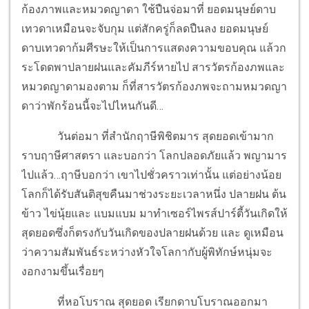
ก้องภาพและหมวดญาดา ใช้ปืนจ่อมาที่ ยอดมนุษย์ดาบ
เทวดาเหมือนจะจับกุม แต่สักครู่ก็ลดปืนลง ยอดมนุษย์
ดาบเทวดาก้มศีรษะให้เป็นการแสดงความขอบคุณ แล้วก
ระโดดพาปลายฝนและคัมภีร์หายไป สารวัตรก้องภพและ
หมวดญาดามองตาม ก็ที่สารวัตรก้องภพจะถามหมวดญา
ดาว่าพักร้อนนี้จะไปไหนกันดี…
วันต่อมา ที่สำนักฤาษีพิชิตมาร สุดยอดเข้ามาก
ราบฤาษีศาสตรา และบอกว่า โลกปลอดภัยแล้ว พญามาร
ไปแล้ว…ฤาษีบอกว่า เขาไปชั่วคราวเท่านั้น แต่อย่างน้อย
โลกก็ได้รับสันติสุขคืนมาช่วงระยะเวลาหนึ่ง ปลายฝน ต้น
ข้าว ไข่นุ้ยและ แบมแบม มาทำเซอร์ไพรส์ปาร์ตี้วันเกิดให้
สุดยอดซึ่งก็ตรงกับวันเกิดของปลายฝนด้วย และ ดูเหมือน
ว่าความสัมพันธ์ระหว่างหัวใจโลกากับผู้พิทักษ์หนุ่มจะ
งอกงามขึ้นเรื่อยๆ
ที่หอโบราณ สุดยอด เรียกดาบโบราณออกมา