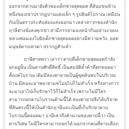
ออกจากดาบมายังตัวของเด็กชายสุดยอด ที่ต้นแขนข้าง
หนึ่งของเขาปรากฏปานแดงเล็ก ๆ รูปยันต์โบราณ เหมือน
กับเป็นตราประทับส่องแสงออกมา เหล่าสาวกของสำนัก
ฤาษีต่างนั่งลงคุกเข่า สามีภรรยามองหน้ากันอย่างงวยงง
หลวงพ่อมองไปยังเด็กชายสุดยอดอย่างมีความหวัง…ยอด
มนุษย์ดาบเทวดา ปรากฏตัวแล้ว
ฤาษีศาสตรา เล่าว่า ดาบที่เด็กชายสุดยอดกำลัง
ยกอยู่นั้น เป็นดาบศักดิ์สิทธิ์ เป็นสมบัติล้ำค้าที่ตกทอดมา
ตั้งแต่โบราณ เดิมมีสองตายายเป็นผู้ขุดค้นพบในบริเวณ
บ้าน มีคนจะมาพยายามขโมยไปก็ไม่สำเร็จ หรือทางการ
จะมาเอาไปเก็บรักษาไว้ก็ไม่สำเร็จ เพราะไม่มีใคร
สามารถยกดาบโบราณด้ามนี้ได้ สองตายายจึงได้บริจาค
ที่ดินตรงนี้ให้เป็นสำนักฤาษีและเป็นที่เก็บรักษาดาบ
โบราณนี้ตลอดมา ฤาษีเล่าถึงตำนานของดาบนี้ว่า เป็น
ดาบวิเศษ ไม่มีใครสามารถยกได้ นอกจากคนที่ดาบเลือก