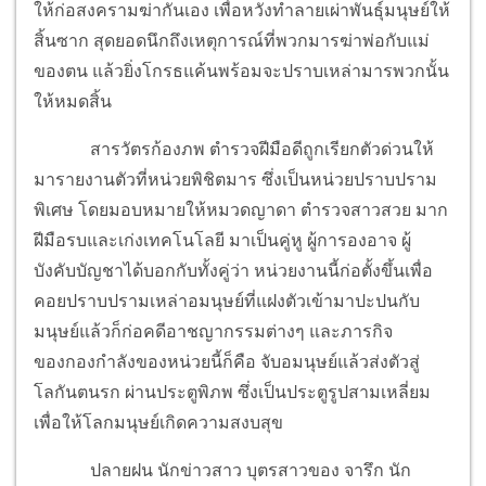
ให้ก่อสงครามฆ่ากันเอง เพื่อหวังทำลายเผ่าพันธุ์มนุษย์ให้
สิ้นซาก สุดยอดนึกถึงเหตุการณ์ที่พวกมารฆ่าพ่อกับแม่
ของตน แล้วยิ่งโกรธแค้นพร้อมจะปราบเหล่ามารพวกนั้น
ให้หมดสิ้น
สารวัตรก้องภพ ตำรวจฝีมือดีถูกเรียกตัวด่วนให้
มารายงานตัวที่หน่วยพิชิตมาร ซึ่งเป็นหน่วยปราบปราม
พิเศษ โดยมอบหมายให้หมวดญาดา ตำรวจสาวสวย มาก
ฝีมือรบและเก่งเทคโนโลยี มาเป็นคู่หู ผู้การองอาจ ผู้
บังคับบัญชาได้บอกกับทั้งคู่ว่า หน่วยงานนี้ก่อตั้งขึ้นเพื่อ
คอยปราบปรามเหล่าอมนุษย์ที่แฝงตัวเข้ามาปะปนกับ
มนุษย์แล้วก็ก่อคดีอาชญากรรมต่างๆ และภารกิจ
ของกองกำลังของหน่วยนี้ก็คือ จับอมนุษย์แล้วส่งตัวสู่
โลกันตนรก ผ่านประตูพิภพ ซึ่งเป็นประตูรูปสามเหลี่ยม
เพื่อให้โลกมนุษย์เกิดความสงบสุข
ปลายฝน นักข่าวสาว บุตรสาวของ จารึก นัก