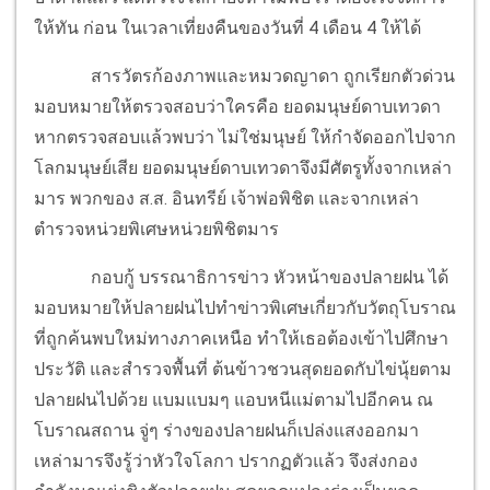
ให้ทัน ก่อน ในเวลาเที่ยงคืนของวันที่ 4 เดือน 4 ให้ได้
สารวัตรก้องภาพและหมวดญาดา ถูกเรียกตัวด่วน
มอบหมายให้ตรวจสอบว่าใครคือ ยอดมนุษย์ดาบเทวดา
หากตรวจสอบแล้วพบว่า ไม่ใช่มนุษย์ ให้กำจัดออกไปจาก
โลกมนุษย์เสีย ยอดมนุษย์ดาบเทวดาจึงมีศัตรูทั้งจากเหล่า
มาร พวกของ ส.ส. อินทรีย์ เจ้าพ่อพิชิต และจากเหล่า
ตำรวจหน่วยพิเศษหน่วยพิชิตมาร
กอบกู้ บรรณาธิการข่าว หัวหน้าของปลายฝน ได้
มอบหมายให้ปลายฝนไปทำข่าวพิเศษเกี่ยวกับวัตถุโบราณ
ที่ถูกค้นพบใหม่ทางภาคเหนือ ทำให้เธอต้องเข้าไปศึกษา
ประวัติ และสำรวจพื้นที่ ต้นข้าวชวนสุดยอดกับไข่นุ้ยตาม
ปลายฝนไปด้วย แบมแบมๆ แอบหนีแม่ตามไปอีกคน ณ
โบราณสถาน จู่ๆ ร่างของปลายฝนก็เปล่งแสงออกมา
เหล่ามารจึงรู้ว่าหัวใจโลกา ปรากฏตัวแล้ว จึงส่งกอง