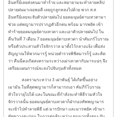
อินทรีย์เลยส่งคนมาทำร้าย และพยายามจะทำลายคลิป
ปลายฝนมาเจอพอดี เลยถูกลูกหลงไปด้วย พวก ส.ส.
อินทรีย์เลยจะจับตัวปลายฝนไป ยอดมนุษย์ดาบเทวดามา
ช่วย แต่พญามารปรากฏตัวอีกตน พร้อม มารพยัค เข้า
ทำร้ายยอดมนุษย์ดาบเทวดา และเอาตัวปลายฝนไป ใน
คืนวันที่ 7 เดือน 7 ยอดมนุษย์ดาบเทวดา นำคัมภร์โบราณ
หรือตัวประสานหัวใจจักรวาล มาตั้งไว้กลางแจ้ง เพื่อส่ง
สัญญาณให้พวกมารรู้ หน่วยตำรวจพิชิตมารก็รู้ และคิด
ว่า คืนนี่คงเกิดสงครามระหว่างเผ่าเทวดากับมารแน่ๆ จึง
เตรียมแผนการณ์จะลงไปจับกุมตัวทั้งหมด
สงครามระหว่าง 3 เผ่าพันธุ์ ได้เกิดขึ้นอย่าง
เมามัน ในที่สุดพญามารก็สามารถเอา คัมภีร์โบราณ
หัวใจวายุไปได้ และในขณะที่กำลังจะทำพิธีรวมหัวใจ
จักรวาลนั้น ยอดมนุษย์ดาบเทวดาก็ฝ่ากองทัพพญามาร
จะเข้าไปทำลายพิธี แต่ มารปักษา และมารพยัค เข้ามา
ขัดขวางสะก่อน ในการต่อสู้ระหว่าง ขุนมารทั้งสอง กับ