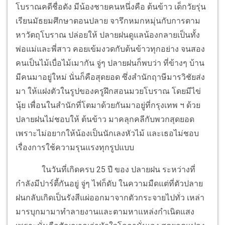
โบราณคดีชื่อดัง มีน้องชายคนหนึ่งคือ ต้นข้าว เด็กวัยรุ่น
เรียนมัธยมศึกษาตอนปลาย จารึกหมกหมุ่นกับการตาม
หาวัตถุโบราณ ปล่อยให้ ปลายฝนดูแลน้องกลายเป็นทั้ง
พ่อแม่และพี่สาว คอยเข้มงวดกับต้นข้าวทุกอย่าง จนสอง
คนเป็นไม้เบื่อไม้เมากัน จู่ๆ ปลายฝนก็พบว่า ที่ข้างๆ บ้าน
มีคนมาอยู่ใหม่ นั่นก็คือสุดยอด ซึ่งสำนักฤาษีมารวิชัยส่ง
มา ให้แฝงตัวในรูปของครูฝึกสอนมวยโบราณ โดยมีไข่
นุ้ย เพื่อนในสำนักที่โตมาด้วยกันมาอยู่ที่กรุงเทพ ฯ ด้วย
ปลายฝนไม่ชอบให้ ต้นข้าว มาคลุกคลีกับพวกสุดยอด
เพราะไม่อยากให้น้องเป็นนักเลงหัวไม้ และเธอไม่ชอบ
เรื่องการใช้ความรุนแรงทุกรูปแบบ
ในวันที่เกิดครบ 25 ปี ของ ปลายฝน ระหว่างที่
กำลังมีปาร์ตี้กันอยู่ จู่ๆ ไฟก็ดับ ในความมืดแต่ที่ตัวปลาย
ฝนกลับเกิดเป็นรังสีแผ่ออกมาจากตัวกระจายไปทั่ว เหล่า
มารบุกมามาทำลายงานและตามหาแหล่งกำเนิดแสง