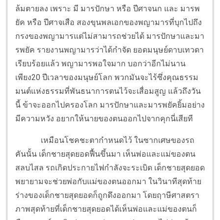
ล้มตายลง เพราะ มี มารปักษา หรือ ปีศาจนก และ มารพ
ยัค หรือ ปีศาจเสือ สองขุนพลเอกของพญามารที่บุกไปถึง
กรงของพญามารแต่ไม่สามารถช่วยได้ มารปักษาและมา
รพยัค รายงานพญามารว่าได้กำจัด ยอดมนุษย์ดาบเทวดา
เรียบร้อยแล้ว พญามารพอใจมาก บอกว่าอีกไม่นาน
เพียง20 ปีเวลาของมนุษย์โลก พวกมันจะไร้ซึ่งคุณธรรม
มนต์แห่งธรรมที่พันธนาการตนไว้จะเสื่อมสูญ แล้วถึงวัน
นี้ ข้าจะออกไปครองโลก มารปักษาและมารพยัคยิ้มอย่าง
มีความหวัง อยากให้นายของตนออกไปจากคุกนี่เสียที
เหมือนโชคชะตากำหนดไว้ ในซากเศษของรถ
คันนั้น เด็กชายสุดยอดฟื้นขึ้นมา เห็นพ่อและแม่ของตน
สลบไสล รถเกิดประกายไฟกำลังจะระเบิด เด็กชายสุดยอด
พยายามจะช่วยพ่อกับแม่ของตนออกมา ในวินาทีสุดท้าย
ร่างของเด็กชายสุดยอดก็ถูกดึงออกมา โดยฤาษีศาสตรา
ภาพสุดท้ายที่เด็กชายสุดยอดได้เห็นพ่อและแม่ของตนก็