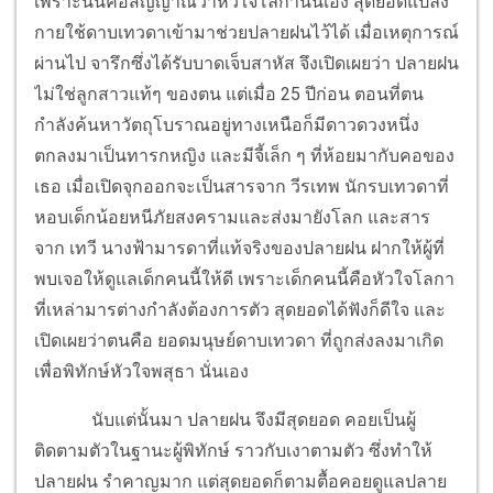
เพราะนั่นคือสัญญาณว่าหัวใจโลกานั่นเอง สุดยอดแปลง
กายใช้ดาบเทวดาเข้ามาช่วยปลายฝนไว้ได้ เมื่อเหตุการณ์
ผ่านไป จารึกซึ่งได้รับบาดเจ็บสาหัส จึงเปิดเผยว่า ปลายฝน
ไม่ใช่ลูกสาวแท้ๆ ของตน แต่เมื่อ 25 ปีก่อน ตอนที่ตน
กำลังค้นหาวัตถุโบราณอยู่ทางเหนือก็มีดาวดวงหนึ่ง
ตกลงมาเป็นทารกหญิง และมีจี้เล็ก ๆ ที่ห้อยมากับคอของ
เธอ เมื่อเปิดจุกออกจะเป็นสารจาก วีรเทพ นักรบเทวดาที่
หอบเด็กน้อยหนีภัยสงครามและส่งมายังโลก และสาร
จาก เทวี นางฟ้ามารดาที่แท้จริงของปลายฝน ฝากให้ผู้ที่
พบเจอให้ดูแลเด็กคนนี้ให้ดี เพราะเด็กคนนี้คือหัวใจโลกา
ที่เหล่ามารต่างกำลังต้องการตัว สุดยอดได้ฟังก็ดีใจ และ
เปิดเผยว่าตนคือ ยอดมนุษย์ดาบเทวดา ที่ถูกส่งลงมาเกิด
เพื่อพิทักษ์หัวใจพสุธา นั่นเอง
นับแต่นั้นมา ปลายฝน จึงมีสุดยอด คอยเป็นผู้
ติดตามตัวในฐานะผู้พิทักษ์ ราวกับเงาตามตัว ซึ่งทำให้
ปลายฝน รำคาญมาก แต่สุดยอดก็ตามตื้อคอยดูแลปลาย