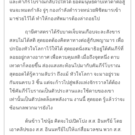
และคำภีร์โบราณกลับไปให้ได้ ยอดมนุษย์ดาบเทวดาต่อสู้
จนจะหมดกำลัง จู่ๆ กองกำลังตำรวจหน่วยพิชิตมารเข้า
มาช่วยไว้ได้ ทำให้กองทัพมารต้องล่าถอยไป
ฤาษีศาสตราได้รับบาดเจ็บจนเกือบจะละสังขาร
สลบไม่ได้สติ สุดยอดต้องคิดหาทางต่อสู้กับพญามาร เพื่อ
ปกป้องหัวใจโลกาไว้ให้ได้ สุดยอดนั่งสมาธิอยู่ใต้คัมภีร์ที่
ลอยอยู่กลางอากาศ เพื่อควบคุมสติ เมื่อถึงจุดหนึ่ง ดาบ
เทวดาก็ลอยขึ้น ส่องแสงสะท้อนไปมากับคัมภีร์โบราณ
สุดยอดได้รู้ความลับว่า ถึงแม้ หัวใจโลกา จะมาอยู่รวม
กันจนครบ 3 ชิ้น แต่จะก้าวไปสู่พลังแห่งจักรวาลได้ต้อง
ใช้คัมภีร์โบราณเป็นตัวประสานและใช้ดาบของเขา
เท่านั้นเป็นตัวปลดล็อคพลังงาน งานนี้ สุดยอด รู้แล้วว่าจะ
ซ้อนกลพวกมารยังไง
ต้นข้าว ไข่นุ้ย คิดจะไปเปิดโปง ส.ส. อินทรีย์ โดย
เอาคลิปของ ส.ส. อินนทรีย์ไปให้แก่สื่อมวลชน พวก ส.ส.