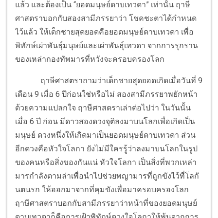
แล้ว และต้องเป็น “ยอดมนุษย์ดาบเทวดา” เท่านั้น ฤาษี
ศาสตราบอกกับสองสามีภรรยาว่า โชคชะตาได้กำหนด
ไว้แล้ว ให้เด็กชายสุดยอดคือยอดมนุษย์ดาบเทวดา เพื่อ
พิทักษ์เผ่าพันธุ์มนุษย์และเผ่าพันธุ์เทวดา จากการรุกราน
ของเหล่ากองทัพมารที่หวังจะครอบครองโลก
ฤาษีศาสตราถามว่าเด็กชายสุดยอดเกิดเมื่อวันที่ 9
เดือน 9 เมื่อ 6 ปีก่อนใช่หรือไม่ สองสามีภรรยาพยักหน้า
ด้วยความแปลกใจ ฤาษีศาสตราเล่าต่อไปว่า ในวันนั้น
เมื่อ 6 ปี ก่อน มีดาวสองดวงจุติลงมาบนโลกเพื่อเกิดเป็น
มนุษย์ ดวงหนึ่งให้เกิดมาเป็นยอดมนุษย์ดาบเทวดา ส่วน
อีกดวงคือหัวใจโลกา ยังไม่มีใครรู้ว่าลงมาบนโลกในรูป
ของคนหรือสิ่งของกันแน่ หัวใจโลกา เป็นสิ่งที่พวกเหล่า
มารกำลังตามล่าเพื่อนำไปช่วยพญามารที่ถูกขังไว้ที่โลกั
นตนรก ให้ออกมาจากที่คุมขังเพื่อมาครอบครองโลก
ฤาษีศาสตราบอกกับสามีภรรยาว่าหน้าที่ของยอดมนุษย์
ดาบเทวดาก็คือการเฝ้าพิทักษ์ดวงใจโลกาให้พ้นจากการ