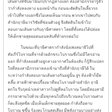
เส้นทางที่ขับมานั้นก็ปรากฏทางแยก สองสามีภรรยารู้ตัว
ว่ากำลังหลงทาง มองหน้ากัน ก่อนจะตัดสินใจเลี้ยวรถ
เข้าไปที่ทางแยกซึ่งไม่เคยเห็นมาก่อน พวกเขาไปพบกับ
สำนักฤาษีมารวิชัยที่ซ่อนตัวอยู่ จึงตัดสินใจเข้าไป
สอบถามเส้นทางกับฤาษีศาสตรา โดยที่ทั้งสองได้ปล่อย
ให้เด็กชายสุดยอดนอนหลับที่ท้ายรถต่อไป
ในขณะที่ฤาษีศาตรากำลังนั่งเพ่งสมาธิไปที่
คัมภีร์โบราณที่จารด้วยอักขระโบราณซึ่งไม่มีใครอ่าน
ออก ที่กำลังลอยตัวอยู่กลางอากาศในห้องลับ ก็รู้สึกแปลก
ใจที่สองสามีภรรยาหลงเข้ามาถึงที่สำนักฤาษีได้ ใน
ระหว่างกำลังสอบถามเส้นทางกันอยู่นั้น จู่ๆ ท้องฟ้าก็มืด
คลึ้ม สายฟ้าฟาดเปรี้ยงมาที่หอโบราณท้ายสำนัก ฤาษี
ตกใจ รีบรุดนำเหล่าสาวกไปดูที่หอโบราณ โดยมีสองสามี
ภรรยาตามไปด้วย เมื่อทุกคนไปถึงบริเวณหอโบราณต่าง
ก็ตะลึงสุดขีด เมื่อเห็นเด็กชายสุดยอด กำลังถือดาบ
โบราณ ชูขึ้น ร้องตะโกนสุดเสียง มีพลังงานบางอย่างส่ง