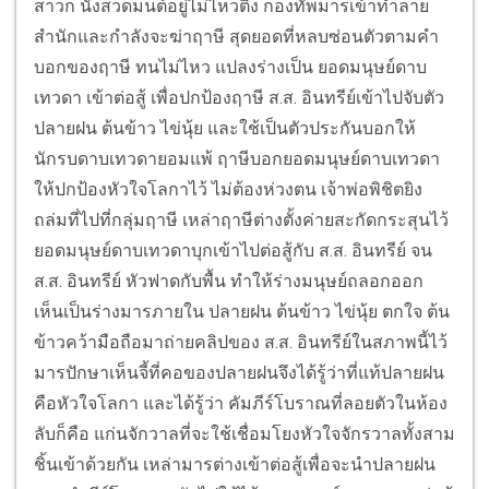
สาวก นั่งสวดมนต์อยู่ไม่ไหวติง กองทัพมารเข้าทำลาย
สำนักและกำลังจะฆ่าฤาษี สุดยอดที่หลบซ่อนตัวตามคำ
บอกของฤาษี ทนไม่ไหว แปลงร่างเป็น ยอดมนุษย์ดาบ
เทวดา เข้าต่อสู้ เพื่อปกป้องฤาษี ส.ส. อินทรีย์เข้าไปจับตัว
ปลายฝน ต้นข้าว ไข่นุ้ย และใช้เป็นตัวประกันบอกให้
นักรบดาบเทวดายอมแพ้ ฤาษีบอกยอดมนุษย์ดาบเทวดา
ให้ปกป้องหัวใจโลกาไว้ ไม่ต้องห่วงตน เจ้าพ่อพิชิตยิง
ถล่มที่ไปที่กลุ่มฤาษี เหล่าฤาษีต่างตั้งค่ายสะกัดกระสุนไว้
ยอดมนุษย์ดาบเทวดาบุกเข้าไปต่อสู้กับ ส.ส. อินทรีย์ จน
ส.ส. อินทรีย์ หัวฟาดกับพื้น ทำให้ร่างมนุษย์ถลอกออก
เห็นเป็นร่างมารภายใน ปลายฝน ต้นข้าว ไข่นุ้ย ตกใจ ต้น
ข้าวคว้ามือถือมาถ่ายคลิปของ ส.ส. อินทรีย์ในสภาพนี้ไว้
มารปักษาเห็นจี้ที่คอของปลายฝนจึงได้รู้ว่าที่แท้ปลายฝน
คือหัวใจโลกา และได้รู้ว่า คัมภีร์โบราณที่ลอยตัวในห้อง
ลับก็คือ แก่นจักวาลที่จะใช้เชื่อมโยงหัวใจจักรวาลทั้งสาม
ชิ้นเข้าด้วยกัน เหล่ามารต่างเข้าต่อสู้เพื่อจะนำปลายฝน