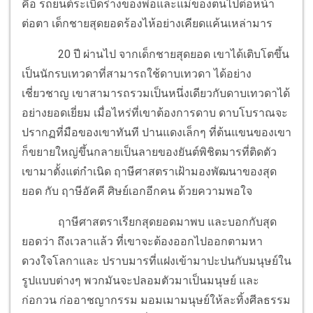
คือ รถยนต์ระเบิดร่างของพ่อและแม่ของตนไปต่อหน้า
ต่อตา เด็กชายสุดยอดร้องไห้อย่างเคียดแค้นเหล่ามาร
20 ปี ผ่านไป จากเด็กชายสุดยอด เขาได้เติบโตขึ้น
เป็นนักรบเทวดาที่สามารถใช้ดาบเทวดา ได้อย่าง
เชี่ยวชาญ เขาสามารถรวมเป็นหนึ่งเดียวกับดาบเทวดาได้
อย่างยอดเยี่ยม เมื่อไหร่ที่เขาต้องการดาบ ดาบโบราณจะ
ปรากฏที่มือของเขาทันที ปานแดงเล็กๆ ที่ต้นแขนของเขา
ก็ขยายใหญ่ขึ้นกลายเป็นลายของยันต์พิชิตมารที่ติดตัว
เขามาตั้งแต่กำเนิด ฤาษีศาสตราเฝ้ามองพัฒนาของสุด
ยอด กับ ฤาษีอัคคี ศิษย์เอกอีกคน ด้วยความพอใจ
ฤาษีศาสตราเรียกสุดยอดมาพบ และบอกกับสุด
ยอดว่า ถึงเวลาแล้ว ที่เขาจะต้องออกไปออกตามหา
ดวงใจโลกาและ ปราบมารที่แฝงเข้ามาปะปนกับมนุษย์ใน
รูปแบบต่างๆ พวกมันจะปลอมตัวมาเป็นมนุษย์ และ
ก่อกวน ก่ออาชญากรรม มอมเมามนุษย์ให้ละทิ้งศีลธรรม