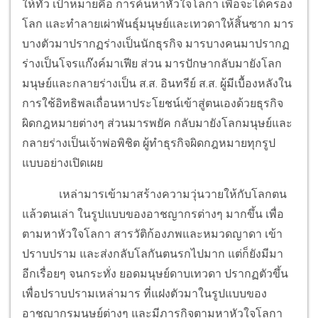
ให้ทั่ว เป้าหมายคือ การค้นหาหัวใจโลกา เพื่อจะได้ครอง
โลก และทำลายเผ่าพันธุ์มนุษย์และเทวดาให้สิ้นซาก มาร
บางตัวมาปรากฏร่างเป็นนักธุรกิจ มารบางคนมาปรากฏ
ร่างเป็นโจรแก๊งค์มาเฟีย ส่วน มารปักษากลับมายังโลก
มนุษย์และกลายร่างเป็น ส.ส. อินทรีย์ ส.ส. ผู้มีเบื้องหลังใน
การใช้อิทธิพลเถื่อนหาประโยชน์เข้าสู่ตนเองด้วยธุรกิจ
ผิดกฎหมายต่างๆ ส่วนมารพยัค กลับมายังโลกมนุษย์และ
กลายร่างเป็นเจ้าพ่อพิชิต ผู้ทำธุรกิจผิดกฎหมายทุกรูป
แบบอย่างเปิดเผย
เหล่ามารเข้ามาสร้างความวุ่นวายให้กับโลกตน
แล้วตนเล่า ในรูปแบบของอาชญากรต่างๆ มากขึ้น เพื่อ
ตามหาหัวใจโลกา สารวัติก้องภพและหมวดญาดา เข้า
ปราบปราม และส่งกลับโลกันตนรกไปมาก แต่ก็ยังมีมา
อีกเรื่อยๆ จนกระทั่ง ยอดมนุษย์ดาบเทวดา ปรากฏตัวขึ้น
เพื่อปราบปรามเหล่ามาร ที่แฝงตัวมาในรูปแบบของ
อาชญากรมนุษย์ต่างๆ และมีภารกิจตามหาหัวใจโลกา