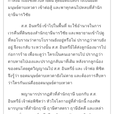
กำลังมาแย่งชิงตัวปลายฝน สุดยอดแปลงร่างเป็นยอด
มนุษย์ดาบเทวดา เข้าต่อสู้ และพาทุกคนไปหลบที่สำนัก
ฤาษีมารวิชัย
ส.ส. อินทรีย์ เข้าไปในพื้นที่ จะใช้อำนาจในการ
เวรคืนที่ดินของสำนักฤาษีมารวิชัย และพยายามเข้าไปดู
ที่หอโบราณว่าดาบโบราณยังอยู่หรือไม่ ปรากฏว่าดาบยัง
อยู่ จึงจะกลับ ระหว่างนั้น ส.ส. อินทรีย์ได้ส่งลูกน้องมารไป
ก่อการร้าย เพื่อจะดูว่า ใครเป็นคนเอาดาบไป ปรากฏว่า
ดาบหายไปเองและปรากฏกลับมาที่เดิม หลังจากลูกน้อง
ของตนโดยดูดวิญญาณไป ส.ส. อินทรีย์ และ เจ้าพ่อ พิชิต
จึงรู้ว่า ยอดมนุษย์ดาบเทวดายังไม่ตาย และต้องการสืบหา
ว่าใครกันแน่คือยอดมนุษย์ดาบเทวดา
พญามารปรากฏตัวที่สำนักฤาษี บอกกับ ส.ส.
อินทรีย์ เจ้าพ่อพิชิตว่า หัวใจโลกาอยู่ที่สำนักนี้ กองทัพ
มารบุกมาที่สำนักฤาษี ฤาษีศาสตรา ฤาษีอัคคี และเหล่า