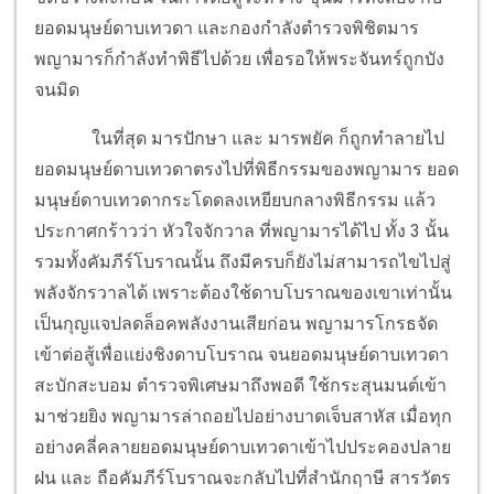
ยอดมนุษย์ดาบเทวดา และกองกำลังตำรวจพิชิตมาร
พญามารก็กำลังทำพิธีไปด้วย เพื่อรอให้พระจันทร์ถูกบัง
จนมิด
ในที่สุด มารปักษา และ มารพยัค ก็ถูกทำลายไป
ยอดมนุษย์ดาบเทวดาตรงไปที่พิธีกรรมของพญามาร ยอด
มนุษย์ดาบเทวดากระโดดลงเหยียบกลางพิธีกรรม แล้ว
ประกาศกร้าวว่า หัวใจจักวาล ที่พญามารได้ไป ทั้ง 3 นั้น
รวมทั้งคัมภีร์โบราณนั้น ถึงมีครบก็ยังไม่สามารถไขไปสู่
พลังจักรวาลได้ เพราะต้องใช้ดาบโบราณของเขาเท่านั้น
เป็นกุญแจปลดล็อคพลังงานเสียก่อน พญามารโกรธจัด
เข้าต่อสู้เพื่อแย่งชิงดาบโบราณ จนยอดมนุษย์ดาบเทวดา
สะบักสะบอม ตำรวจพิเศษมาถึงพอดี ใช้กระสุนมนต์เข้า
มาช่วยยิง พญามารล่าถอยไปอย่างบาดเจ็บสาหัส เมื่อทุก
อย่างคลี่คลายยอดมนุษย์ดาบเทวดาเข้าไปประคองปลาย
ฝน และ ถือคัมภีร์โบราณจะกลับไปที่สำนักฤาษี สารวัตร