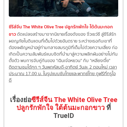
ซีรีส์จีน The White Olive Tree ปลูกรักพักใจ ใต้ต้นมะกอก
ขาว
ดัดแปลงสร้างมาจากนิยายเรื่องดังของ จิ่วเยว่ซี สู่ซีรีส์รัก
ผจญภัยในดินแดนที่เต็มไปด้วยอันตราย ระหว่างเธอกับเขาที่
ต้องเผชิญหน้าอยู่ท่ามกลางสมรภูมิที่เต็มไปด้วยความเสี่ยง ก่อ
เกิดเป็นความสัมพันธ์แนบชิดที่นำมาสู่ความพลิกผันอย่างไม่ทัน
ตั้งตัว พบการจับคู่กันของ "เฉินเจ๋อหยวน" กับ "เหลียงเจี๋ย"
ติดตามชมได้ทุก ๆ วันพฤหัสบดี-อาทิตย์ วันละ 2 ตอนใหม่ เวลา
ประมาณ 17.00 น. ในรูปแบบซับไทยและพากย์ไทย ดูฟรีที่ทรูไอ
ดี
เรื่องย่อ
ซีรีส์จีน The White Olive Tree
ปลูกรักพักใจ ใต้ต้นมะกอกขาว
ที่
TrueID