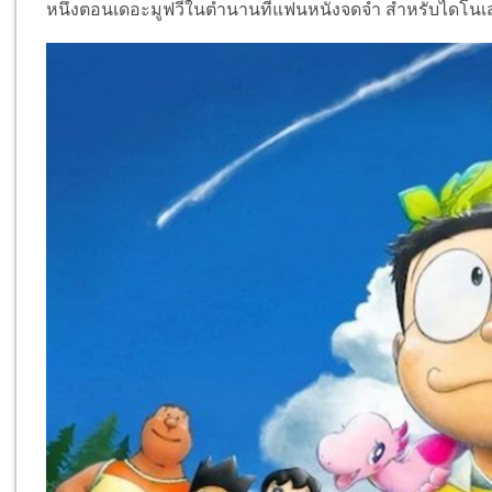
หนึ่งตอนเดอะมูฟวี่ในตำนานที่แฟนหนังจดจำ สำหรับไดโนเส