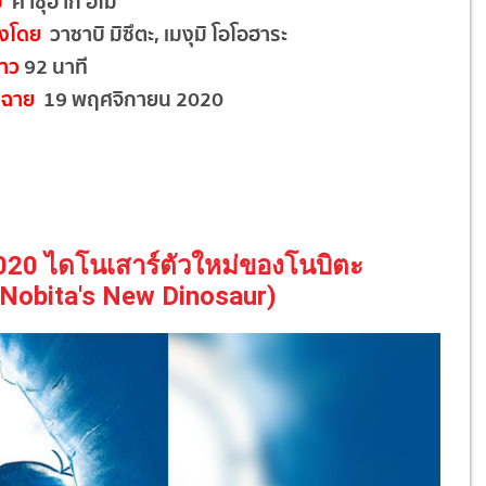
บ
คาซุอากิ อิไม
งโดย
วาซาบิ มิซึตะ, เมงุมิ โอโอฮาระ
าว
92 นาที
ฉาย
19 พฤศจิกายน 2020
 2020 ไดโนเสาร์ตัวใหม่ของโนบิตะ
Nobita's New Dinosaur)