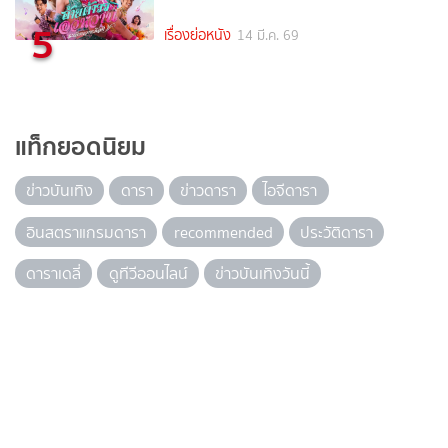
5
เรื่องย่อหนัง
14 มี.ค. 69
แท็กยอดนิยม
ข่าวบันเทิง
ดารา
ข่าวดารา
ไอจีดารา
อินสตราแกรมดารา
recommended
ประวัติดารา
ดาราเดลี่
ดูทีวีออนไลน์
ข่าวบันเทิงวันนี้