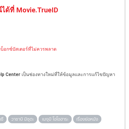
์ได้ที่ Movie.TrueID
บ็อกซ์บัสเตอร์ที่ไม่ควรพลาด
lp Center
เป็นช่องทางใหม่ที่ให้ข้อมูลและการแก้ไขปัญหา
ซึ
วาซาบิ มิซุตะ
เมงุมิ โอโอฮาระ
เรื่องย่อหนัง