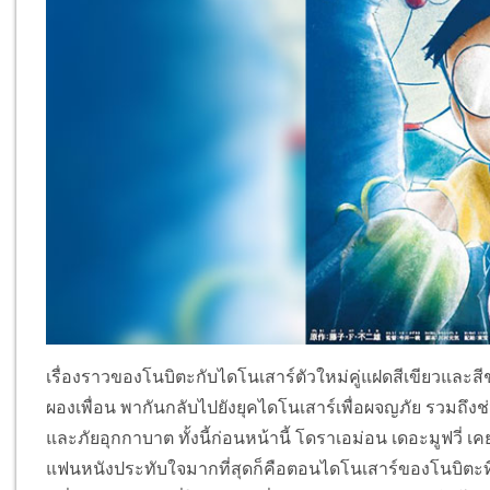
เรื่องราวของโนบิตะกับไดโนเสาร์ตัวใหม่คู่แฝดสีเขียวและสีชมพ
ผองเพื่อน พากันกลับไปยังยุคไดโนเสาร์เพื่อผจญภัย รวมถึ
และภัยอุกกาบาต ทั้งนี้ก่อนหน้านี้ โดราเอม่อน เดอะมูฟวี่ เค
แฟนหนังประทับใจมากที่สุดก็คือตอนไดโนเสาร์ของโนบิตะที่ช