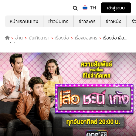
TH
เข้าสู่ระบบ
หน้าแรกบันเทิง
ข่าวบันเทิง
ข่าวละคร
ข่าวหนัง
รี
อ่าน
บันเทิงดารา
เรื่องย่อ
เรื่องย่อละคร
เรื่องย่อ เสือ
ชะนี เก้ง