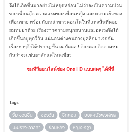
จึงได้เกิดขึ้นมาอย่างไม่หยุดหย่อน ไม่ว่าจะเป็นความป่วน
ของเพื่อนตุ๊ด ความแรดของเพื่อนหญิง และความเฮ้วของ
เพื่อนชาย พร้อมกับเหล่าชาวคอนโดในที่แห่งนั้นที่คอย
สมทบมาด้วย เรื่องราวความสนุกสนานและอลเวงจึงได้
เกิดขึ้นอยู่ทุกวี่วัน แน่นอนต่างคนต่างบุคลิกมาเจอกัน
เรื่องฮาๆจึงได้ปรากฏขึ้น ณ บัดดล ! ต้องคอยติดตามชม
กันว่าจะแซ่บฮาสักแค่ไหนเชียว
ชมทีวีออนไลน์ช่อง One HD แบบสดๆ ได้ที่นี่
Tags
จิ้ม ชวนชื่น
ช่องวัน
ซิทคอม
บอส-ณัชพงศ์พล
มะปราง-อาลิสา
ย้อนหลัง
หญิง-รฐา