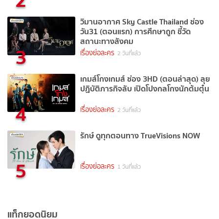
วิมานอากาศ Sky Castle Thailand ช่อง
วัน31 (ตอนแรก) การศึกษาถูก ชี้วัด
สถานะทางสังคม
3
เรื่องย่อละคร
2 วันที่แล้ว
เกมส์โกงเกมส์ ช่อง 3HD (ตอนล่าสุด) ลุย
ปฏิบัติภารกิจลับ เปิดโปงกลโกงนักต้มตุ๋น
4
เรื่องย่อละคร
2 วันที่แล้ว
รักษ์ ดูทุกตอนทาง TrueVisions NOW
5
เรื่องย่อละคร
1 วันที่แล้ว
แท็กยอดนิยม