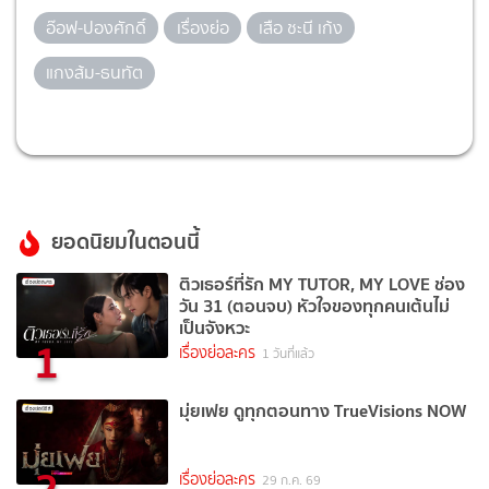
อ๊อฟ-ปองศักดิ์
เรื่องย่อ
เสือ ชะนี เก้ง
แกงส้ม-ธนทัต
ยอดนิยมในตอนนี้
ติวเธอร์ที่รัก MY TUTOR, MY LOVE ช่อง
วัน 31 (ตอนจบ) หัวใจของทุกคนเต้นไม่
เป็นจังหวะ
1
เรื่องย่อละคร
1 วันที่แล้ว
มุ่ยเฟย ดูทุกตอนทาง TrueVisions NOW
2
เรื่องย่อละคร
29 ก.ค. 69