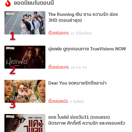
ยอดนิยมในตอนนี้
The Running เงิน งาน ความรัก ช่อง
3HD (ตอนล่าสุด)
1
เรื่องย่อละคร
21 ชั่วโมงที่แล้ว
มุ่ยเฟย ดูทุกตอนทาง TrueVisions NOW
2
เรื่องย่อละคร
29 ก.ค. 69
Dear You จดหมายรักถึงอาม่า
3
เรื่องย่อหนัง
5 วันที่แล้ว
แดง ไบเล่ย์ ช่องวัน31 (ตอนแรก)
มิตรภาพ ศักดิ์ศรี ความรัก และครอบครัว