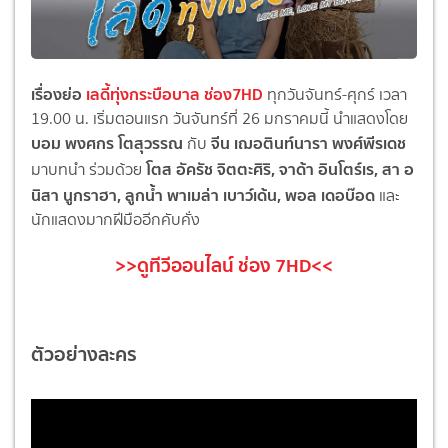
เรื่องย่อ
เลดี้ทุ่งกระบือบาล ช่อง7HD
ทุกวันจันทร์-ศุกร์ เวลา
19.00 น. เริ่มตอนแรก วันจันทร์ที่ 26 มกราคมนี้ นำแสดงโดย
บอม พงศกร โตสุวรรณ
จีน เฌอตินท์นารา พงศ์พีรเดช
กับ
โตส อัครัช จิตตะศิริ, จาด้า อินโตร์เร, สา อ
มาบทนำ ร่วมด้วย
นิสา นูกราฮา, ลูกน้ำ พาเมล่า เบาว์เด้น, พอล เดอบ๊อด
และ
นักแสดงมากฝีมืออีกคับคั่ง
>>ดูทีวีออนไลน์ ช่อง 7HD<<
ตัวอย่างละคร