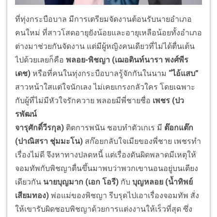
ที่ทุ่งกระบือบาล มีการเตรียมจัดงานต้อนรับนายอําเภอ
คนใหม่ ที่สาวโสดอายุยังน้อยและอายุเหลือน้อยทั้งอําเภอ
ต่างมาช่วยกันจัดงาน แต่มีผู้หญิงคนเดียวที่ไม่ได้ตื่นเต้น
ไปด้วยเลยก็คือ
พลอย-พิชญา (เฌอตินท์นารา พงศ์พีร
เดช)
หรือที่คนในทุ่งกระบือบาลรู้จักกันในนาม
“ไอ้แสบ”
สาวหน้าใสแต่ใจนักเลง ไม่เคยเกรงกลัวใคร โดยเฉพาะ
กับผู้ที่ไม่มีหัวใจรักควาย พลอยมีพี่ชายชื่อ
เพชร (ปว
รพัฒน์
จารุศักดิ์วีรกุล)
ติดการพนัน ชอบทำตัวเกเร มี
ต๊อกแต๊ก
(ปาณิสรา ชุ่มมะโน)
สก๊อยกลับใจเมียของพี่ชาย เพชรทํา
เรื่องไม่ดี จึงหาทางปลดหนี้ แต่เรื่องดันผิดพลาดมีเหตุให้
จอมทัพกับพิชญาตื่นขึ้นมาพบว่าพวกเขานอนอยู่บนเตียง
เดียวกัน
นายบุญมาก (เอก โอรี)
กับ
บุญหลอย (น้ำทิพย์
เสียมทอง)
พ่อแม่ของพิชญา รีบรุดไปเอาเรื่องจอมทัพ สั่ง
ให้เขารับผิดชอบพิชญาด้วยการแต่งงานให้เร็วที่สุด ซึ่ง