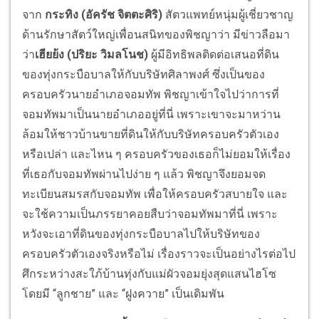
จาก
กระทิง (อัครัช จิตตะศิริ)
สัตวแพทย์หนุ่มผู้เชี่ยวชาญ
ด้านรักษาสัตว์ใหญ่เพื่อนสนิทของพิชญาว่า มีข่าวลือมา
ว่า
เฮียย้ง (ปริยะ วิมลโนช)
ผู้มีอิทธิพลติดต่อเสนอที่ดิน
ของทุ่งกระบือบาลให้กับบริษัทศิลาพงศ์ ซึ่งเป็นของ
ครอบครัวนายอําเภอจอมทัพ พิชญาเข้าใจไปว่าการที่
จอมทัพมาเป็นนายอําเภออยู่ที่นี่ เพราะเขาจะมาหว่าน
ล้อมให้ชาวบ้านขายที่ดินให้กับบริษัทครอบครัวตัวเอง
หรือเปล่า และไหน ๆ ครอบครัวของเธอก็ไม่ยอมให้เรื่อง
ที่เธอกับจอมทัพผ่านไปง่าย ๆ แล้ว พิชญาจึงยอมจด
ทะเบียนสมรสกับจอมทัพ เพื่อให้ครอบครัวสบายใจ และ
จะใช้ความเป็นภรรยาคอยสืบว่าจอมทัพมาที่นี่ เพราะ
หวังจะเอาที่ดินของทุ่งกระบือบาลไปให้บริษัทของ
ครอบครัวตัวเองจริงหรือไม่ เรื่องราวจะเป็นอย่างไรต่อไป
ศึกระหว่างสะใภ้บ้านทุ่งกับแม่ผัวจอมยุ่งสุดแสนไฮโซ
โดยมี “ลูกชาย” และ “ฝูงควาย” เป็นเดิมพัน