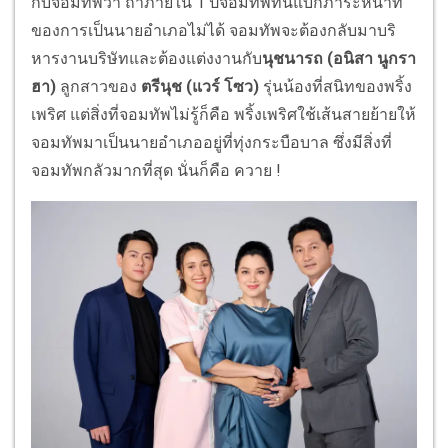
กับจอมทัพว่า ถ้าภายใน 1 ปีจอมทัพทนแบกภาระหน้าที่
ของการเป็นนายอําเภอไม่ได้ จอมทัพจะต้องกลับมาบริ
หารงานบริษัทและต้องแต่งงานกับ
นุชนารถ (อนิสา นูกรา
ฮา)
ลูกสาวของ
ตรีนุช (แวร์ โซว)
รุ่นน้องที่สนิทของพริ้ง
เพริศ แต่สิ่งที่จอมทัพไม่รู้ก็คือ พริ้งเพริศใช้เส้นสายย้ายให้
จอมทัพมาเป็นนายอําเภออยู่ที่ทุ่งกระบือบาล ซึ่งมีสิ่งที่
จอมทัพกลัวมากที่สุด นั่นก็คือ ควาย !