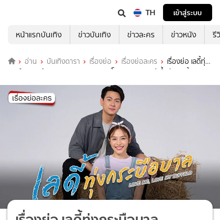
TH
เข้าสู่ระบบ
หน้าแรกบันเทิง
ข่าวบันเทิง
ข่าวละคร
ข่าวหนัง
รี
อ่าน
บันเทิงดารา
เรื่องย่อ
เรื่องย่อละคร
เรื่องย่อ เลดี้ทุ่ง
กระบือบาล ช่อง7HD (ตอนแรก) ละครโรแมนติกคอเมดี น้ำดี ชวนยิ้ม
เรื่องย่อ เลดี้ทุ่งกระบือบาล