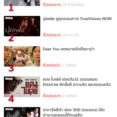
1
เรื่องย่อละคร
20 ชั่วโมงที่แล้ว
มุ่ยเฟย ดูทุกตอนทาง TrueVisions NOW
2
เรื่องย่อละคร
29 ก.ค. 69
Dear You จดหมายรักถึงอาม่า
3
เรื่องย่อหนัง
5 วันที่แล้ว
แดง ไบเล่ย์ ช่องวัน31 (ตอนแรก)
มิตรภาพ ศักดิ์ศรี ความรัก และครอบครัว
4
เรื่องย่อละคร
2 วันที่แล้ว
ปะการังสีดำ ช่อง 3HD (ตอนจบ) เปิด
ตำนานหลอนใต้ทะเลลึก