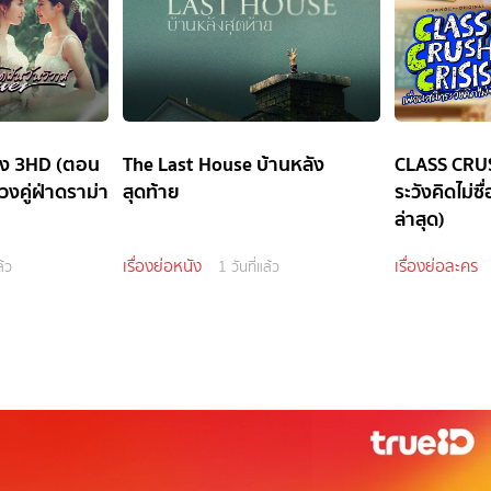
่อง 3HD (ตอน
The Last House บ้านหลัง
CLASS CRUS
วงคู่ฝ่าดราม่า
สุดท้าย
ระวังคิดไม่ซ
ล่าสุด)
เรื่องย่อหนัง
เรื่องย่อละคร
ล้ว
1 วันที่แล้ว