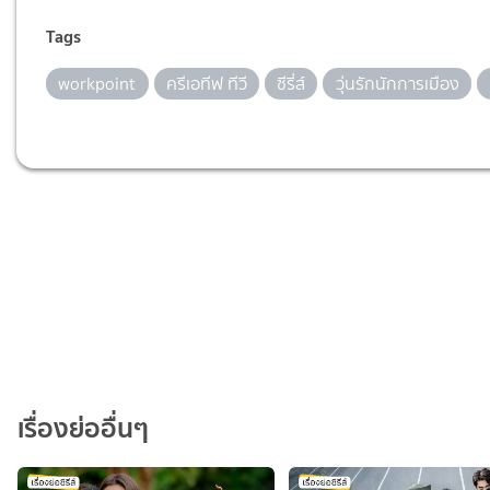
Tags
workpoint
ครีเอทีฟ ทีวี
ซีรี่ส์
วุ่นรักนักการเมือง
เรื่องย่ออื่นๆ