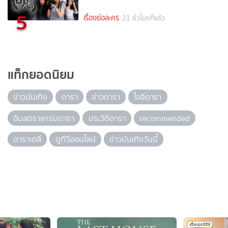
5
เรื่องย่อละคร
21 ชั่วโมงที่แล้ว
แท็กยอดนิยม
ข่าวบันเทิง
ดารา
ข่าวดารา
ไอจีดารา
อินสตราแกรมดารา
ประวัติดารา
recommended
ดาราเดลี่
ดูทีวีออนไลน์
ข่าวบันเทิงวันนี้