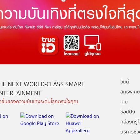
วันนี้
HE NEXT WORLD-CLASS SMART
สิทธิพิเศษ
NTERTAINMENT
ีกขั้นของความบันเทิงระดับโลกตรงใจคุณ
เกม
ช้อปปิ้ง
กล่องทรูไอ
บริการช่ว