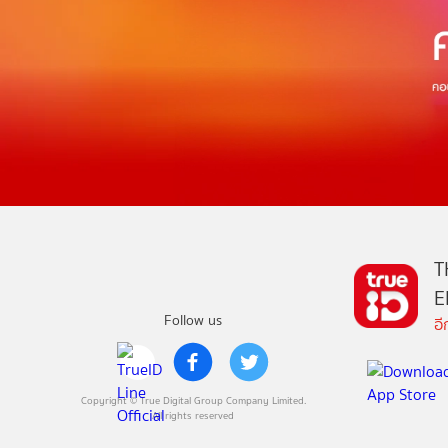
T
E
Follow us
อ
Copyright © True Digital Group Company Limited.
All rights reserved