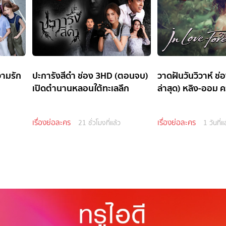
วามรัก
ปะการังสีดำ ช่อง 3HD (ตอนจบ)
วาดฝันวันวิวาห์ ช
เปิดตำนานหลอนใต้ทะเลลึก
ล่าสุด) หลิง-ออม ค
เรื่องย่อละคร
เรื่องย่อละคร
21 ชั่วโมงที่แล้ว
1 วันที่แ