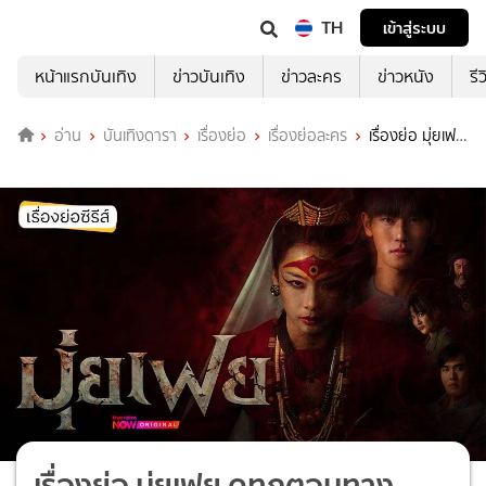
TH
เข้าสู่ระบบ
หน้าแรกบันเทิง
ข่าวบันเทิง
ข่าวละคร
ข่าวหนัง
รี
อ่าน
บันเทิงดารา
เรื่องย่อ
เรื่องย่อละคร
เรื่องย่อ มุ่ยเฟย
ดูทุกตอนทาง TrueVisions NOW
เรื่องย่อ มุ่ยเฟย ดูทุกตอนทาง