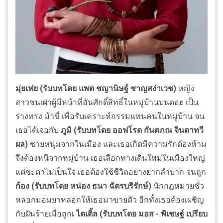
มุ่ยเฟย (รับบทโดย แพต ชญานิษฐ์ ชาญสง่าเวช)
หญิง
สาวชนเผ่าผู้มีหน้าที่อันศักดิ์สิทธิ์ในหมู่บ้านบนดอย เป็น
ร่างทรง ม้าขี่ เพื่อรับเคราะห์กรรมแทนคนในหมู่บ้าน จน
เธอได้เจอกับ
ภูมิ (รับบทโดย ออฟโรด กันตภณ จินดาทวี
ผล)
ชายหนุ่มจากในเมือง และเธอเกิดมีความรักต้องห้าม
จึงต้องหนีจากหมู่บ้าน เธอเลือกทางเดินใหม่ในเมืองใหญ่
แต่ชะตาไม่เป็นใจ เธอต้องใช้ชีวิตอย่างยากลำบาก จนถูก
ก้อง (รับบทโดย หน่อง ธนา ฉัตรบริรักษ์)
นักกฎหมายชั่ว
หลอกมอมยาหลอกให้เธอมาขายตัว อีกทั้งเธอต้องเผชิญ
กับฝันร้ายเมื่อถูก
เ ไตเติ้ล (รับบทโดย มอส - พิเชษฐ์ เปรียบ