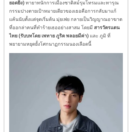
ยอดยิ่ง)
ทายาทนักการเมืองซาดิสม์รุมโทรมและทารุณ
กรรมปางตายเป้าหมายเดียวของเธอคือการกลับมาแก้
แค้นนับตั้งแต่จุดเริ่มต้น มุ่ยเฟย กลายเป็นวิญญาณอาฆาต
ที่ออกล่าคนที่ทำร้ายเธออย่างสาสม โดยมี
สารวัตรแดน
ไทย (รับบทโดย เพทาย ภูริต พลอยมีค่า)
และ ภูมิ ที่
พยายามหยุดยั้งโศกนาฏกรรมนองเลือดนี้