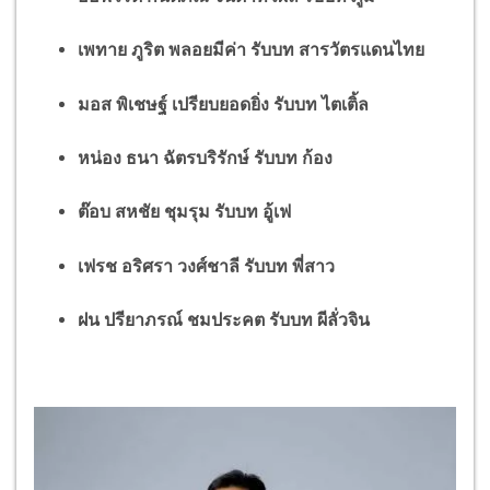
เพทาย ภูริต พลอยมีค่า รับบท สารวัตรแดนไทย
มอส พิเชษฐ์ เปรียบยอดยิ่ง รับบท ไตเติ้ล
หน่อง ธนา ฉัตรบริรักษ์ รับบท ก้อง
ต๊อบ สหชัย ชุมรุม รับบท อู้เฟ
เฟรช อริศรา วงศ์ชาลี รับบท พี่สาว
ฝน ปรียาภรณ์ ชมประคต รับบท ผีลั่วจิน