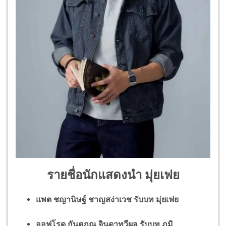
รายชื่อนักแสดงนำ มุ่ยเฟย
แพต ชญานิษฐ์ ชาญสง่าเวช รับบท มุ่ยเฟย
ออฟโรด กันตภณ จินดาทวีผล รับบท ภูมิ