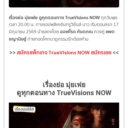
เรื่องย่อ มุ่ยเฟย ดูทุกตอนทาง TrueVisions NOW
ทุกวันพุธ
เวลา 20.00 น. ทางแอปพลิเคชันทรูวิชั่นส์ นาว เริ่มตอนแรก 17
ออฟโรด กันตภณ
แพต
มิถุนายน 2569 นำแสดงโดย
ควงคู่
ชญานิษฐ์
ถ่ายทอดโศกนาฏกรรมรักต้องห้าม
>>
สมัครแพ็กเกจ TrueVisions NOW สมัครเลย
<<
เรื่องย่อ มุ่ยเฟย
ดูทุกตอนทาง TrueVisions NOW