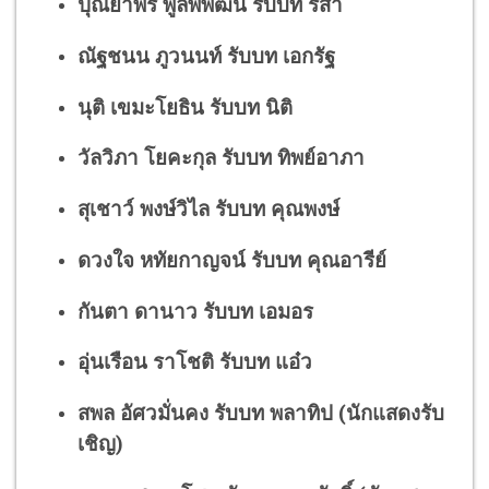
ปุณยาพร พูลพิพัฒน์ รับบท ริสา
ณัฐชนน ภูวนนท์ รับบท เอกรัฐ
นุติ เขมะโยธิน รับบท นิติ
วัลวิภา โยคะกุล รับบท ทิพย์อาภา
สุเชาว์ พงษ์วิไล รับบท คุณพงษ์
ดวงใจ หทัยกาญจน์ รับบท คุณอารีย์
กันตา ดานาว รับบท เอมอร
อุ่นเรือน ราโชติ รับบท แอ๋ว
สพล อัศวมั่นคง รับบท พลาทิป (นักแสดงรับ
เชิญ)