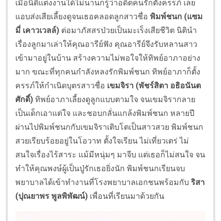
เมื่อนิติแต่งงานได้ไม่นานก็รู้ว่าอดีตคนรักตั้งครรภ์ เลย
แอบส่งเสียเลี้ยงดูจนเธอคลอดลูกสาวชื่อ
พิมพ์ชนก (แซม
มี่ เคาวเวลล์)
ต่อมาภัสสรป่วยเป็นมะเร็งเสียชีวิต นิตินำ
เรื่องลูกมาเล่าให้คุณอารีย์ฟัง คุณอารีย์จึงรับหลานสาว
เข้ามาอยู่ในบ้าน สร้างความไม่พอใจให้ทิพย์อาภาอย่าง
มาก ขณะที่ทุกคนกำลังหลงรักพิมพ์ชนก ทิพย์อาภาก็ตั้ง
ครรภ์ให้กำเนิดบุตรสาวชื่อ
เขมจิรา (พัชร์สิตา อธิอนันต
ศักดิ์)
ทิพย์อาภาเลี้ยงดูลูกแบบตามใจ จนเขมจิรากลาย
เป็นเด็กเอาแต่ใจ และชอบกลั่นแกล้งพิมพ์ชนก หลายปี
ผ่านไปพิมพ์ชนกกับเขมจิราเติบโตเป็นสาวสวย พิมพ์ชนก
สวยเรียบร้อยอยู่ในโอวาท ตั้งใจเรียน ไม่เที่ยวเตร่ ไม่
สนใจเรื่องไร้สาระ แม้มีหนุ่มๆ มาจีบ แต่เธอก็ไม่สนใจ จน
ทำให้คุณพงษ์ผู้เป็นปู่รักเธอยิ่งนัก พิมพ์ชนกเรียนจบ
พยาบาลได้เข้าทำงานที่โรงพยาบาลเอกชนพร้อมกับ
ริสา
(ปุณยาพร พูลพิพัฒน์)
เพื่อนที่เรียนมาด้วยกัน