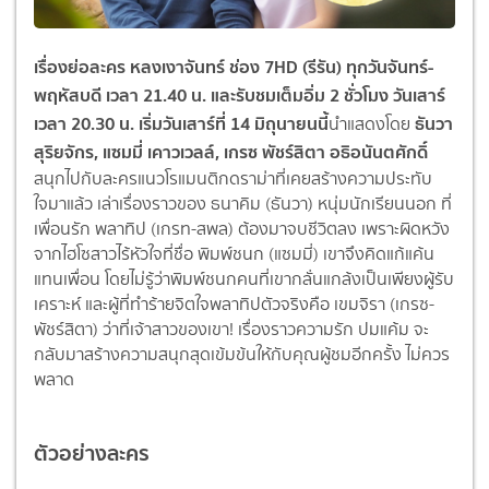
เรื่องย่อละคร หลงเงาจันทร์ ช่อง 7HD (รีรัน) ทุกวันจันทร์-
พฤหัสบดี เวลา 21.40 น. และรับชมเต็มอิ่ม 2 ชั่วโมง วันเสาร์
เวลา 20.30 น. เริ่มวันเสาร์ที่ 14 มิถุนายนนี้
ธันวา
นำแสดงโดย
สุริยจักร, แซมมี่ เคาวเวลล์, เกรซ พัชร์สิตา อธิอนันตศักดิ์
สนุกไปกับละครแนวโรแมนติกดราม่าที่เคยสร้างความประทับ
ใจมาแล้ว เล่าเรื่องราวของ ธนาคิม (ธันวา) หนุ่มนักเรียนนอก ที่
เพื่อนรัก พลาทิป (เกรท-สพล) ต้องมาจบชีวิตลง เพราะผิดหวัง
จากไฮโซสาวไร้หัวใจที่ชื่อ พิมพ์ชนก (แซมมี่) เขาจึงคิดแก้แค้น
แทนเพื่อน โดยไม่รู้ว่าพิมพ์ชนกคนที่เขากลั่นแกล้งเป็นเพียงผู้รับ
เคราะห์ และผู้ที่ทำร้ายจิตใจพลาทิปตัวจริงคือ เขมจิรา (เกรซ-
พัชร์สิตา) ว่าที่เจ้าสาวของเขา! เรื่องราวความรัก ปมแค้ม จะ
กลับมาสร้างความสนุกสุดเข้มข้นให้กับคุณผู้ชมอีกครั้ง ไม่ควร
พลาด
ตัวอย่างละคร