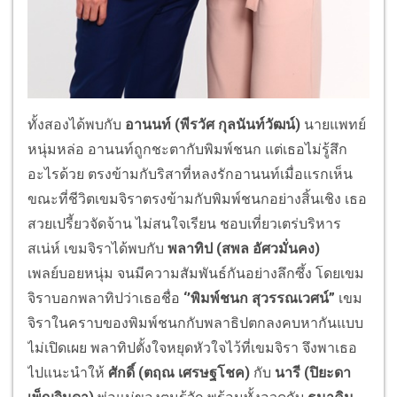
ทั้งสองได้พบกับ
อานนท์ (พีรวัศ กุลนันท์วัฒน์)
นายแพทย์
หนุ่มหล่อ อานนท์ถูกชะตากับพิมพ์ชนก แต่เธอไม่รู้สึก
อะไรด้วย ตรงข้ามกับริสาที่หลงรักอานนท์เมื่อแรกเห็น
ขณะที่ชีวิตเขมจิราตรงข้ามกับพิมพ์ชนกอย่างสิ้นเชิง เธอ
สวยเปรี้ยวจัดจ้าน ไม่สนใจเรียน ชอบเที่ยวเตร่บริหาร
สเน่ห์ เขมจิราได้พบกับ
พลาทิป (สพล อัศวมั่นคง)
เพลย์บอยหนุ่ม จนมีความสัมพันธ์กันอย่างลึกซึ้ง โดยเขม
จิราบอกพลาทิปว่าเธอชื่อ
‘’พิมพ์ชนก สุวรรณเวศน์”
เขม
จิราในคราบของพิมพ์ชนกกับพลาธิปตกลงคบหากันแบบ
ไม่เปิดเผย พลาทิปตั้งใจหยุดหัวใจไว้ที่เขมจิรา จึงพาเธอ
ไปแนะนำให้
ศักดิ์ (ตฤณ เศรษฐโชค)
กับ
นารี (ปิยะดา