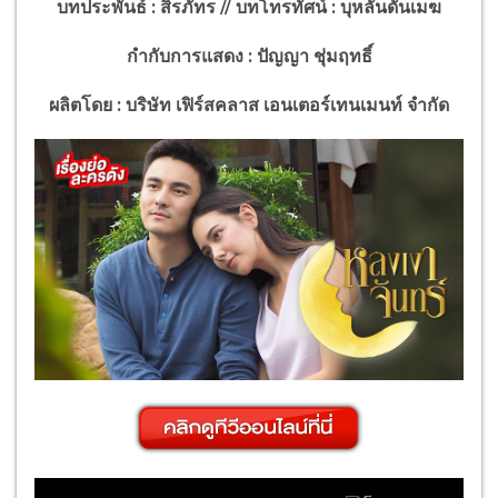
บทประพันธ์
: สิรภัทร // บทโทรทัศน์ : บุหลันดั้นเมฆ
กำกับการแสดง
: ปัญญา ชุ่มฤทธิ์
ผลิตโดย : บริษัท เฟิร์สคลาส เอนเตอร์เทนเมนท์ จำกัด