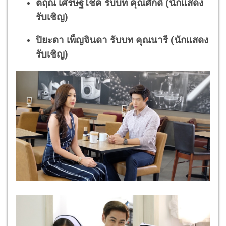
ตฤณ เศรษฐโชค รับบท คุณศักดิ์ (นักแสดง
รับเชิญ)
ปิยะดา เพ็ญจินดา รับบท คุณนารี (นักแสดง
รับเชิญ)