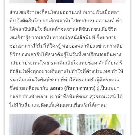
ส่วนเขมจิราเองก็สนใจหมออานนท์ เพราะเริ่มเบื่อพลา
ทิป จึงตัดสินใจบอกเลิกพลาทิปไปคบกับหมออานนท์ ทำ
ให้พลาธิปเสียใจ ดื่มเหล้าจนขาดสติขับรถชนเสียชีวิต
เขมจิรารู้ข่าวพลาทิปทางหน้าหนังสือพิมพ์ ก็พยายาม
ซ่อนอาการไว้ไม่ให้ใครรู้ พ่อของพลาทิปส่งข่าวการเสีย
ชีวิตของพลาธิปให้ธนาคิมรู้ในวันที่เขาเรียนจบเดินทาง
กลับมาประเทศไทย ธนาคิมเสียใจแทบช็อค ศักดิ์กับนารี
ตัดสินใจทิ้งทุกอย่างเดินทางไปทำใจที่ต่างประเทศ ทำให้
ธนาคิมแค้นใจพิมพ์ชนก ที่ทำให้ครอบครัวผู้มีพระคุณ
ซึ่งช่วยเหลือเขากับ
เอมอร (กันตา ดานาว)
ผู้เป็นแม่มา
ตลอด ต้องพังทลาย เขาจำชื่อพิมพ์ชนก สุวรรณเวศน์ ได้
ไม่มีวันลืม และคิดแก้แค้นแทนเพื่อนรักให้สาสม