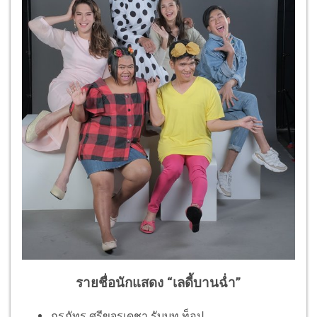
รายชื่อนักแสดง “เลดี้บานฉ่ำ”
ภรภัทร ศรีขจรเดชา รับบท ท็อป