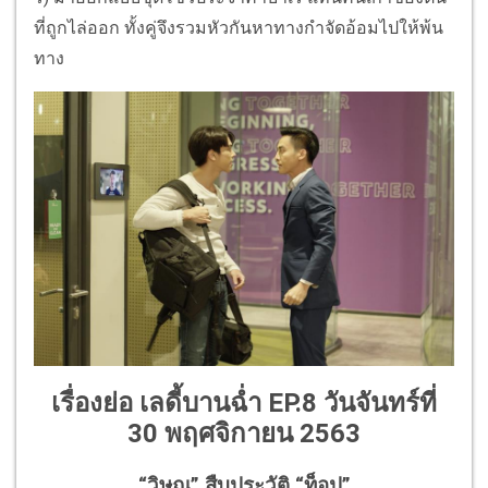
ที่ถูกไล่ออก ทั้งคู่จึงรวมหัวกันหาทางกำจัดอ้อมไปให้พ้น
ทาง
เรื่องย่อ เลดี้บานฉ่ำ EP.8 วันจันทร์ที่
30 พฤศจิกายน 2563
“วิษณุ” สืบประวัติ “ท็อป”