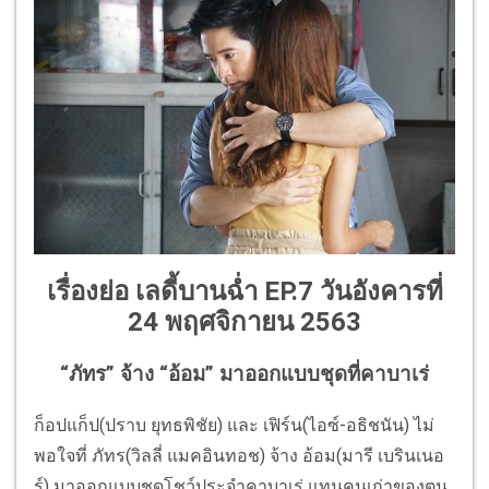
เรื่องย่อ เลดี้บานฉ่ำ EP.7 วันอังคารที่
24 พฤศจิกายน 2563
“ภัทร” จ้าง “อ้อม” มาออกแบบชุดที่คาบาเร่
ก็อปแก็ป(ปราบ ยุทธพิชัย) และ เฟิร์น(ไอซ์-อธิชนัน) ไม่
พอใจที่ ภัทร(วิลลี่ แมคอินทอช) จ้าง อ้อม(มารี เบรินเนอ
ร์) มาออกแบบชุดโชว์ประจำคาบาเร่ แทนคนเก่าของตน