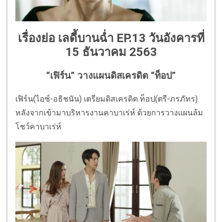
เรื่องย่อ เลดี้บานฉ่ำ EP.13 วันอังคารที่
15 ธันวาคม 2563
“เฟิร์น” วางแผนดิสเครดิต “ท็อป”
เฟิร์น(ไอซ์-อธิชนัน) เตรียมดิสเครดิต ท็อป(ตรี-ภรภัทร)
หลังจากเข้ามาบริหารงานคาบาเร่ห์ ด้วยการวางแผนล้ม
โชว์คาบาเร่ห์