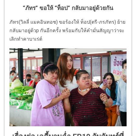
“ภัทร” ขอให้ “ท็อป” กลับมาอยู่ด้วยกัน
ภัทร(วิลลี่ แมคอินทอช) ขอร้องให้ ท็อป(ตรี-ภรภัทร) ย้าย
กลับมาอยู่ด้วp กันอีกครั้ง พร้อมกับให้คำมั่นสัญญาว่าจะ
เลิกทำคาบาเร่ต์