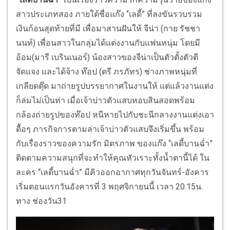
สาวประเภทสอง ภายใต้ชื่อแก๊ง “เลดี้” ที่ลงขันรวบรวม
เงินก้อนสุดท้ายที่มี เพื่อมาสานฝันให้ จีน่า (กาย รัชชา
นนท์) เพื่อนสาวในกลุ่มได้แต่งงานกับแฟนหนุ่ม โดยมี
อ้อม(มารี เบรินเนอร์) น้องสาวของจีน่าเป็นตัวตั้งตัวตี
จัดแจง และได้จ้าง ท๊อป (ตรี ภรภัทร) ช่างภาพหนุ่มที่
เกลียดตุ๊ด มาถ่ายรูปบรรยากาศในงานให้ แต่แล้วงานแต่ง
ก็ล่มไม่เป็นท่า เมื่อเจ้าบ่าวตัวแสบหอบสินสอดพร้อม
กล้องถ่ายรูปของท๊อป หนีหายไปกับชะนีกลางงานแต่งเอา
ดื้อๆ ภารกิจการตามล่าเจ้าบ่าวตัวแสบจึงเริ่มขึ้น พร้อม
กับเรื่องราวของความรัก มิตรภาพ ของแก๊ง “เลดี้บานฉ่ำ”
ติดตามความสนุกที่จะทำให้คุณหัวเราะทั้งน้ำตานี้ได้ ใน
ละคร “เลดี้บานฉ่ำ” มีคิวออกอากาศทุกวันจันทร์-อังคาร
เริ่มตอนแรกวันอังคารที่ 3 พฤศจิกายนนี้ เวลา 20.15น.
ทาง ช่องวัน31