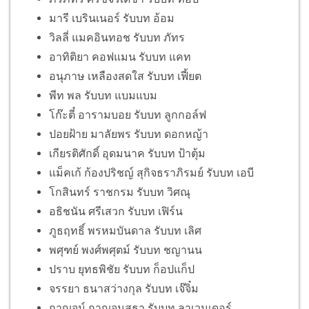
มารี เบรินเนอร์ รับบท อ้อม
วิลลี่ แมคอินทอช รับบท ภัทร
อาทิติยา คอฟแมน รับบท แคท
อนุภาษ เหลืองสดใส รับบท เฟี้ยต
พีท พล รับบท แบมแบม
โก๊ะตี๋ อารามบอย รับบท ลูกกอล์ฟ
ปอยฝ้าย มาลัยพร รับบท ดอกหญ้า
เกียรติศักดิ์ อุดมนาค รับบท ป้าตุ้ม
แม็คเก้ ก้องปริชญ์ สุกิจธราภิรมย์ รับบท เอบี
โกสินทร์ ราชกรม รับบท วิศณุ
อธิชนัน ศรีเสวก รับบท เฟิร์น
ภูธฤทธิ์ พรหมบันดาล รับบท เลิศ
พศุฑย์ พงศ์พศุตม์ รับบท ชญานน
ปราบ ยุทธพิชัย รับบท ก็อปแก็ป
จรรยา ธนาสว่างกุล รับบท เจ๊จิ๋ม
กาญจน์ กาญจนสุธา รับบท ลาเวนเดอร์