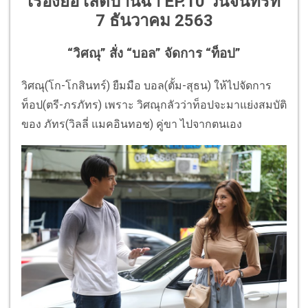
เรื่องย่อ เลดี้บานฉ่ำ EP.10 วันจันทร์ที่
7 ธันวาคม 2563
“วิศณุ” สั่ง “บอล” จัดการ “ท็อป”
วิศณุ(โก-โกสินทร์) ยืมมือ บอล(ตั้ม-สุธน) ให้ไปจัดการ
ท็อป(ตรี-ภรภัทร) เพราะ วิศณุกลัวว่าท็อปจะมาแย่งสมบัติ
ของ ภัทร(วิลลี่ แมคอินทอช) คู่ขา ไปจากตนเอง