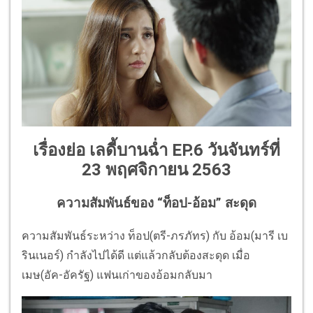
เรื่องย่อ เลดี้บานฉ่ำ EP.6 วันจันทร์ที่
23 พฤศจิกายน 2563
ความสัมพันธ์ของ “ท็อป-อ้อม” สะดุด
ความสัมพันธ์ระหว่าง ท็อป(ตรี-ภรภัทร) กับ อ้อม(มารี เบ
รินเนอร์) กำลังไปได้ดี แต่แล้วกลับต้องสะดุด เมื่อ
เมษ(อัค-อัครัฐ) แฟนเก่าของอ้อมกลับมา