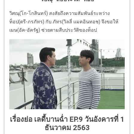
วิศณุ(โก-โกสินทร์) สงสัยถึงความสัมพันธ์ระหว่าง
ท็อป(ตรี-ภรภัทร) กับ ภัทร(วิลลี่ แมคอินทอช) จึงขอให้
เมษ(อัค-อัครัฐ) ช่วยตามสืบประวัติของท็อป
เรื่องย่อ เลดี้บานฉ่ำ EP.9 วันอังคารที่ 1
ธันวาคม 2563