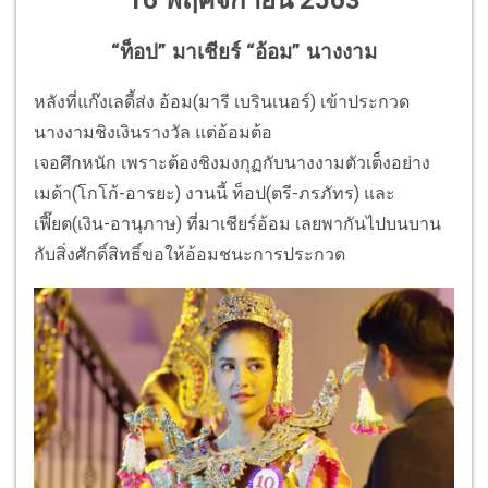
“ท็อป” มาเชียร์ “อ้อม” นางงาม
หลังที่แก๊งเลดี้ส่ง อ้อม(มารี เบรินเนอร์) เข้าประกวด
นางงามชิงเงินรางวัล แต่อ้อมต้อ
เจอศึกหนัก เพราะต้องชิงมงกุฏกับนางงามตัวเต็งอย่าง
เมด้า(โกโก้-อารยะ) งานนี้ ท็อป(ตรี-ภรภัทร) และ
เฟี๊ยต(เงิน-อานุภาษ) ที่มาเชียร์อ้อม เลยพากันไปบนบาน
กับสิ่งศักดิ์สิทธิ์ขอให้อ้อมชนะการประกวด