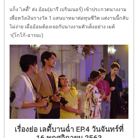
แก็ง “เลดี้” ส่ง อ้อม(มารี เบรินเนอร์) เข้าประกวดนางงาม
เพื่อหวังเงินรางวัล 1 แสนบาทมาต่อทุนชีวิต แต่งานนี้กลับ
ไม่ง่าย เมื่ออ้อมต้องเจอกับนางงามตัวเต็งอย่าง เมด้
า(โกโก้-อารยะ)
เรื่องย่อ เลดี้บานฉ่ำ EP.4 วันจันทร์ที่
16 พฤศจิกายน 2563