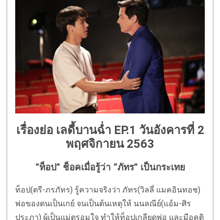
เรื่องย่อ เลดี้บานฉ่ำ EP.1 วันอังคารที่ 2
พฤศจิกายน 2563
“ท็อป” ช็อคเมื่อรู้ว่า “ภัทร” เป็นกระเทย
ท็อป(ตรี-ภรภัทร) รู้ความจริงว่า ภัทร(วิลลี่ แมคอินทอช)
พ่อของตนเป็นเกย์ จนเป็นต้นเหตุให้ นนลณีย์(แอ้ม-ศิร
ประภา) ผู้เป็นแม่ตรอมใจ ทำให้ท็อปเกลียดพ่อ และมีอคติ