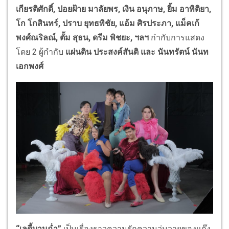
เกียรติศักดิ์, ปอยฝ้าย มาลัยพร, เงิน อนุภาษ, ยิ้ม อาทิติยา,
โก โกสินทร์, ปราบ ยุทธพิชัย, แอ้ม ศิรประภา, แม็คเก้
พงศ์ณริลณ์, ตั้ม สุธน, ดรีม พิชยะ,
ฯลฯ
กำกับการแสดง
โดย 2 ผู้กำกับ
แผ่นดิน ประสงค์สันติ และ นันทรัตน์ นันท
เอกพงศ์
“เลดี้บานฉ่ำ”
เป็นเรื่องราวความรักความวุ่นวายของแก๊ง