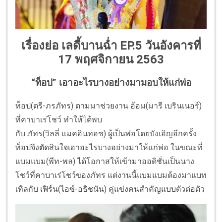
เรื่องย่อ เลดี้บานฉ่ำ EP.5 วันอังคารที่
17 พฤศจิกายน 2563
“ท็อป” เอาอะไรบางอย่างมามอบให้แก่พ่อ
ท็อป(ตรี-ภรภัทร) ตามมาช่วยงาน อ้อม(มารี เบรินเนอร์)
ที่คาบาเร่โชว์ ทำให้ได้พบ
กับ ภัทร(วิลลี่ แมคอินทอช) ผู้เป็นพ่อโดยบังเอิญอีกครั้ง
ท็อปจึงตัดสินใจเอาอะไรบางอย่างมาให้แก่พ่อ ในขณะที่
แบมแบม(พีท-พล) ได้โอกาสให้เข้ามาออดิชั่นเป็นนาง
โชว์ที่คาบาเร่โชว์ของภัทร แต่งานนี้แบมแบมต้องมาแบท
เทิลกับ เฟิร์น(ไอซ์-อธิชนัน) คู่แข่งคนสำคัญแบบตัวต่อตัว