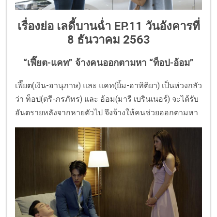
เรื่องย่อ เลดี้บานฉ่ำ EP.11 วันอังคารที่
8 ธันวาคม 2563
“เฟี๊ยต-แคท” จ้างคนออกตามหา “ท็อป-อ้อม”
เฟี๊ยต(เงิน-อานุภาษ) และ แคท(ยิ้ม-อาทิติยา) เป็นห่วงกลัว
ว่า ท็อป(ตรี-ภรภัทร) และ อ้อม(มารี เบรินเนอร์) จะได้รับ
อันตรายหลังจากหายตัวไป จึงจ้างให้คนช่วยออกตามหา