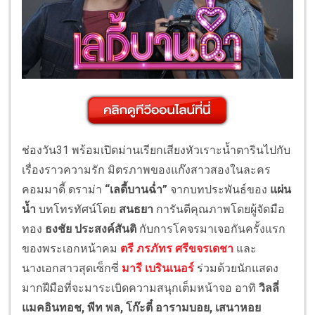
ช่องวัน31 พร้อมเปิดม่านเรียกเสียงหัวเราะน้ำตารินไปกับ
เรื่องราวความรัก มิตรภาพของแก๊งสาวสองในละคร
คอมมาดี้ ดราม่า
“เลดี้บานฉ่ำ”
จากบทประพันธ์ของ
แผ่น
น้ำ
บทโทรทัศน์โดย
สนธยา
การันตีคุณภาพโดยผู้จัดมือ
ทอง
ธงชัย ประสงค์สันติ
กับการโคจรมาเจอกันครั้งแรก
ของพระเอกหน้าคม
ตรี ภรภัทร ศรีขจรเดชา
และ
นางเอกสาวสุดเซ็กซี่
มารี เบรินเนอร์
ร่วมด้วยนักแสดง
มากฝีมือที่จะมาระเบิดความสนุกเต็มหน้าจอ อาทิ
วิลลี่
แมคอินทอช, พีท พล, โก๊ะตี๋ อารามบอย, เสนาหอย