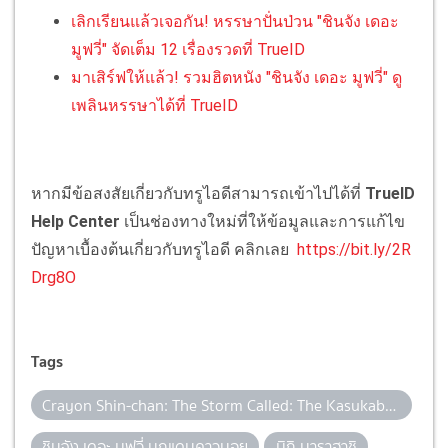
เลิกเรียนแล้วเจอกัน! หรรษาปั่นป่วน "ชินจัง เดอะ
มูฟวี่" จัดเต็ม 12 เรื่องรวดที่ TrueID
มาเสิร์ฟให้แล้ว! รวมฮิตหนัง "ชินจัง เดอะ มูฟวี่" ดู
เพลินหรรษาได้ที่ TrueID
หากมีข้อสงสัยเกี่ยวกับทรูไอดีสามารถเข้าไปได้ที่
TrueID
Help Center
เป็นช่องทางใหม่ที่ให้ข้อมูลและการแก้ไข
ปัญหาเบื้องต้นเกี่ยวกับทรูไอดี คลิกเลย
https://bit.ly/2R
Drg8O
Tags
Crayon Shin-chan: The Storm Called: The Kasukabe Boys of the Evening Sun
ชินจัง เดอะ มูฟวี่ บุกแดนคาวบอย
มิกิ นาราฮาชิ