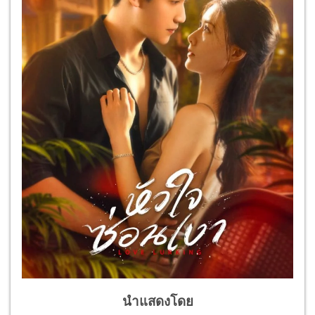
นำแสดงโดย