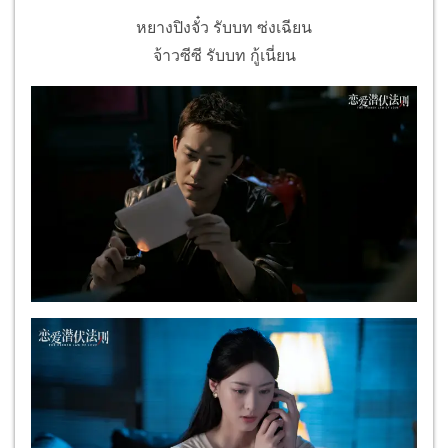
หยางปิงจั๋ว รับบท ซ่งเฉียน
จ้าวซีซี รับบท กู้เนี่ยน