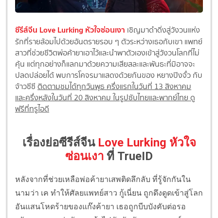
ซีรีส์จีน Love Lurking หัวใจซ่อนเงา
เชิญมาดำดิ่งสู่วังวนแห่ง
รักที่รายล้อมไปด้วยอันตรายรอบ ๆ ตัวระหว่างเธอกับเขา แพทย์
สาวที่ช่วยชีวิตพ่อค้ายาเอาไว้และนำพาตัวเองเข้าสู่วังวนโลกที่ไม่
คุ้น แต่ทุกอย่างก็แลกมาด้วยความเสียสละและพันธะที่มิอาจจะ
ปลดปล่อยได้ พบการโคจรมาแสดงด้วยกันของ หยางปิงจั๋ว กับ
จ้าวซีซี
ติดตามชมได้ทุกวันพุธ ครึ่งแรกในวันที่ 13 สิงหาคม
และครึ่งหลังในวันที่ 20 สิงหาคม ในรูปซับไทยและพากย์ไทย ดู
ฟรีที่ทรูไอดี
เรื่องย่อซีรีส์จีน
Love Lurking หัวใจ
ซ่อนเงา
ที่ TrueID
หลังจากที่ช่วยเหลือพ่อค้ายาเสพติดลึกลับ ที่รู้จักกันใน
นามว่า เค ทำให้ศัลยแพทย์สาว กู้เนี่ยน ถูกดึงดูดเข้าสู่โลก
อันแสนโหดร้ายของแก๊งค้ายา เธอถูกบีบบังคับต่อรอ