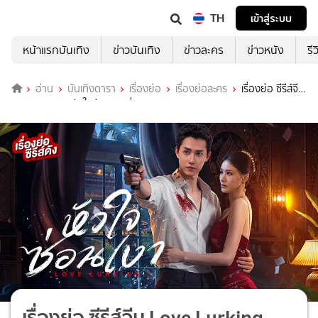
TH
เข้าสู่ระบบ
หน้าแรกบันเทิง
ข่าวบันเทิง
ข่าวละคร
ข่าวหนัง
รี
อ่าน
บันเทิงดารา
เรื่องย่อ
เรื่องย่อละคร
เรื่องย่อ ซีรีส์จีน
Love Lurking หัวใจซ่อนเงา ที่ TrueID
เรื่องย่อ ซีรีส์จีน Love Lurking