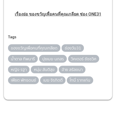
เรื่องย่อ ของขวัญเพื่อคนที่คุณเกลียด ช่อง ONE31
Tags
ของขวัญเพื่อคนที่คุณเกลียด
ช่องวัน31
น้ำตาล ทิพนารี
ปุยเมฆ นภสร
วิคเตอร์ ชัชชวิศ
หญิง รฐา
หนุ่ม สันติสุข
อ้าย สรัลชนา
เฟียต พัทธดนย์
เมฆ จิรกิตติ์
โทนี่ รากแก่น