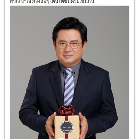
พวกเขาเองก็ค่อยๆ เติบโตขึ้นด้วยเช่นกัน