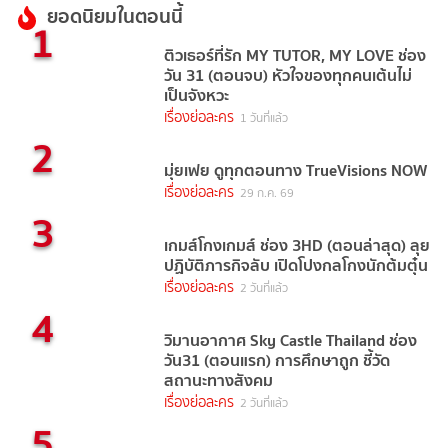
ยอดนิยมในตอนนี้
1
ติวเธอร์ที่รัก MY TUTOR, MY LOVE ช่อง
วัน 31 (ตอนจบ) หัวใจของทุกคนเต้นไม่
เป็นจังหวะ
เรื่องย่อละคร
1 วันที่แล้ว
2
มุ่ยเฟย ดูทุกตอนทาง TrueVisions NOW
เรื่องย่อละคร
29 ก.ค. 69
3
เกมส์โกงเกมส์ ช่อง 3HD (ตอนล่าสุด) ลุย
ปฏิบัติภารกิจลับ เปิดโปงกลโกงนักต้มตุ๋น
เรื่องย่อละคร
2 วันที่แล้ว
4
วิมานอากาศ Sky Castle Thailand ช่อง
วัน31 (ตอนแรก) การศึกษาถูก ชี้วัด
สถานะทางสังคม
เรื่องย่อละคร
2 วันที่แล้ว
5