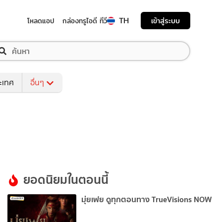
TH
เข้าสู่ระบบ
โหลดแอป
กล่องทรูไอดี ทีวี
ระเทศ
อื่นๆ
ยอดนิยมในตอนนี้
มุ่ยเฟย ดูทุกตอนทาง TrueVisions NOW