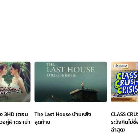
่อง 3HD (ตอน
The Last House บ้านหลัง
CLASS CRUS
วงคู่ฝ่าดราม่า
สุดท้าย
ระวังคิดไม่ซ
ล่าสุด)