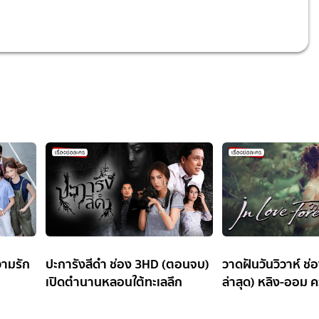
วามรัก
ปะการังสีดำ ช่อง 3HD (ตอนจบ)
วาดฝันวันวิวาห์ ช
เปิดตำนานหลอนใต้ทะเลลึก
ล่าสุด) หลิง-ออม ค