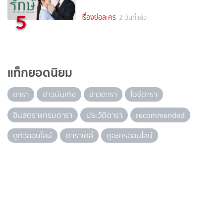
5
เรื่องย่อละคร
2 วันที่แล้ว
แท็กยอดนิยม
ดารา
ข่าวบันเทิง
ข่าวดารา
ไอจีดารา
อินสตราแกรมดารา
ประวัติดารา
recommended
ดูทีวีออนไลน์
ดาราเดลี่
ดูละครออนไลน์