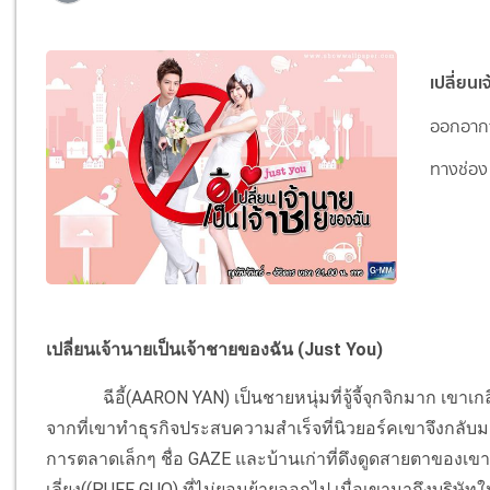
เปลี่ยนเ
ออกอากา
ทางช่อ
เปลี่ยนเจ้านายเป็นเจ้าชายของฉัน (Just You)
ฉีอี้(AARON YAN) เป็นชายหนุ่มที่จู้จี้จุกจิกมาก เขาเกลีย
จากที่เขาทำธุรกิจประสบความสำเร็จที่นิวยอร์คเขาจึงกลับมา
การตลาดเล็กๆ ชื่อ GAZE และบ้านเก่าที่ดึงดูดสายตาของเขา แต่ปัญ
เลี่ยง((PUFF GUO) ที่ไม่ยอมย้ายออกไป เมื่อเขามาถึงบริษัท