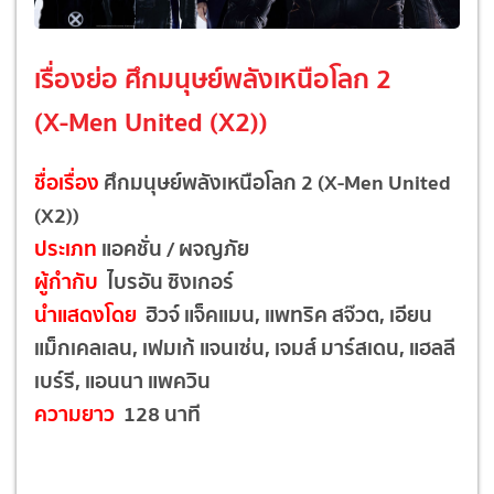
เรื่องย่อ ศึกมนุษย์พลังเหนือโลก 2
(X-Men United (X2))
ชื่อเรื่อง
ศึกมนุษย์พลังเหนือโลก 2 (X-Men United
(X2))
ประเภท
แอคชั่น / ผจญภัย
ผู้กำกับ
ไบรอัน ซิงเกอร์
นำแสดงโดย
ฮิวจ์ แจ็คแมน, แพทริค สจ๊วต, เอียน
แม็กเคลเลน, เฟมเก้ แจนเซ่น, เจมส์ มาร์สเดน, แฮลลี
เบร์รี, แอนนา แพควิน
ความยาว
128 นาที