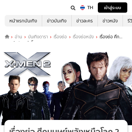
TH
เข้าสู่ระบบ
หน้าแรกบันเทิง
ข่าวบันเทิง
ข่าวละคร
ข่าวหนัง
รี
อ่าน
บันเทิงดารา
เรื่องย่อ
เรื่องย่อหนัง
เรื่องย่อ ศึก
มนุษย์พลังเหนือโลก 2 (X-Men United (X2))
เรื่องย่อ ศึกมนุษย์พลังเหนือโลก 2