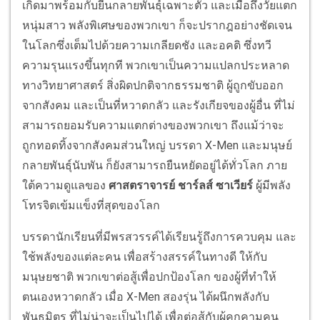
เกิดมาพร้อมกับยีนกลายพันธุ์เฉพาะตัว และเมื่อถึงวัยแตก
หนุ่มสาว พลังพิเศษของพวกเขา ก็จะปรากฎอย่างชัดเจน
ในโลกซึ่งเต็มไปด้วยความเกลียดชัง และอคติ ซึ่งทวี
ความรุนแรงขึ้นทุกที พวกเขาเป็นความแปลกประหลาด
ทางวิทยาศาสตร์ สิ่งผิดปกติจากธรรมชาติ ผู้ถูกขับออก
จากสังคม และเป็นที่หวาดกลัว และรังเกียจของผู้อื่น ที่ไม่
สามารถยอมรับความแตกต่างของพวกเขา ถึงแม้ว่าจะ
ถูกทอดทิ้งจากสังคมส่วนใหญ่ บรรดา X-Men และมนุษย์
กลายพันธุ์นับพัน ก็ยังสามารถยืนหยัดอยู่ได้ทั่วโลก ภาย
ใต้ความดูแลของ
ศาสตราจารย์ ชาร์ลส์ ซาเวียร์
ผู้มีพลัง
โทรจิตเข้มแข็งที่สุดของโลก
บรรดานักเรียนที่มีพรสวรรค์ได้เรียนรู้ถึงการควบคุม และ
ใช้พลังของแต่ละคน เพื่อสร้างสรรค์ในทางดี ให้กับ
มนุษยชาติ พวกเขาต่อสู้เพื่อปกป้องโลก ของผู้ที่ทำให้
ตนเองหวาดกลัว เมื่อ X-Men สองรุ่น ได้ผนึกพลังกับ
พันธมิตร ที่ไม่น่าจะเป็นไปได้ เพื่อต่อสู้กับผู้คุกคามคน