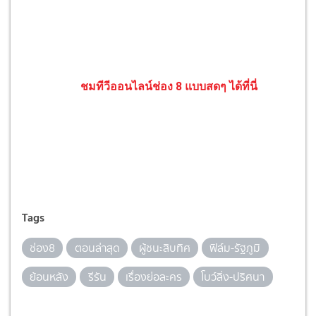
ชมทีวีออนไลน์ช่อง 8 แบบสดๆ ได้ที่นี่
Tags
ช่อง8
ตอนล่าสุด
ผู้ชนะสิบทิศ
ฟิล์ม-รัฐภูมิ
ย้อนหลัง
รีรัน
เรื่องย่อละคร
โบว์ลิ่ง-ปริศนา