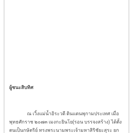
ผู้ชนะสิบทิศ
ณ เวิ้งแม่น้ำอิระวดี ดินแดนพุกามประเทศ เมื่อ
พุทธศักราช ๒๐๗๓ เมงกะยินโย(รอน บรรจงสร้าง) ได้ตั้ง
ตนเป็นกษัตริย์ ทรงพระนามพระเจ้ามหาสิริชัยะสุระ ยก