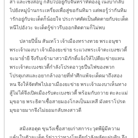
สา และเชงสอบู กลับไปอยู่กับจันทราที่ตองอู เนงบากลับ
ไปยังหมู่บ้านกระเหรี่ยงเพื่อสู่ขอกันทิมา แต่พอรู้ว่ากันทิม
ารักอยู่กับจะเด็ดก็น้อยใจ ประกาศตัดเป็นตัดตายกับจะเด็ด
หนีไปอังวะ จะเด็ดรู้ข่าวรีบออกติดตามก็ไม่พบ
ปลายปีนั้น สันเทโว เจ้าเมืองทรางทวย พระอนุชา
พระเจ้าเมงบา เจ้าเมืองยะข่าย ระแวงพระเจ้าตะเบงชเวตี้
จะมาย่ำยี จึงรีบเข้ามาสวามิภักดิ์แจ้งให้ไปตียะข่ายแทน
พระเจ้าตะเบงชเวตี้กำลังโปรดอาวุธปืนไฟของพวก
โปรตุเกสและอยากล้างอายที่ทำศึกแพ้จะเด็ดมาถึงสอง
หน จึงให้จัดทัพไปเอาเมืองยะข่าย พระเจ้าเมงบาเห็นทาง
สู้ไม่ได้จึงเปิดเมืองรับตะเบงชเวตี้ พร้อมกับถวาย ตะละแม่
มุขอาย พระธิดาเชื้อสายมองโกลเป็นมเหสี มังตราโปรด
มุขอายมากจึงไม่ยอมกลับหงสาวดี
สมิงสอตุด ขุนวังเชื้อสายเก่าสการะวุตพีผู้มีความ
แค้นในตัวจะเด็ด รู้ข่าวว่าทางโยเดียกำลังผลัดแผ่นดิน จึง