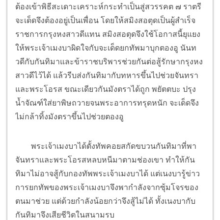
ต้องเข้าพิธีสะเดาะเคราะห์กระทำเป็นสู่สวรรคต ๗ ราตรี
จะเด็ดจึงต้องอยู่เป็นเพื่อน โดยให้สมิงสอตุดเป็นผู้สำเร็จ
ราชการกรุงหงสาวดีแทน สมิงสอตุดจึงใช้โอกาสนี้ยุแยง
ให้พระเจ้าเมงบาผิดใจกับจะเด็ดยกทัพมาบุกตองอู นันท
วดีกับกันทิมาและข้าราชบริพารช่วยกันต่อสู้รักษากรุงหง
สาวดีไว้ได้ แล้วรีบส่งกันทิมากับทหารขึ้นไปช่วยจันทรา
และพระโอรส ขณะเดียวกันมังตราได้ถูก พยัตตบะ ปรุง
น้ำจัณฑ์ใส่ยาพิษถวายจนพระอาการทรุดหนัก จะเด็ดจึง
ไม่กล้าทิ้งมังตราขึ้นไปช่วยตองอู
พระเจ้าเมงบาได้ตั้งทัพคอยสกัดขบวนกันทิมาที่พา
จันทราและพระโอรสหลบหนีมาตามช่องเขา ทำให้กัน
ทิมาไม่อาจสู้กับกองทัพพระเจ้าเมงบาได้ แต่เนงบารู้ข่าว
การยกทัพของพระเจ้าเมงบาจึงพากำลังจากซุ้มโจรของ
ตนมาช่วย แต่ด้วยกำลังน้อยกว่าจึงสู้ไม่ได้ ทั้งเนงบากับ
กันทิมาจึงเสียชีวิตในสนามรบ