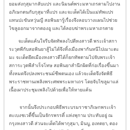
ยอมส่งกุสุมากลับแปร และนิมนต์พระมหาเถรตามไปงาน
อภิเษกตนกับกุสุมาที่แปร และจะเด็ดได้เป็นแม่ทัพแปร
แทนปะขันหวุ่นญี สอพินยารู้เรื่องจึงลอบวางแผนไปช่วย
ไขลูออกมาจากตองอู และได้ลอบฆ่าพระมหาเถรตาย
จะเด็ดแค้นใจรีบจัดทัพลงไปตีหงสาวดี พระเจ้าสกา
ระวุตพีกับสอพินยาสู้ไม่ได้จึงทิ้งเมืองพากันหนีไปเมาะตะ
มะ จะเด็ดยึดเมืองหงสาวดีได้ก็ยกทัพตามไปจับพระเจ้า
สการะวุตพีสำเร็จโทษ สอพินยาสำนึกผิดที่ก่อเรื่องขึ้นมา
ทั้งหมดจึงปลงพระชนม์ชีพตนเอง แล้วจะเด็ดจึงจัดพิธี
พระราชทานเพลิงพระศพพระมหาเถร โดยจับไขลูมาแล่
เนื้อเผาประชุมเพลิงไปด้วยเพื่อให้หายแค้น
จากนั้นจึงประกอบพิธีพระบรมราชาภิเษกพระเจ้า
ตะเบงชเวตี้ขึ้นเป็นจักรพรรดิ์ แห่งพุกาม ประทับอยู่ ณ
กรุงหงสาวดี ส่วนจะเด็ดได้พากุสุมา, มินบู, อเทตยา, ตอง