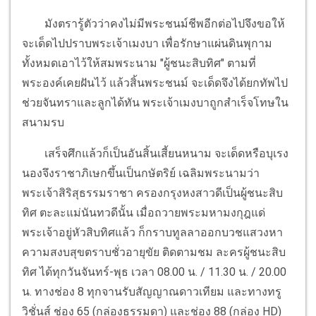
มังตรารู้ตัวว่าคงไม่มีพระชนม์ชีพอีกต่อไปจึงขอให้
จะเด็ดไปปราบพระเจ้าเมงบา เพื่อรักษาแผ่นดินพุกาม
ทั้งหมดเอาไว้ให้สมพระนาม "ผู้ชนะสิบทิศ" ตามที่
พระองค์เคยฝันไว้ แล้วสิ้นพระชนม์ จะเด็ดจึงได้ยกทัพไป
ช่วยจันทราและลูกได้ทัน พระเจ้าเมงบาถูกสำเร็จโทษใน
สนามรบ
เสร็จศึกแล้วก็เป็นอันสิ้นเสี้ยนหนาม จะเด็ดหรือบุเรง
นองจึงราชาภิเษกขึ้นเป็นกษัตริย์ เฉลิมพระนามว่า
พระเจ้าสิริสุธรรมราชา ครองกรุงหงสาวดีเป็นผู้ชนะสิบ
ทิศ ตะละแม่นันทวดีนั้น เมื่อถวายพระมหามงกุฎแด่
พระเจ้าอยู่หัวสิบทิศแล้ว ก็กราบทูลลาออกบวชแสวงหา
ความสงบสุขตราบชั่วอายุขัย ติดตามชม ละครผู้ชนะสิบ
ทิศ ได้ทุกวันจันทร์-พุธ เวลา 08.00 น. / 11.30 น. / 20.00
น. ทางช่อง 8 ทุกจานรับสัญญาณดาวเทียม และทางทรู
วิชั่นส์ ช่อง 65 (กล่องธรรมดา) และช่อง 88 (กล่อง HD)