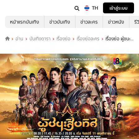
TH
เข้าสู่ระบบ
หน้าแรกบันเทิง
ข่าวบันเทิง
ข่าวละคร
ข่าวหนัง
รี
อ่าน
บันเทิงดารา
เรื่องย่อ
เรื่องย่อละคร
เรื่องย่อ ผู้ชนะ
สิบทิศ