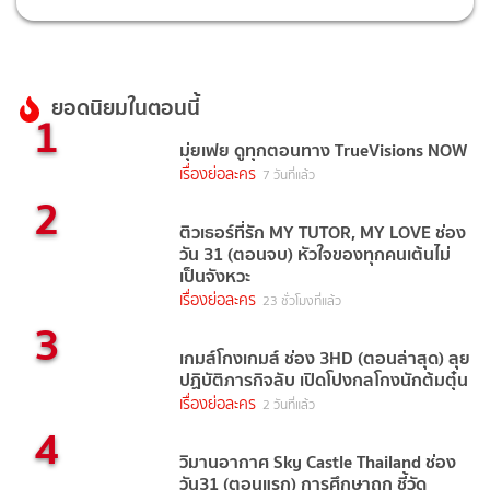
ยอดนิยมในตอนนี้
1
มุ่ยเฟย ดูทุกตอนทาง TrueVisions NOW
เรื่องย่อละคร
7 วันที่แล้ว
2
ติวเธอร์ที่รัก MY TUTOR, MY LOVE ช่อง
วัน 31 (ตอนจบ) หัวใจของทุกคนเต้นไม่
เป็นจังหวะ
เรื่องย่อละคร
23 ชั่วโมงที่แล้ว
3
เกมส์โกงเกมส์ ช่อง 3HD (ตอนล่าสุด) ลุย
ปฏิบัติภารกิจลับ เปิดโปงกลโกงนักต้มตุ๋น
เรื่องย่อละคร
2 วันที่แล้ว
4
วิมานอากาศ Sky Castle Thailand ช่อง
วัน31 (ตอนแรก) การศึกษาถูก ชี้วัด