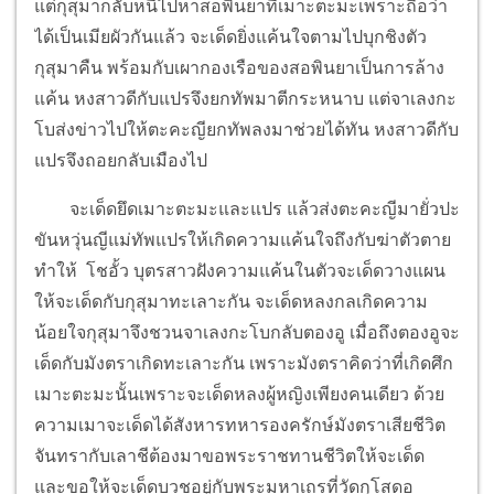
แต่กุสุมากลับหนีไปหาสอพินยาที่เมาะตะมะเพราะถือว่า
ได้เป็นเมียผัวกันแล้ว จะเด็ดยิ่งแค้นใจตามไปบุกชิงตัว
กุสุมาคืน พร้อมกับเผากองเรือของสอพินยาเป็นการล้าง
แค้น หงสาวดีกับแปรจึงยกทัพมาตีกระหนาบ แต่จาเลงกะ
โบส่งข่าวไปให้ตะคะญียกทัพลงมาช่วยได้ทัน หงสาวดีกับ
แปรจึงถอยกลับเมืองไป
จะเด็ดยึดเมาะตะมะและแปร แล้วส่งตะคะญีมายั่วปะ
ขันหวุ่นญีแม่ทัพแปรให้เกิดความแค้นใจถึงกับฆ่าตัวตาย
ทำให้ โชอั้ว บุตรสาวฝังความแค้นในตัวจะเด็ดวางแผน
ให้จะเด็ดกับกุสุมาทะเลาะกัน จะเด็ดหลงกลเกิดความ
น้อยใจกุสุมาจึงชวนจาเลงกะโบกลับตองอู เมื่อถึงตองอูจะ
เด็ดกับมังตราเกิดทะเลาะกัน เพราะมังตราคิดว่าที่เกิดศึก
เมาะตะมะนั้นเพราะจะเด็ดหลงผู้หญิงเพียงคนเดียว ด้วย
ความเมาจะเด็ดได้สังหารทหารองครักษ์มังตราเสียชีวิต
จันทรากับเลาชีต้องมาขอพระราชทานชีวิตให้จะเด็ด
และขอให้จะเด็ดบวชอยู่กับพระมหาเถรที่วัดกุโสดอ