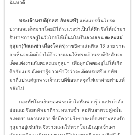
นันทวดี
พระเจ้านรบดี
(กลศ อัทธเสรี)
แห่งแปรนั้นโปรด
ปราณจะเด็ดมากโดยมิได้ระแวงว่าเป็นไส้ศึก จึงให้เข้ามา
รับราชการอยู่ในวังโดยให้เป็นมโหรีหลวงสอน
ตะละแม่
กุสุมา(
วัลเณซ่า เมืองโคตร
ราชธิดาเล่นพิณ 13 สาย ราน
)
องเห็นจะเด็ดก็จำได้จึงวางแผนให้พระเจ้านรบดีบังคับจะ
เด็ดแต่งงานกับตะละแม่กุสุมา เพื่อผูกมัดตองอูไม่ให้เกิด
ศึกกับแปร มังตรารู้ข่าวเข้าใจว่าจะเด็ดทรยศจึงยกทัพ
มาตีแปรแต่ถูกพระเจ้านรบดีซ้อนกลจุดไฟเผาค่ายพ่ายแพ้
กลับไป
กองทัพโมนยินของพระเจ้าโสหันพวารู้ว่าแปรกำลัง
อ่อนแอ จึงยกทัพมาตีกระหนาบซ้ำ สอพินยาพระคู่หมั้น
อเทตยา หลานหลวง ซึ่งมีความริษยาจะเด็ดเพราะหลงรัก
กุสุมาอยู่เช่นกัน จึงวางแผนให้พวกโมนยินบุกเข้าเผา