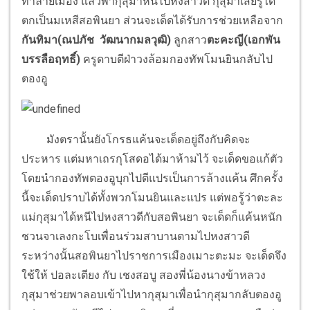
ทำลายเมือง แล้วพากุสุมาหนีไปหงสาวดี กุสุมาเสียรู้ได้
ตกเป็นมเหสีสอพินยา ส่วนจะเด็ดได้รับการช่วยเหลือจาก
กันทิมา(
ณปภัช วัฒนากมลวุฒิ)
ลูกสาว
ตะคะญี
(เอกพัน
บรรลือฤทธิ์)
ครูดาบตีฝ่าวงล้อมกองทัพโมนยินกลับไป
ตองอู
มังตรานั้นยังโกรธแค้นจะเด็ดอยู่ถึงกับคิดจะ
ประหาร แต่มหาเถรกุโสดอได้มาห้ามไว้ จะเด็ดขอแก้ตัว
โดยนำกองทัพตองอูบุกไปตีแปรเป็นการล้างแค้น ศึกครั้ง
นี้จะเด็ดปราบได้ทั้งพวกโมนยินและแปร
แต่พอรู้ว่าตะละ
แม่กุสุมาได้หนีไปหงสาวดีกับสอพินยา จะเด็ดก็แค้นหนัก
ชวนจาเลงกะโบเพื่อนร่วมสาบานตามไปหงสาวดี
ระหว่างนั้นสอพินยาไปราชการเมืองเมาะตะมะ จะเด็ดจึง
ใช้ให้ ปอละเตียง กับ
เชงสอบู สองพี่น้องนางข้าหลวง
กุสุมาช่วยพาลอบเข้าไปหากุสุมาเพื่อนำกุสุมากลับตองอู