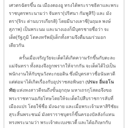
เศวตรฉัตรขึ้น ณ เมืองตองอู ทรงได้พระราชธิดาและพระ
ราชบุตรพระนามว่า จันทรา(ปริศนา กัมพูสิริ) และ มัง
ตรา(จิระ ด่านบวรเกียรติ) โดยมีนางเลาชี(นฤมล พงษ์
สุภาพ) เป็นพระนม และนางเองก็มีบุตรชายชื่อว่า จะ
เด็ด(รัฐภูมิ โตคงทรัพย์)เด็กทั้งสามจึงดื่มนมร่วมอก
เดียวกัน
ครั้นเมื่อเจริญวัยจะเด็ดได้เกิดความรักขึ้นกับตะละ
แม่จันทรา ทั้งสองจึงถูกพรากให้จากกัน จะเด็ดได้ไปเป็น
พนักงานให้กับขุนวังทะกยอดิน ซึ่งมีบุตรสาวชื่อนันทวดี
แต่ต่อมาได้เกิดเรื่องกับอุปราชสอพินยา
ปรมะ อิ่มอโน
(
ทัย
แห่งหงสาวดีจนถึงขั้นอุกฤษ มหาเถรกุโสดอจึงขอ
)
พระราชทานอภัยโทษโดยให้จะเด็ดไปสืบราชการลับที่
เมืองแปร โดยใช้ชื่อ มังฉงาย และเมื่อพระเจ้ามหาสิริชัยะ
สุระสิ้นพระชนม์ มังตราราชบุตรก็ขึ้นครองบัลลังก์แทน
ทรงพระนามว่า พระเจ้าตะเบงชเวตี้ และได้อภิเษกกับ