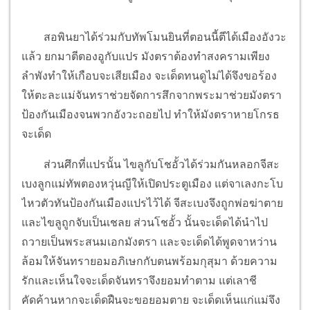
สอพินยาได้ร่วมกับทัพโมนยินที่ตอนนี้ตีได้เมืองอังวะ
แล้ว ยกมาตีตองอูกับแปร มังตราต้องทำสงครามเพียง
ลำพังทำให้เกือบจะเสียเมือง จะเด็ดทนดูไม่ได้จึงขอร้อง
ให้ตะละแม่จันทราช่วยจัดการสึกจากพระมาช่วยมังตรา
ป้องกันเมืองจนพวกอังวะถอยไป ทำให้มังตราหายโกรธ
จะเด็ด
ส่วนศึกที่แปรนั้น ไขลูกับโชอั้วได้ร่วมกันหลอกจีสะ
เบงลูกแม่ทัพตองหวุ่นญีให้เปิดประตูเมือง แต่จาเลงกะโบ
ไหวตัวทันป้องกันเมืองแปรไว้ได้ จีสะเบงจึงถูกพ่อฆ่าตาย
และไขลูถูกจับเป็นเชลย ส่วนโชอั้ว นั้นจะเด็ดได้นำไป
ถวายเป็นพระสนมเอกมังตรา และจะเด็ดได้พูดจาหว่าน
ล้อมให้จันทรายอมอภิเษกกับตนพร้อมกุสุมา ด้วยความ
รักและเห็นใจจะเด็ดจันทราจึงยอมทำตาม แต่เลาชี
คัดค้านหากจะเด็ดฝืนจะขอยอมตาย จะเด็ดเห็นแก่แม่จึง