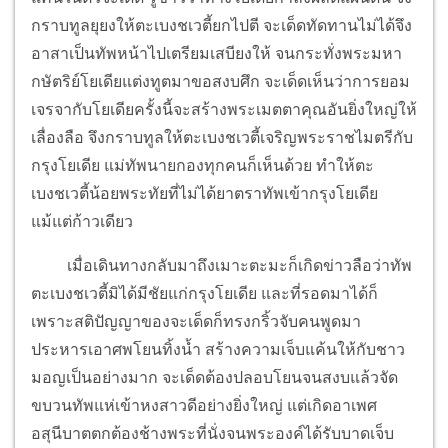
กราบทูลยุยงให้ตะเบงชเวตี้ยกไปตี จะเด็ดทัดทานไม่ได้จึง
อาสาเป็นทัพหน้าไปเตรียมเสบียงให้ จนกระทั่งพระมหา
กษัตริย์โยเดียแต่งทูตมาขอสงบศึก จะเด็ดเห็นว่าการยอม
เจรจากับโยเดียครั้งนี้จะสร้างพระเมตตาคุณอันยิ่งใหญ่ให้
เลื่องลือ จึงกราบทูลให้ตะเบงชเวตี้เจริญพระราชไมตรีกับ
กรุงโยเดีย แม่ทัพนายกองทุกคนก็เห็นด้วย ทำให้ตะ
เบงชเวตี้น้อยพระทัยที่ไม่ได้ยาตราทัพเข้ากรุงโยเดีย
แม้แต่ก้าวเดียว
เมื่อเดินทางกลับมาถึงเมาะตะมะก็เกิดข่าวลือว่าทัพ
ตะเบงชเวตี้มิได้มีชัยแก่กรุงโยเดีย และที่รอดมาได้ก็
เพราะสติปัญญาของจะเด็ดก็ทรงกริ้วจับคนพูดมา
ประหารเอาศพโยนทิ้งน้ำ สร้างความเจ็บแค้นให้กับชาว
มอญเป็นอย่างมาก จะเด็ดต้องปลอบโยนจนสงบแล้วจัด
ขบวนทัพแห่เข้าหงสาวดีอย่างยิ่งใหญ่ แต่เกิดอาเพศ
อสุนีบาตตกต้องช้างพระที่นั่งจนพระองค์ได้รับบาดเจ็บ