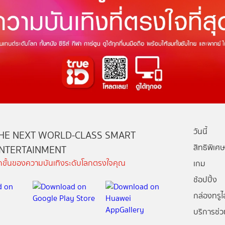
วันนี้
HE NEXT WORLD-CLASS SMART
สิทธิพิเศษ
NTERTAINMENT
ีกขั้นของความบันเทิงระดับโลกตรงใจคุณ
เกม
ช้อปปิ้ง
กล่องทรูไอ
บริการช่ว