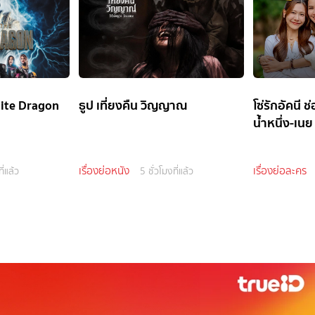
ite Dragon
ธูป เที่ยงคืน วิญญาณ
โซ่รักอัคนี 
น้ำหนึ่ง-เนย
เรื่องย่อหนัง
เรื่องย่อละคร
ี่แล้ว
5 ชั่วโมงที่แล้ว