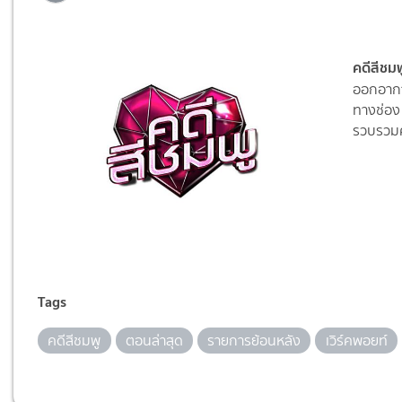
คดีสีชมพ
ออกอากา
ทางช่อง 
รวบรวมค
Tags
คดีสีชมพู
ตอนล่าสุด
รายการย้อนหลัง
เวิร์คพอยท์