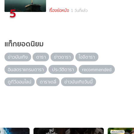
5
เรื่องย่อหนัง
1 วันที่แล้ว
แท็กยอดนิยม
ข่าวบันเทิง
ดารา
ข่าวดารา
ไอจีดารา
อินสตราแกรมดารา
ประวัติดารา
recommended
ดูทีวีออนไลน์
ดาราเดลี่
ข่าวบันเทิงวันนี้