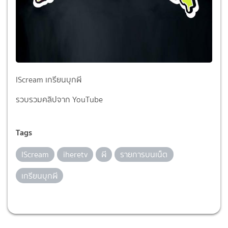
IScream เกรียนบุกผี
รวบรวมคลิปจาก YouTube
Tags
IScream
iheretv
ผี
รายการบนเน็ต
เกรียนบุกผี