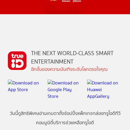
THE NEXT WORLD-CLASS SMART
ENTERTAINMENT
อีกขั้นของความบันเทิงระดับโลกตรงใจคุณ
วันนี้
ดู
สิทธิพิเศษ
อ่าน
เกม
ตาตั้ง
ช้อปปิ้ง
แพ็กเกจ
กล่องทรูไอดีทีวี
คอมมูนิตี้
บริการช่วยเหลือทรูไอดี