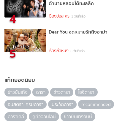
ตำนานหลอนใต้ทะเลลึก
4
เรื่องย่อละคร
1 วันที่แล้ว
Dear You จดหมายรักถึงอาม่า
5
เรื่องย่อหนัง
6 วันที่แล้ว
แท็กยอดนิยม
ข่าวบันเทิง
ดารา
ข่าวดารา
ไอจีดารา
อินสตราแกรมดารา
ประวัติดารา
recommended
ดาราเดลี่
ดูทีวีออนไลน์
ข่าวบันเทิงวันนี้