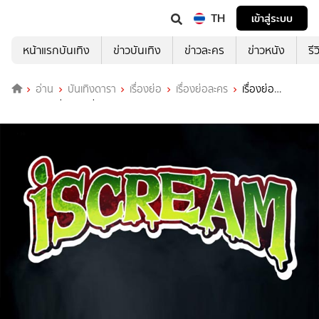
TH
เข้าสู่ระบบ
หน้าแรกบันเทิง
ข่าวบันเทิง
ข่าวละคร
ข่าวหนัง
รี
อ่าน
บันเทิงดารา
เรื่องย่อ
เรื่องย่อละคร
เรื่องย่อ
iScream เกรียนบุกผี