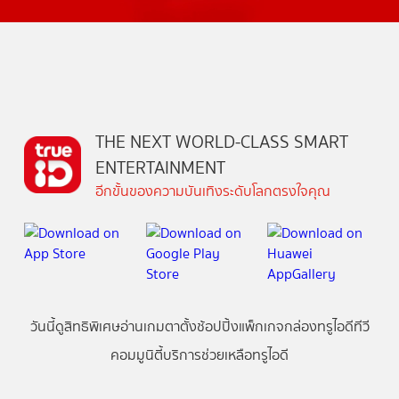
THE NEXT WORLD-CLASS SMART
ENTERTAINMENT
อีกขั้นของความบันเทิงระดับโลกตรงใจคุณ
วันนี้
ดู
สิทธิพิเศษ
อ่าน
เกม
ตาตั้ง
ช้อปปิ้ง
แพ็กเกจ
กล่องทรูไอดีทีวี
คอมมูนิตี้
บริการช่วยเหลือทรูไอดี