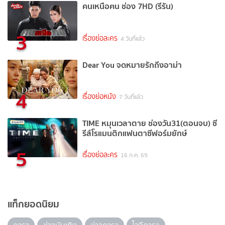
คนเหนือฅน ช่อง 7HD (รีรัน)
3
เรื่องย่อละคร
4 วันที่แล้ว
Dear You จดหมายรักถึงอาม่า
4
เรื่องย่อหนัง
7 วันที่แล้ว
TIME หมุนเวลาตาย ช่องวัน31(ตอนจบ) ซี
รีส์โรแมนติกแฟนตาซีฟอร์มยักษ์
5
เรื่องย่อละคร
16 ก.ค. 69
แท็กยอดนิยม