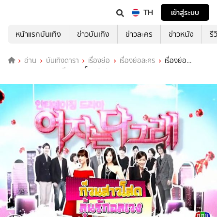
TH
เข้าสู่ระบบ
หน้าแรกบันเทิง
ข่าวบันเทิง
ข่าวละคร
ข่าวหนัง
รี
อ่าน
บันเทิงดารา
เรื่องย่อ
เรื่องย่อละคร
เรื่องย่อ
Typically Women ก๊วนสาวโสด ลุ้นรักอลเวง