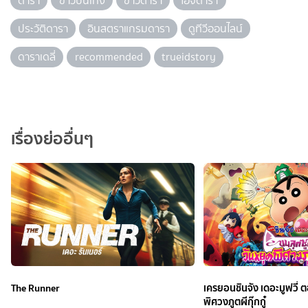
ดารา
ข่าวบันเทิง
ข่าวดารา
ไอจีดารา
ประวัติดารา
อินสตราแกรมดารา
ดูทีวีออนไลน์
ดาราเดลี่
recommended
trueidstory
เรื่องย่ออื่นๆ
The Runner
เครยอนชินจัง เดอะมูฟวี่ ต
พิศวงภูตผีกุ๊กกู๋