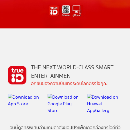
THE NEXT WORLD-CLASS SMART
ENTERTAINMENT
อีกขั้นของความบันเทิงระดับโลกตรงใจคุณ
วันนี้
ดู
สิทธิพิเศษ
อ่าน
เกม
ตาตั้ง
ช้อปปิ้ง
แพ็กเกจ
กล่องทรูไอดีทีวี