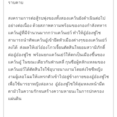
ราบคาบ
สงครามการต่อสู้รบพุ่งของทั้งสองแคว้นยังดำเนินต่อไป
อย่างต่อเนื่อง ด้วยสภาพความพร้อมของกองกำลังทหาร
แคว้นอู๋ที่มีจำนวนมากกว่าแคว้นเย่ว์ ทำให้อู๋อ๋องฟูไช
สามารถนำทัพแคว้นอู๋เข้ายึดหัวเมืองต่างๆของแคว้นเย่ว์
ลงได้ ส่งผลให้เย่ว์อ๋องโกวเจี้ยนตัดสินใจยอมสวามิภักดิ์
ต่ออู๋อ๋องฟูไช พร้อมยกแคว้นเย่ว์ให้ตกเป็นเมืองขึ้นของ
แคว้นอู๋ ในขณะเดียวกันฟ่านหลี่ กุนซือผู้หลักแหลมของ
แคว้นเย่ว์ได้ตัดสินใจใช้อุบายนางงามโดยส่งไซซีหญิง
งามผู้เลอโฉมให้แทรกตัวเข้าไปอยู่ข้างกายของอู๋อ๋องฟูไช
เพื่อใช้มารยาหญิงล่อลวง อู๋อ๋องฟูไซให้ลุ่มหลงหน้ามืด
ตามัวในความรักจนสร้างความหายนะในการปกครอง
แผ่นดิน