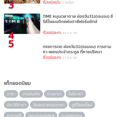
3
เรื่องย่อหนัง
7 วันที่แล้ว
TIME หมุนเวลาตาย ช่องวัน31(ตอนจบ) ซี
รีส์โรแมนติกแฟนตาซีฟอร์มยักษ์
4
เรื่องย่อละคร
16 ก.ค. 69
5
กรงการเวก ช่องวัน31(ตอนจบ) การตาม
หา เพชรประจำตระกูล ที่หายปริศนา
เรื่องย่อละคร
13 มี.ค. 68
แท็กยอดนิยม
ดารา
ข่าวบันเทิง
ข่าวดารา
ไอจีดารา
ประวัติดารา
อินสตราแกรมดารา
ดูทีวีออนไลน์
ดาราเดลี่
recommended
trueidstory