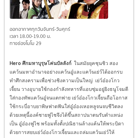
ออกอากาศทุกวันจันทร์-วันศุกร์
เวลา 18.00-19.00 น.
ทางช่องโมโม 29
Hero ศึกมหาบุรุษโค่นบัลลังก์
ในสมัยยุคชุนชิว สอง
แคว้นมหาอำนาจอย่างแคว้นอู๋และแคว้นเย่ว์ได้ออกรบ
ทำศึกสงครามเพื่อช่วงชิงความเป็นใหญ่ เย่ว์อ๋องโกว
เจี้ยน วางอุบายใช้กองกำลังทหารที่แอบซุ่มอยู่ยิงธนูโจมตี
ใส่กองทัพแคว้นอู๋จนแตกพ่าย เย่ว์อ๋องโกวเจี้ยนถือโอกาส
ใช้กระบี่อาบยาพิษฟาดฟันใส่อู๋อ๋องเหอหลูจนจบชีวิตลง
ด้วยเหตุนี้องค์ชายฟูไชจึงได้ขึ้นสถาปนาตนรับตำแหน่ง
เป็น อู๋อ๋องฟูไช พร้อมทั้งตั้งปณิธานล้างแค้นให้พระบิดา
ด้วยการสยบเย่ว์อ๋องโกวเจี้ยนและถล่มแคว้นเย่ว์ให้