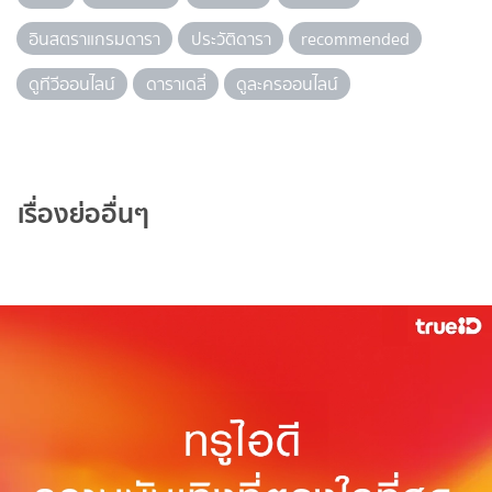
อินสตราแกรมดารา
ประวัติดารา
recommended
ดูทีวีออนไลน์
ดาราเดลี่
ดูละครออนไลน์
เรื่องย่ออื่นๆ