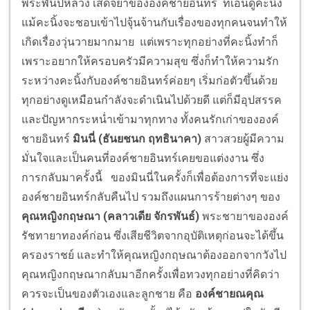
พระพันปีหลวง เสด็จย่าขององค์ชายอินทร์ ที่เอ็นดูคะนิ้ง
แม้คะนิ้งจะชอบเข้าไปจุ้นจ้านกับเรื่องของทุกคนจนทำให้
เกิดเรื่องวุ่นวายมากมาย แต่เพราะทุกอย่างที่คะนิ้งทำก็
เพราะอยากให้ครอบครัวมีความสุข ซึ่งก็ทำให้ความรัก
ระหว่างคะนิ้งกับองค์ชายอินทร์ค่อยๆ เริ่มก่อตัวขึ้นด้วย
ทุกอย่างดูเหมือนกำลังจะดำเนินไปด้วยดี แต่ก็มีอุปสรรค
และปัญหากระหน่ำเข้ามาทุกทาง ทั้งคนรักเก่าขององค์
ชายอินทร์
มินนี่
(ธันยชนก ฤทธินาคา)
สาวสวยผู้มีความ
มั่นใจและเป็นคนที่องค์ชายอินทร์เคยขอแต่งงาน ซึ่ง
การกลับมาครั้งนี้ ของมินนี่ในครั้งก็เพื่อต้องการที่จะแย่ง
องค์ชายอินทร์กลับคืนไป รวมถึงแผนการร้ายต่างๆ ของ
คุณหญิงกฤษณา (คลาวเดีย จักรพันธ์
)
พระชายาขององค์
รัชทายาทองค์ก่อน ซึ่งเสียชีวิตจากอุบัติเหตุก่อนจะได้ขึ้น
ครองราชย์ และทำให้คุณหญิงกฤษณาต้องออกจากวังไป
คุณหญิงกฤษณากลับมาอีกครั้งเพื่อทวงทุกอย่างที่คิดว่า
ควรจะเป็นของตัวเองและลูกชาย คือ
องค์ชายณคุณ