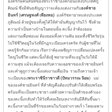
องครักษ์คนสนิทของพระราชาองค์ก่อนแห่งประเทศภู
ติณณ์ ซึ่งมีพันธสัญญาว่าจะต้องแต่งงานกับ
องค์ชาย
อินทร์
(
เศรษฐพงศ์ เพียงพอ)
องค์รัชทายาทแห่งประเทศ
ภูติณณ์ ด้วยปู่ของทั้งคู่ได้ให้คำมั่นสัญญากันไว้ ซึ่งด้วย
ความจำเป็นทางบ้านในตอนนั้น คะนิ้ง จำต้องยอม
แต่งงานเพื่อพ่อแม่ ต้องยอมทิ้งความฝัน ยอมทิ้งชีวิตวัยรุ่น
ไปใช้ชีวิตอยู่ในวังที่มีกฏระเบียบเคร่งครัด กับผู้ชายที่ไม่
เคยรู้จักกันมาก่อน เรียกว่าต้องเผชิญการเปลี่ยนแปลงครั้ง
ใหญ่ในชีวิต แต่คะนิ้งก็ยังสู้ พยายามที่จะอยู่ในวังให้มี
ความสุข แม้จะต้องเจอกับความเฉยชาของเจ้าชายอินทร์
และคำดูถูกว่าคะนิ้งแต่งงานเพื่อเงิน รวมถึงความเจ้า
ระเบียบของ
พระราชินีราชาวดี
(ปัทมวรรณ นิยม
) แม่
ขององค์ชายอินทร์ ที่สำคัญคือต้องปรับตัวให้เพียบพร้อม
พร้อมที่จะเป็นพระชายา แต่ด้วยความเป็นตัวของตัวเอง
ของคะนิ้งกลับทำให้วังที่เคยเงียบเหงากลับมีสีสันขึ้นมา
คะนิ้งกลายเป็นที่รักของคนในวังอย่างรวดเร็ว โดยเฉพาะ