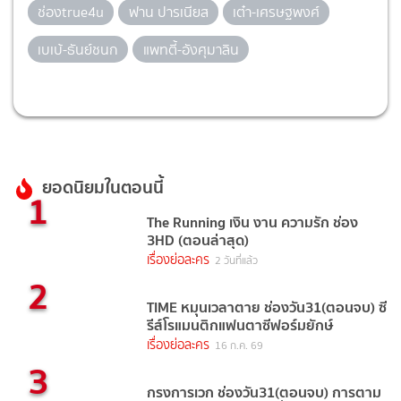
ช่องtrue4u
ฟาน ปารเนียส
เต๋า-เศรษฐพงศ์
เบเบ้-ธันย์ชนก
แพทตี้-อังศุมาลิน
ยอดนิยมในตอนนี้
1
The Running เงิน งาน ความรัก ช่อง
3HD (ตอนล่าสุด)
เรื่องย่อละคร
2 วันที่แล้ว
2
TIME หมุนเวลาตาย ช่องวัน31(ตอนจบ) ซี
รีส์โรแมนติกแฟนตาซีฟอร์มยักษ์
เรื่องย่อละคร
16 ก.ค. 69
3
กรงการเวก ช่องวัน31(ตอนจบ) การตาม