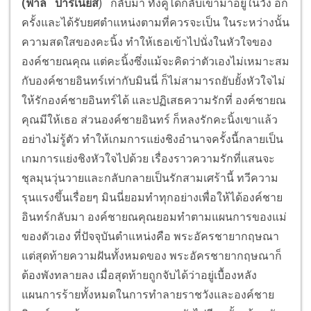
(ฟาล ปารเนียส
) กลับมา ทั้งคู่ได้กลับเข้ามาอยู่ในวัง อีก
ครั้งและได้รับยศตำแหน่งตามที่ควรจะเป็น ในระหว่างนั้น
ความสดใสของคะนิ้ง ทำให้เธอเข้าไปนั่งในหัวใจของ
องค์ชายณคุณ แต่คะนิ้งซึ่งแม้จะคิดว่าตัวเองไม่เหมาะสม
กับองค์ชายอินทร์เท่ากับมินนี่ ก็ไม่สามารถยับยั้งหัวใจไม่
ให้รักองค์ชายอินทร์ได้ และปฏิเสธความรักที่ องค์ชายณ
คุณมีให้เธอ ส่วนองค์ชายอินทร์ ก็หลงรักคะนิ้งเขาแล้ว
อย่างไม่รู้ตัว ทำให้เกมการแย่งชิงอำนาจครั้งนี้กลายเป็น
เกมการแย่งชิงหัวใจไปด้วย เรื่องราวความรักที่แสนจะ
ชุลมุนวุ่นวายและกลับกลายเป็นรักสามเศร้านี้ ทวีความ
รุนแรงขึ้นเรื่อยๆ มินนี่ยอมทำทุกอย่างเพื่อให้ได้องค์ชาย
อินทร์กลับมา องค์ชายณคุณยอมทำตามแผนการของแม่
ของตัวเอง ที่ปัจจุบันตำแหน่งคือ พระอัครชายากฤษณา
แต่สุดท้ายความฝันทั้งหมดของ พระอัครชายากฤษณาก็
ต้องพังทลายลง เมื่อสุดท้ายถูกจับได้ว่าอยู่เบื้องหลัง
แผนการร้ายทั้งหมดในการทำลายราชวังและองค์ชาย