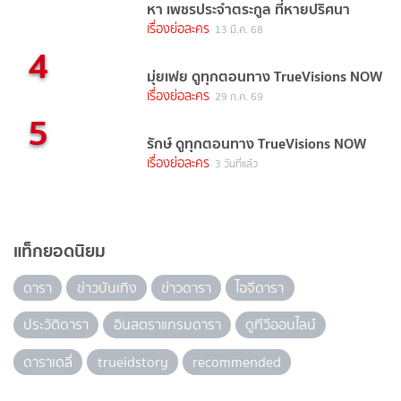
หา เพชรประจำตระกูล ที่หายปริศนา
เรื่องย่อละคร
13 มี.ค. 68
4
มุ่ยเฟย ดูทุกตอนทาง TrueVisions NOW
เรื่องย่อละคร
29 ก.ค. 69
5
รักษ์ ดูทุกตอนทาง TrueVisions NOW
เรื่องย่อละคร
3 วันที่แล้ว
แท็กยอดนิยม
ดารา
ข่าวบันเทิง
ข่าวดารา
ไอจีดารา
ประวัติดารา
อินสตราแกรมดารา
ดูทีวีออนไลน์
ดาราเดลี่
trueidstory
recommended