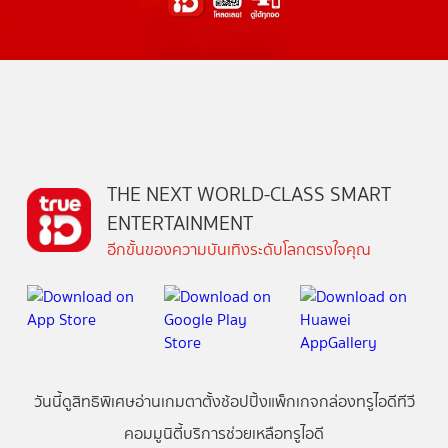
THE NEXT WORLD-CLASS SMART
ENTERTAINMENT
อีกขั้นของความบันเทิงระดับโลกตรงใจคุณ
วันนี้
ดู
สิทธิพิเศษ
อ่าน
เกม
ตาตั้ง
ช้อปปิ้ง
แพ็กเกจ
กล่องทรูไอดีทีวี
คอมมูนิตี้
บริการช่วยเหลือทรูไอดี