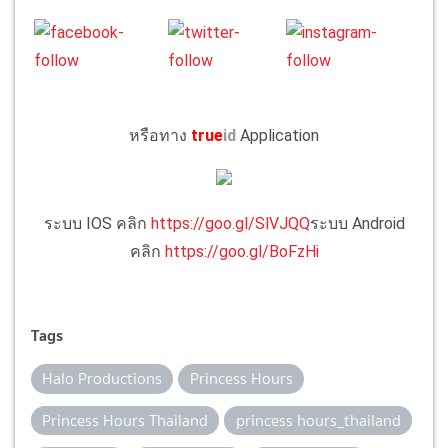
หรือทาง
true
id
Application
ระบบ IOS คลิก
https://goo.gl/SlVJQQ
ระบบ Android
คลิก
https://goo.gl/BoFzHi
Tags
Halo Productions
Princess Hours
Princess Hours Thailand
princess hours_thailand