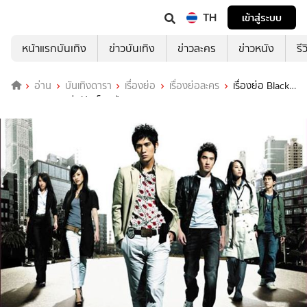
TH
เข้าสู่ระบบ
หน้าแรกบันเทิง
ข่าวบันเทิง
ข่าวละคร
ข่าวหนัง
รี
อ่าน
บันเทิงดารา
เรื่องย่อ
เรื่องย่อละคร
เรื่องย่อ Black
&amp; White คู่หูฟัดเต็มสปีด