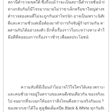
สถานีตำรวจเขตใต้ ซึ่งถึงแม้ว่าจะเป็นสถานีตำรวจชั้นนำมีทุกส
ทางกลับกันก็มีโจรมากมายไม่ว่าขาเล็กหรือขาใหญ่ต่างซ่องสุม
ตำรวจสองคนที่ไม่จะถูกกันเท่าไหร่นัก อาจเป็นเพราะนิสัยที่ต่
ดีและความชั่วแต่เมื่อต้องมาทำภารกิจจับผู้ร้ายร่วมกัน ควา
ผสานกันได้อย่างลงตัว อีกทั้งเรื่องราวในระหว่างทาง ทำให้รู้ว่า
มือดีที่คอยบงการเรื่องราวชั่วๆ เพื่อผลประโยชน์
ความลับที่มีเงื่อนงำไม่อาจไว้ใจใครได้เลย เพราะคนดี
และคนชั่วอาจอยู่ในคราบของคนดีเช่นเดียวกัน ของจริงแล
ไป จนยากที่จะแยกให้ออกว่าสิ่งไหนคือความจริงกันแน่ ? คอ
ของพวกเขาได้ใน คู่หูฟัดเต็มสปีด Black & White ทุกวันจันทร