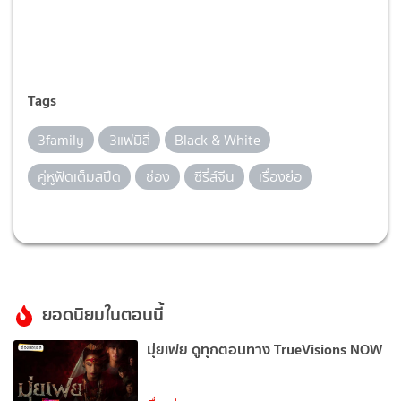
Tags
3family
3แฟมิลี่
Black & White
คู่หูฟัดเต็มสปีด
ช่อง
ซีรี่ส์จีน
เรื่องย่อ
ยอดนิยมในตอนนี้
มุ่ยเฟย ดูทุกตอนทาง TrueVisions NOW