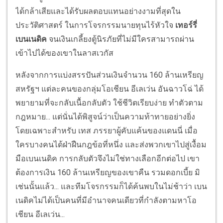
ได้กล้าเสียและได้รับผลตอบแทนอย่างงามที่สุดใน
ประวัติศาสตร์ ในการโจรกรรมนายทุนไร้หัวใจ
เทอร์รี่
เบนเนดิค
จนเงินเกลี้ยงตู้นิรภัยที่ไม่มีใครสามารถผ่าน
เข้าไปได้ของเขาในลาสเวกัส
หลังจากการแบ่งสรรปันส่วนเงินจำนวน 160 ล้านเหรียญ
สหรัฐฯ แต่ละคนของกลุ่มโอเชียน อีเลเว่น อันฉาวโฉ่ ได้
พยายามที่จะกลับเนื้อกลับตัว ใช้ชีวิตเรียบง่าย ทำตัวตาม
กฎหมาย... แต่นั่นได้พิสูจน์ว่าเป็นความท้าทายอย่างยิ่ง
โดยเฉพาะสำหรับ เทส ภรรยาผู้คับแค้นของแดนนี่ เมื่อ
ใครบางคนได้ฝ่าฝืนกฎข้อที่หนึ่ง และส่งพวกเขาไปสู่เงื้อม
มือเบนเนดิค การกลับตัวจึงไม่ใช่ทางเลือกอีกต่อไป เขา
ต้องการเงิน 160 ล้านเหรียญของเขาคืน รวมดอกเบี้ย มิ
เช่นนั้นแล้ว... และทีมโจรกรรมก็ได้ค้นพบในไม่ช้าว่า เบน
เนดิคไม่ได้เป็นคนที่มีอำนาจคนเดียวที่กำลังตามหาโอ
เชียน อีเลเว่น...