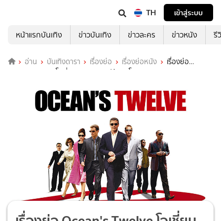
TH
เข้าสู่ระบบ
หน้าแรกบันเทิง
ข่าวบันเทิง
ข่าวละคร
ข่าวหนัง
รี
อ่าน
บันเทิงดารา
เรื่องย่อ
เรื่องย่อหนัง
เรื่องย่อ
Ocean's Twelve โอเชี่ยน 12 มงกุฎ ปล้นสุดโลก
เรื่องย่อ Ocean's Twelve โอเชี่ยน