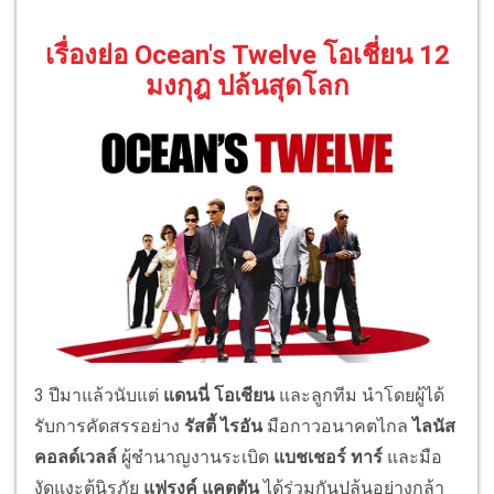
เรื่องย่อ Ocean's Twelve โอเชี่ยน 12
มงกุฎ ปล้นสุดโลก
3 ปีมาแล้วนับแต่
แดนนี่ โอเชียน
และลูกทีม นำโดยผู้ได้
รับการคัดสรรอย่าง
รัสตี้ ไรอัน
มือกาวอนาคตไกล
ไลนัส
คอลด์เวลล์
ผู้ชำนาญงานระเบิด
แบชเชอร์ ทาร์
และมือ
งัดแงะตู้นิรภัย
แฟรงค์ แคตตัน
ได้ร่วมกันปล้นอย่างกล้า