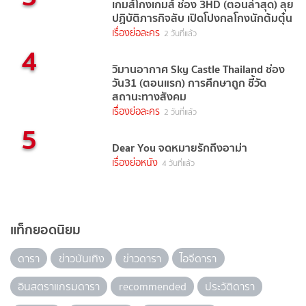
เกมส์โกงเกมส์ ช่อง 3HD (ตอนล่าสุด) ลุย
ปฏิบัติภารกิจลับ เปิดโปงกลโกงนักต้มตุ๋น
เรื่องย่อละคร
2 วันที่แล้ว
4
วิมานอากาศ Sky Castle Thailand ช่อง
วัน31 (ตอนแรก) การศึกษาถูก ชี้วัด
สถานะทางสังคม
เรื่องย่อละคร
2 วันที่แล้ว
5
Dear You จดหมายรักถึงอาม่า
เรื่องย่อหนัง
4 วันที่แล้ว
แท็กยอดนิยม
ดารา
ข่าวบันเทิง
ข่าวดารา
ไอจีดารา
อินสตราแกรมดารา
recommended
ประวัติดารา