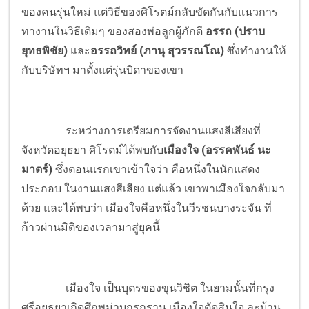
ของคนรุ่นใหม่ แต่วิธีของศิโรตม์กลับขัดกันกับแนวการ
ทางานในวิธีเดิมๆ ของสองพ่อลูกผู้ภักดี
อรรถ (ปราบ
ยุทธพิชัย)
และ
อรรถวิทย์ (ภานุ สุวรรณโณ)
ซึ่งทำงานให้
กับบริษัทฯ มาตั้งแต่รุ่นบิดาของเขา
ระหว่างการเตรียมการจัดงานแสงสีเสียงที่
จังหวัดอยุธยา ศิโรตม์ได้พบกับ
เมืองใจ (อรรคพันธ์ นะ
มาตร์)
ซึ่งตอนแรกเขาเข้าใจว่า คือหนึ่งในนักแสดง
ประกอบ ในงานแสงสีเสียง แต่แล้ว เขาพาเมืองใจกลับมา
ด้วย และได้พบว่า เมืองใจคือหนึ่งในวีรชนบางระจัน ที่
ก้าวผ่านมิติของเวลามาสู่ยุคนี้
เมืองใจ เป็นบุตรของขุนวิชิต ในยามนั้นที่กรุง
ศรีอยุธยาเกิดศึกพม่าบุกรุกราน เมืองใจตัดสินใจ ละบ้าน