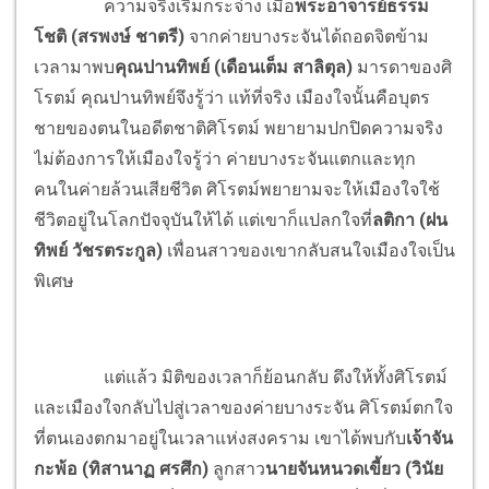
ความจริงเริ่มกระจ่าง เมื่อ
พระอาจารย์ธรรม
โชติ (สรพงษ์ ชาตรี)
จากค่ายบางระจันได้ถอดจิตข้าม
เวลามาพบ
คุณปานทิพย์ (เดือนเต็ม สาลิตุล)
มารดาของศิ
โรตม์ คุณปานทิพย์จึงรู้ว่า แท้ที่จริง เมืองใจนั้นคือบุตร
ชายของตนในอดีตชาติศิโรตม์ พยายามปกปิดความจริง
ไม่ต้องการให้เมืองใจรู้ว่า ค่ายบางระจันแตกและทุก
คนในค่ายล้วนเสียชีวิต ศิโรตม์พยายามจะให้เมืองใจใช้
ชีวิตอยู่ในโลกปัจจุบันให้ได้ แต่เขาก็แปลกใจที่
ลติกา (ฝน
ทิพย์ วัชรตระกูล)
เพื่อนสาวของเขากลับสนใจเมืองใจเป็น
พิเศษ
แต่แล้ว มิติของเวลาก็ย้อนกลับ ดึงให้ทั้งศิโรตม์
และเมืองใจกลับไปสู่เวลาของค่ายบางระจัน ศิโรตม์ตกใจ
ที่ตนเองตกมาอยู่ในเวลาแห่งสงคราม เขาได้พบกับ
เจ้าจัน
กะพ้อ (ทิสานาฏ ศรศึก)
ลูกสาว
นายจันหนวดเขี้ยว (วินัย