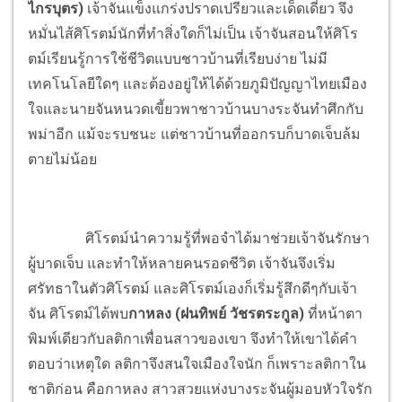
ไกรบุตร)
เจ้าจันแข็งแกร่งปราดเปรียวและเด็ดเดี่ยว จึง
หมั่นไส้ศิโรตม์นักที่ทำสิ่งใดก็ไม่เป็น เจ้าจันสอนให้ศิโร
ตม์เรียนรู้การใช้ชีวิตแบบชาวบ้านที่เรียบง่าย ไม่มี
เทคโนโลยีใดๆ และต้องอยู่ให้ได้ด้วยภูมิปัญญาไทยเมือง
ใจและนายจันหนวดเขี้ยวพาชาวบ้านบางระจันทำศึกกับ
พม่าอีก แม้จะรบชนะ แต่ชาวบ้านที่ออกรบก็บาดเจ็บล้ม
ตายไม่น้อย
ศิโรตม์นำความรู้ที่พอจำได้มาช่วยเจ้าจันรักษา
ผู้บาดเจ็บ และทำให้หลายคนรอดชีวิต เจ้าจันจึงเริ่ม
ศรัทธาในตัวศิโรตม์ และศิโรตม์เองก็เริ่มรู้สึกดีๆกับเจ้า
จัน ศิโรตม์ได้พบ
กาหลง (ฝนทิพย์ วัชรตระกูล)
ที่หน้าตา
พิมพ์เดียวกับลติกาเพื่อนสาวของเขา จึงทำให้เขาได้คำ
ตอบว่าเหตุใด ลติกาจึงสนใจเมืองใจนัก ก็เพราะลติกาใน
ชาติก่อน คือกาหลง สาวสวยแห่งบางระจันผู้มอบหัวใจรัก