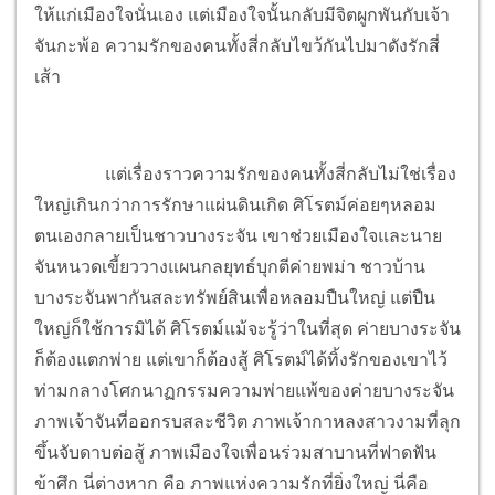
ให้แก่เมืองใจนั่นเอง แต่เมืองใจนั้นกลับมีจิตผูกพันกับเจ้า
จันกะพ้อ ความรักของคนทั้งสี่กลับไขว้กันไปมาดังรักสี่
เส้า
แต่เรื่องราวความรักของคนทั้งสี่กลับไม่ใช่เรื่อง
ใหญ่เกินกว่าการรักษาแผ่นดินเกิด ศิโรตม์ค่อยๆหลอม
ตนเองกลายเป็นชาวบางระจัน เขาช่วยเมืองใจและนาย
จันหนวดเขี้ยววางแผนกลยุทธ์บุกตีค่ายพม่า ชาวบ้าน
บางระจันพากันสละทรัพย์สินเพื่อหลอมปืนใหญ่ แต่ปืน
ใหญ่ก็ใช้การมิได้ ศิโรตม์แม้จะรู้ว่าในที่สุด ค่ายบางระจัน
ก็ต้องแตกพ่าย แต่เขาก็ต้องสู้ ศิโรตม์ได้ทิ้งรักของเขาไว้
ท่ามกลางโศกนาฏกรรมความพ่ายแพ้ของค่ายบางระจัน
ภาพเจ้าจันที่ออกรบสละชีวิต ภาพเจ้ากาหลงสาวงามที่ลุก
ขึ้นจับดาบต่อสู้ ภาพเมืองใจเพื่อนร่วมสาบานที่ฟาดฟัน
ข้าศึก นี่ต่างหาก คือ ภาพแห่งความรักที่ยิ่งใหญ่ นี่คือ