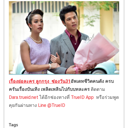
เรื่องย่อละคร ลูกกรุง
ช่องวัน31
อัพเดทชีวิตคนดัง ครบ
ครันเรื่องบันเทิง เพลิดเพลินไปกับบทละคร
ติดตาม
Dara.trueid.net
ได้อีกช่องทางที่
TrueID App
หรือร่วมพูด
คุยกันผ่านทาง
Line @TrueID
Tags