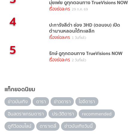
มุ่ยเฟย ดูทุกตอนทาง TrueVisions NOW
เรื่องย่อละคร
29 ก.ค. 69
4
ปะการังสีดำ ช่อง 3HD (ตอนจบ) เปิด
ตำนานหลอนใต้ทะเลลึก
เรื่องย่อละคร
1 วันที่แล้ว
5
รักษ์ ดูทุกตอนทาง TrueVisions NOW
เรื่องย่อละคร
2 วันที่แล้ว
แท็กยอดนิยม
ข่าวบันเทิง
ดารา
ข่าวดารา
ไอจีดารา
อินสตราแกรมดารา
ประวัติดารา
recommended
ดูทีวีออนไลน์
ดาราเดลี่
ข่าวบันเทิงวันนี้