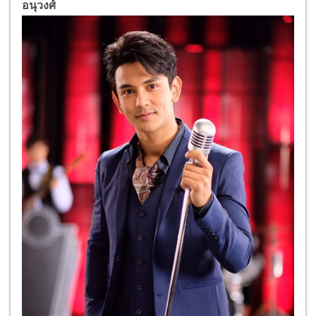
อนุวงศ์