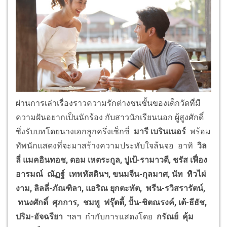
ผ่านการเล่าเรื่องราวความรักต่างชนชั้นของเด็กวัดที่มี
ความฝันอยากเป็นนักร้อง กับสาวนักเรียนนอก ผู้สูงศักดิ์
ซึ่งรับบทโดยนางเอกลูกครึ่งเซ็กซี่
มารี เบรินเนอร์
พร้อม
ทัพนักแสดงที่จะมาสร้างความประทับใจล้นจอ อาทิ
วิล
ลี่ แมคอินทอช, ดอม เหตระกูล, ปูเป้-รามาวดี
, ชรัส เฟื่อง
อารมณ์ ณัฏฐ์ เทพหัสดินฯ, ขนมจีน-กุลมาศ, นัท ทิวไผ่
งาม, ลิลลี่-ภัณฑิลา, แอริณ ยุกตะทัต, พรีน-รวิสรารัตน์,
ทนงศักดิ์ ศุภการ, ชมพู ฟรุ๊ตตี้, ปั้น-ชิตณรงค์, เต้-ธีธัช,
ปริม-อัจฉรียา
ฯลฯ
กำกับการแสดงโดย
กรัณย์ คุ้ม