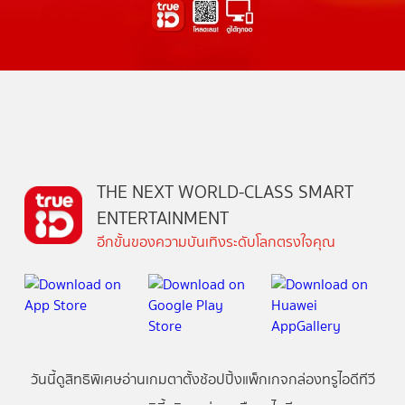
THE NEXT WORLD-CLASS SMART
ENTERTAINMENT
อีกขั้นของความบันเทิงระดับโลกตรงใจคุณ
วันนี้
ดู
สิทธิพิเศษ
อ่าน
เกม
ตาตั้ง
ช้อปปิ้ง
แพ็กเกจ
กล่องทรูไอดีทีวี